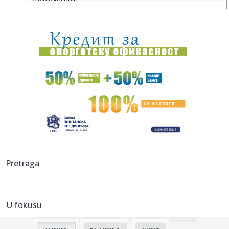
kosovskoj polic...
14:00:
Vučić poručio Kurtiju: "Hegemonistički ciljevi? Srbija čuva ...
14:00:
Opšta bolnica u Senti dobija novo krilo: Investicija 1,5
milijar...
14:00:
Pozdrav novom valu: Koncert u Tvornici kulture 5. rujna
13:58:
Svi ovo bacaju, a on sakuplja i mlati pare: Penzioner svakog
vike...
13:57:
Predsednik ukrajinskog parlamentarnog odbora
objašnjava zašto U...
13:56:
Vučić u Priboju: Nastavićemo da obezbeđujemo posao za
Pretraga
FAP
13:53:
ASVEL SE OGLASIO POSLE ZVEZDINE BOMBE: Francuzi
konačno potvrdil...
U fokusu
13:47:
EU pred pravim kolapsom; Slede deportacije; "Vruć
krompir" preba...