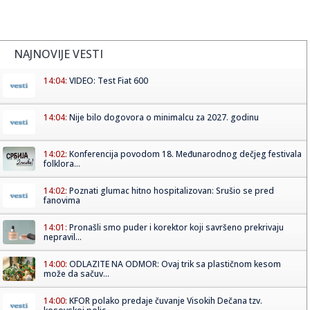
NAJNOVIJE VESTI
14:04:
VIDEO: Test Fiat 600
14:04:
Nije bilo dogovora o minimalcu za 2027. godinu
14:02:
Konferencija povodom 18. Međunarodnog dečjeg festivala
folklora...
14:02:
Poznati glumac hitno hospitalizovan: Srušio se pred
fanovima
14:01:
Pronašli smo puder i korektor koji savršeno prekrivaju
nepravil...
14:00:
ODLAZITE NA ODMOR: Ovaj trik sa plastičnom kesom
može da sačuv...
14:00:
KFOR polako predaje čuvanje Visokih Dečana tzv.