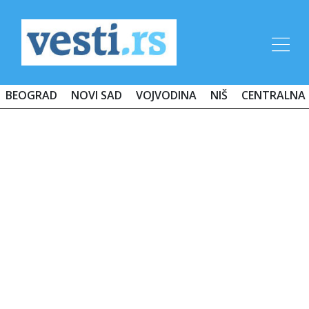
BEOGRAD
NOVI SAD
VOJVODINA
NIŠ
CENTRALNA 