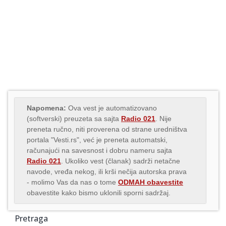
Napomena:
Ova vest je automatizovano
(softverski) preuzeta sa sajta
Radio 021
. Nije
preneta ručno, niti proverena od strane uredništva
portala "Vesti.rs", već je preneta automatski,
računajući na savesnost i dobru nameru sajta
Radio 021
. Ukoliko vest (članak) sadrži netačne
navode, vređa nekog, ili krši nečija autorska prava
- molimo Vas da nas o tome
ODMAH obavestite
obavestite kako bismo uklonili sporni sadržaj.
Pretraga