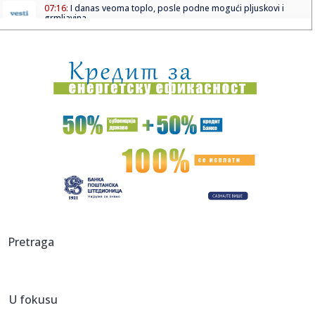
07:16:
I danas veoma toplo, posle podne mogući pljuskovi i
grmljavina
07:15:
Opština Kovin: Apel građanima u Deliblatskoj peščari da
postu...
07:12:
Uzbuna: Naređena hitna evakuacija stanovništva; Otkazani
letovi...
07:11:
Na Preševu bez većih gužvi, ali se tokom dana očekuje
pojača...
07:10:
Najveći fenomen na tržištu nekretnina u Srbiji: Kuće u ovom
g...
07:10:
[PLAĆENI PIČ?] MILKA NEGROVIĆ,
Homepage.Creative.Digital: „M...
07:05:
Данас се мало лакше дише у Новом ...
Pretraga
07:05:
Radari već postavljeni: Šta se dešava u saobraćaju
U fokusu
07:03:
Milovanović se ne predaje posle debakla od Partizana: