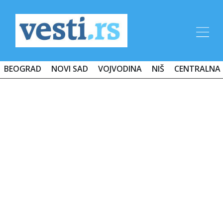
BEOGRAD
NOVI SAD
VOJVODINA
NIŠ
CENTRALNA 