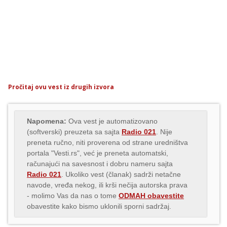
Pročitaj ovu vest iz drugih izvora
Napomena:
Ova vest je automatizovano
(softverski) preuzeta sa sajta
Radio 021
. Nije
preneta ručno, niti proverena od strane uredništva
portala "Vesti.rs", već je preneta automatski,
računajući na savesnost i dobru nameru sajta
Radio 021
. Ukoliko vest (članak) sadrži netačne
navode, vređa nekog, ili krši nečija autorska prava
- molimo Vas da nas o tome
ODMAH obavestite
obavestite kako bismo uklonili sporni sadržaj.