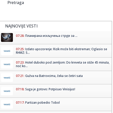
Pretraga
NAJNOVIJE VESTI
07:28:
Планирана искључења струје за ...
07:25:
Izdato upozorenje: Rizik može biti ekstreman; Oglasio se
RHMZ: S...
07:23:
Hotel duboko pod zemljom: Do kreveta se stiže 45 minuta,
noć ko...
07:21:
Gužva na Batrovcima, čeka se četiri sata
07:18:
Saga je gotovo: Potpisao Vinisijus!
07:17:
Partizan pobedio Tobol