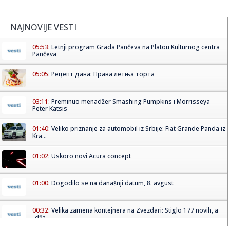
NAJNOVIJE VESTI
05:53:
Letnji program Grada Pančeva na Platou Kulturnog centra
Pančeva
05:05:
Рецепт дана: Права летња торта
03:11:
Preminuo menadžer Smashing Pumpkins i Morrisseya
Peter Katsis
01:40:
Veliko priznanje za automobil iz Srbije: Fiat Grande Panda iz
Kra...
01:02:
Uskoro novi Acura concept
01:00:
Dogodilo se na današnji datum, 8. avgust
00:32:
Velika zamena kontejnera na Zvezdari: Stiglo 177 novih, a
„dža...