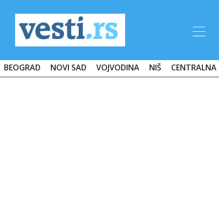
BEOGRAD
NOVI SAD
VOJVODINA
NIŠ
CENTRALNA 