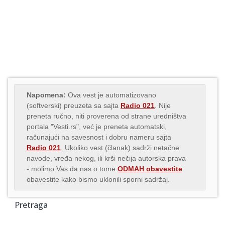
Napomena:
Ova vest je automatizovano
(softverski) preuzeta sa sajta
Radio 021
. Nije
preneta ručno, niti proverena od strane uredništva
portala "Vesti.rs", već je preneta automatski,
računajući na savesnost i dobru nameru sajta
Radio 021
. Ukoliko vest (članak) sadrži netačne
navode, vređa nekog, ili krši nečija autorska prava
- molimo Vas da nas o tome
ODMAH obavestite
obavestite kako bismo uklonili sporni sadržaj.
Pretraga