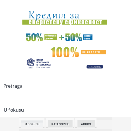
00:16:
Singapur ima plan za borbu protiv paklenih vrućina: Ovako
hoće ...
00:03:
Na današnji dan, 8. avgust
00:03:
Volkswagen menja poslovnu strategiju u SAD
23:51:
PARTIZAN TRLJA RUKE: Transfer Saše Lukića doneo crno-
belima 300...
23:48:
Otišao iz Arsenala pre nego što su podigli trofej – vratio
se...
23:47:
Srpkinje pronašle novčanik u Čanju, pa uradile nešto što je
Pretraga
...
23:46:
Detalji drame na nemačkom aerodromu: Vozač nogom
izbacio dron s...
U fokusu
23:42:
Kraj za Aleksandru i Anu: Eliminisane već na startu
U FOKUSU
KATEGORIJE
ARHIVA
23:35:
"Nema lakih utakmica, ali mi smo Vojvodina"