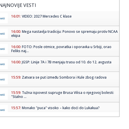
NAJNOVIJE VESTI
16:01:
VIDEO: 2027 Mercedes C klase
16:00:
Mega nastavlja tradiciju: Ponovo se spremaju protiv NCAA
ekipa
16:00:
FOTO: Posle otmice, povratka i oporavka u Srbiji, orao
Feliks naj...
16:00:
JGSP: Linije 7A i 7B menjaju trasu od 10. do 12. avgusta
15:59:
Zatvara se put između Sombora i Kule zbog radova
15:59:
Tužna ispovest supruge Brusa Vilisa o njegovoj bolesti:
"Stalno ...
15:57:
Monako "puca" visoko – kako doći do Lukakua?
15:56:
BABA JE CRNO-BELI: Partizan predstavio novo pojačanje!