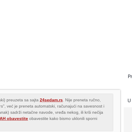
P
U
ki) preuzeta sa sajta
24sedam.rs
. Nije preneta ručno,
.rs", već je preneta automatski, računajući na savesnost i
lanak) sadrži netačne navode, vređa nekog, ili krši nečija
H obavestite
obavestite kako bismo uklonili sporni