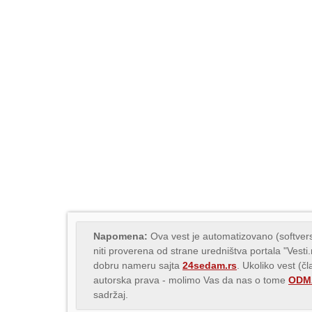
Napomena:
Ova vest je automatizovano (softvers
niti proverena od strane uredništva portala "Vesti
dobru nameru sajta
24sedam.rs
. Ukoliko vest (č
autorska prava - molimo Vas da nas o tome
ODMA
sadržaj.