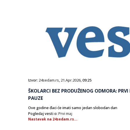
Izvor:
24sedam.rs
,
21.Apr.2026
, 09:25
ŠKOLARCI BEZ PRODUŽENOG ODMORA: PRVI
PAUZE
Ove godine đaci će imati samo jedan slobodan dan
Pogledaj vesti o:
Prvi maj
Nastavak na 24sedam.rs...