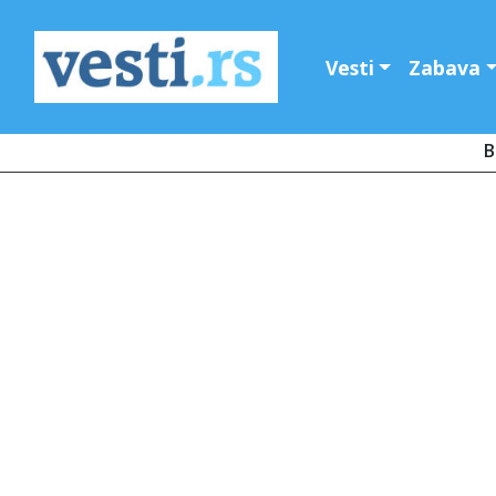
Vesti
Zabava
B