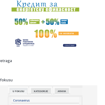
15:55:
Pljuskovi već stigli u delove Srbije, a tek se očekuje
grmljavi...
15:55:
Ključne sirovine ruše rekorde: Cena samo jedne skočila za
622 ...
15:54:
Turci narušili vazdušni prostor Grčke – 17 puta
15:52:
Viktor Orban stigao u Guču; Seo među goste, naručio pivo
i srp...
15:47:
Blokaderi ponovo napadaju SPC; Ješić crkvu optužio za
retraga
požare ...
15:44:
Otkrivena laboratorija maruhuane kod Smedereva: Policija
zaplenil...
 fokusu
15:43:
Čak 90 odsto razgovora završilo se u 5. minutu kad smo
počeli ...
U FOKUSU
KATEGORIJE
ARHIVA
15:41:
Pretučen kontroverzni hrvatski sudija
Coronavirus