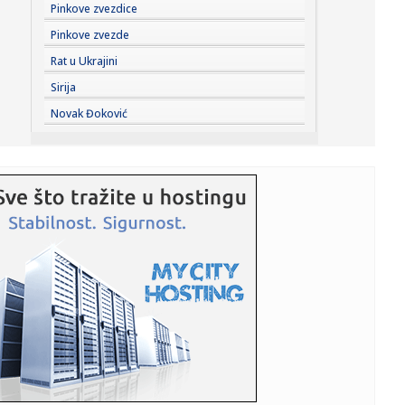
15:39:
Putin je "pukao"? Moskvom haraju scene iz "Majstora i
Pinkove zvezdice
Margarite"
Pinkove zvezde
15:39:
PETROVIĆ OTVORIO KARTE: Sportski direktor Partizana
Rat u Ukrajini
otkrio kolik...
Sirija
15:39:
Uhapšen zbog krađe pet automobila: Vlasnici ostavljali
Novak Đoković
ključev...
15:32:
Engleski fudbaler u problemu sa zakonom
15:32:
Žena Brusa Vilisa: Kada smo se upoznali bila sam vjerena
15:32:
Novi apel za štednju vode: Ne punite bazene i ne zalivajte
travn...
15:32:
Trampov plan za Gazu pred ključnim testom
15:32:
Ubistvo u Bosanskoj Krupi: Vlasnik kuće pronađen mrtav,
uhapše...
15:31:
Skandal pred koncert Kanjea Vesta; Izrael traži hitno
otkazivanj...