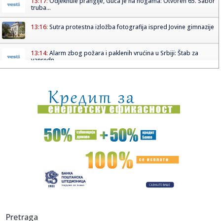
13:17:
Odjeknule prangije, Guča je na nogama: Otvoren 65. Sabor
truba...
13:16:
Sutra protestna izložba fotografija ispred Jovine gimnazije
13:14:
Alarm zbog požara i paklenih vrućina u Srbiji: Štab za
vanredn...
13:14:
Tradicionalan način rashlađivanja: U Severnoj Koreji
doktori sa...
13:14:
U Srbiji 1.000 prijava za subvencije za električna vozila
13:14:
Nemačka na pragu neviđenog političkog previranja
13:14:
Blokaderi napisali dosije o Vladanu Đokiću na 39 strana:
Do ju...
13:14:
Gotovo svaki četvrti evro BDP-a dolazi iz jedne zemlje:
Nemačka...
13:14:
Dačić nakon sednice Štaba: Zabranjena nepotrebna
Pretraga
potrošnja vo...