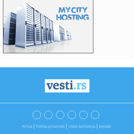
12:56:
Obilježena 31 godina od stradanja na Petrovačkoj cesti:
Zločin...
12:56:
Jana posjetila rodno selo na Kosovu: Pokazala kuću u kojoj
je od...
12:56:
Novi početak za "Saničane": Osnovano preduzeće koje će
upravl...
12:56:
Četvrto ljeto zaredom Trg slobode postaje Naše mjesto -
Bingo L...
12:56:
Ministar branitelja odgovorio Pupovcu na prozivke
12:56:
ChatGPT želi dio tržišta kojim dominiraju Google i Amazon
12:56:
Pakao u Evropi: Rekordi padaju, cijela Italija u crvenom
12:56:
Opasno kod Odese: Pogođen njemački brod
Arhiva
Politika privatnosti
Uslovi korišćenja
Kontakt
12:56:
Srednja klasa nikad jača: Ovi telefoni pariraju najskupljima