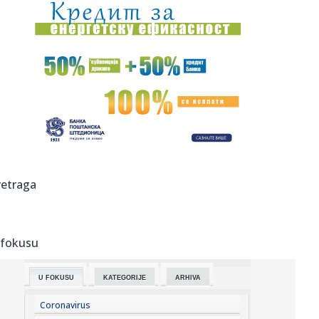
23:21:
Krvoproliće u Gracu: Turčin izbo muškarca iz BiH i još
dvojic...
23:21:
Španija od subote uvodi kontrole za putnike iz Italije: Evo
šta...
23:21:
Pucano na vilu bogatog srpskog trgovca nekretninama u
Minhenu
23:21:
Ako vam nije do vježbanja, ova dvominutna aktivnost
može biti o...
23:21:
Teška saobraćajka u Prijedoru: Povrijeđen vozač motora
retraga
23:21:
U Zvorniku nastupali guslari iz Srbije, Crne Gore i
Republike Srp...
 fokusu
23:21:
Burna noć u Vitezu i Novom Travniku: Eksplozivna naprava
bačena...
U FOKUSU
KATEGORIJE
ARHIVA
23:21:
Godišnja inflacija u Grčkoj usporila na 3,4 odsto u julu,
najni...
Coronavirus