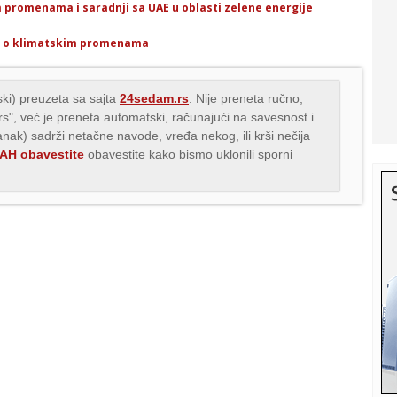
im promenama i saradnji sa UAE u oblasti zelene energije
AE o klimatskim promenama
ki) preuzeta sa sajta
24sedam.rs
. Nije preneta ručno,
.rs", već je preneta automatski, računajući na savesnost i
lanak) sadrži netačne navode, vređa nekog, ili krši nečija
H obavestite
obavestite kako bismo uklonili sporni