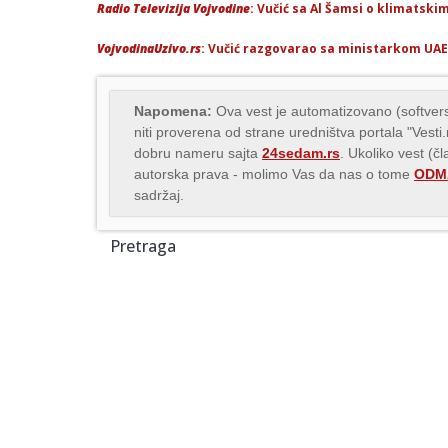
Radio Televizija Vojvodine
: Vučić sa Al Šamsi o klimatsk
VojvodinaUzivo.rs
: Vučić razgovarao sa ministarkom U
Napomena:
Ova vest je automatizovano (softvers
niti proverena od strane uredništva portala "Vesti
dobru nameru sajta
24sedam.rs
. Ukoliko vest (č
autorska prava - molimo Vas da nas o tome
ODMA
sadržaj.
Pretraga