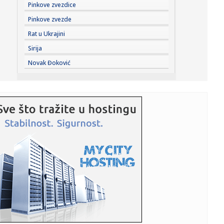
23:21:
Dunav sve niži, problemi sve veći: Elektrane smanjuju
Pinkove zvezdice
proizvodn...
Pinkove zvezde
23:21:
Inspektori upali u ilegalnu sušaru: Oko 1.000 pršuta, svi će
Rat u Ukrajini
b...
Sirija
23:21:
Nevrijeme u Srbiji: Kiša napravila probleme vozačima na
Novak Đoković
auto-p...
23:21:
Belgijski ronilac pronašao neobično blago u olupini broda
na dn...
23:21:
Sveta Petka Trnova posebno se poštuje među ženama:
Ovi običaj...
23:21:
Bizarna ljubavna priča stiže u bioskope: Olivia Kolman ima
supr...
23:20:
Iza lika Barta Simpsona skoro četiri decenije stoji ova
žena: N...
23:20:
Mudrik pred selidbom iz Čelsija – Lampard želi da oživi
kari...
23:16:
Ismael Benaser napustio Milan nakon šest godina