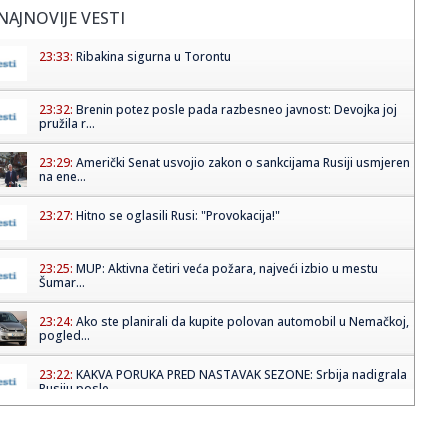
NAJNOVIJE VESTI
23:33:
Ribakina sigurna u Torontu
23:32:
Brenin potez posle pada razbesneo javnost: Devojka joj
pružila r...
23:29:
Američki Senat usvojio zakon o sankcijama Rusiji usmjeren
na ene...
23:27:
Hitno se oglasili Rusi: "Provokacija!"
23:25:
MUP: Aktivna četiri veća požara, najveći izbio u mestu
Šumar...
23:24:
Ako ste planirali da kupite polovan automobil u Nemačkoj,
pogled...
23:22:
KAKVA PORUKA PRED NASTAVAK SEZONE: Srbija nadigrala
Rusiju posle ...
23:21:
Nestao nakit vrijedan 10.000 evra: Snimak otkrio krajnje
neobičn...