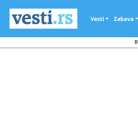
Vesti
Zabava
B