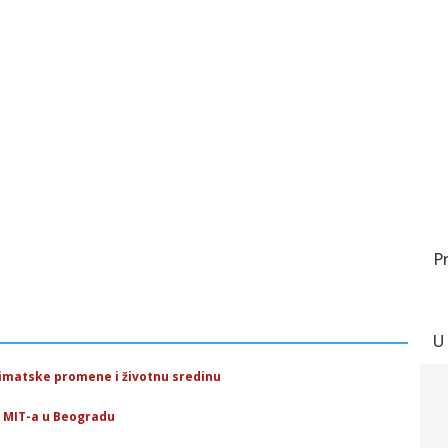
P
U
limatske promene i životnu sredinu
i MIT-a u Beogradu