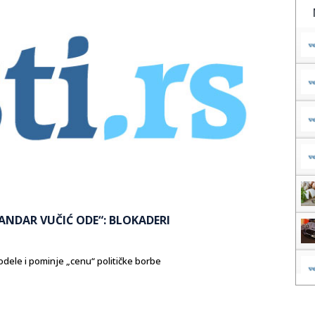
ANDAR VUČIĆ ODE“: BLOKADERI
odele i pominje „cenu“ političke borbe