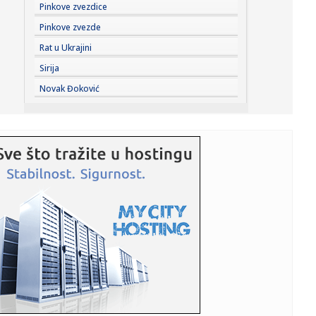
23:55:
ROMAŠČENKO POSLE POTOPA U HUMSKOJ: Jedna stvar
Pinkove zvezdice
posebno ga je ra...
Pinkove zvezde
23:54:
Aleksić: "Nemamo čega da se plašimo u Kazahstanu"
Rat u Ukrajini
VIDEO
Sirija
23:48:
Trener Tobola: "Hteli smo da Partizan napada po krilu"
Novak Đoković
23:47:
Škoda Peaq u serijskoj proizvodnji
23:44:
"Mesi bi bio Pikaso" VIDEO
23:41:
Marinović nakon pobjede: Zaslužili smo još koji gol, ali
svaka...
23:41:
Može li ljetna avantura ipak nekako prerasti u ozbiljnu
vezu?
23:38:
Partizan demolirao Tobol, Ilić konačno zadovoljan: Na
momente j...
23:36:
U Minhenu krenula serijska proizvodnja potpuno
električnog BMW-a...