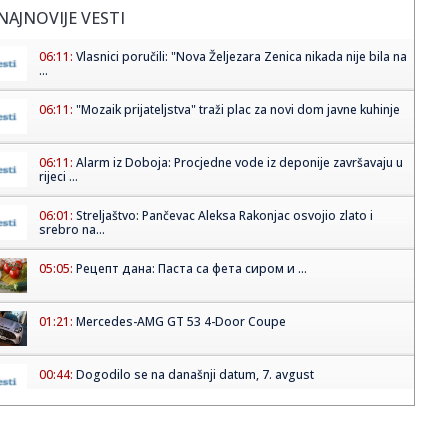
NAJNOVIJE VESTI
06:11:
Vlasnici poručili: "Nova Željezara Zenica nikada nije bila na
...
06:11:
"Mozaik prijateljstva" traži plac za novi dom javne kuhinje
06:11:
Alarm iz Doboja: Procjedne vode iz deponije završavaju u
rijeci ...
06:01:
Streljaštvo: Pančevac Aleksa Rakonjac osvojio zlato i
srebro na...
05:05:
Рецепт дана: Паста са фета сиром и ...
01:21:
Mercedes-AMG GT 53 4-Door Coupe
00:44:
Dogodilo se na današnji datum, 7. avgust
00:44:
Zvezda nastavlja tradiciju, opet časti najmlađe navijače
(FOTO...