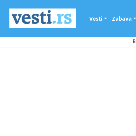
Vesti
Zabava
B