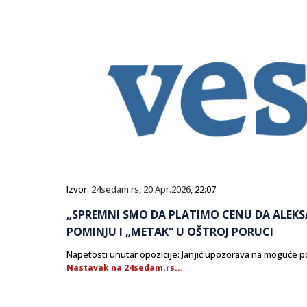
Izvor:
24sedam.rs
,
20.Apr.2026
, 22:07
„SPREMNI SMO DA PLATIMO CENU DA ALEKS
POMINJU I „METAK“ U OŠTROJ PORUCI
Napetosti unutar opozicije: Janjić upozorava na moguće p
Nastavak na 24sedam.rs...