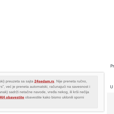
P
ki) preuzeta sa sajta
24sedam.rs
. Nije preneta ručno,
U
.rs", već je preneta automatski, računajući na savesnost i
lanak) sadrži netačne navode, vređa nekog, ili krši nečija
H obavestite
obavestite kako bismo uklonili sporni