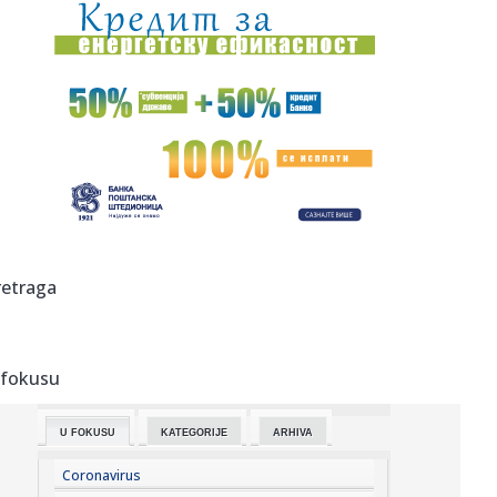
00:34:
Nissan Qashqai e-Power prešao 1980 km s jednim
rezervoarom goriv...
00:29:
Evropa gori! Još jedan toplotni talas, cela Italija pod
crvenim ...
00:16:
Zelenski smenio ambasadore u još četiri države
00:09:
Humska konačno videla konkretan Partizan! Pogledajte
hajlajtse p...
00:05:
Roganović ne pomišlja na opuštanje: Uvek ima mesta za
retraga
napredak...
00:04:
Vukotić ne zna ko je Baba: "Vidim da ga svi hvale"
 fokusu
00:01:
Na današnji dan, 7. avgust
U FOKUSU
KATEGORIJE
ARHIVA
23:59:
U predgrađu Damaska podignut autobus u vazduh, dve
osobe poginul...
Coronavirus