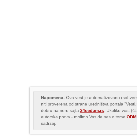
Napomena:
Ova vest je automatizovano (softvers
niti proverena od strane uredništva portala "Vesti
dobru nameru sajta
24sedam.rs
. Ukoliko vest (č
autorska prava - molimo Vas da nas o tome
ODMA
sadržaj.