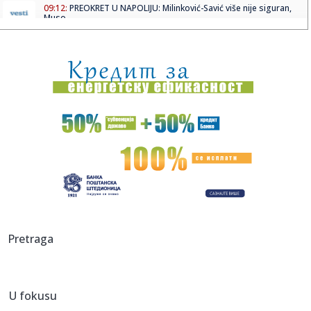
09:12:
PREOKRET U NAPOLIJU: Milinković-Savić više nije siguran,
Muso ...
09:09:
Amerika objavila nove snimke NLO-a
09:09:
Ako putujete avionom, ovu grešku sa hranom pravi skoro
svako
09:09:
Motor radio gotovo godinu dana bez gašenja, mehaničar
ostao šo...
09:09:
Tri znaka ulaze u period kada novac dolazi lakše nego ikad
09:08:
АМСС: На граничном прелазу ...
09:09:
Na Batrovcima se od jutros čeka oko četiri sata
Pretraga
09:08:
Rutina Šeltona
U fokusu
09:08:
AdmiralBet ABA liga ostala bez direktora: Milija Vojinović