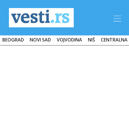
BEOGRAD
NOVI SAD
VOJVODINA
NIŠ
CENTRALNA 