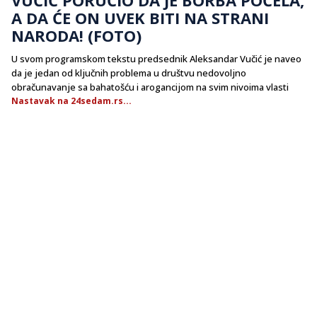
A DA ĆE ON UVEK BITI NA STRANI
NARODA! (FOTO)
U svom programskom tekstu predsednik Aleksandar Vučić je naveo
da je jedan od ključnih problema u društvu nedovoljno
obračunavanje sa bahatošću i arogancijom na svim nivoima vlasti
Nastavak na 24sedam.rs...