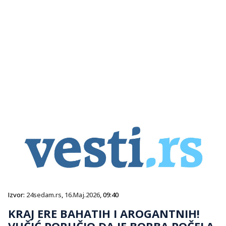
Izvor:
24sedam.rs
,
16.Maj.2026
, 09:40
KRAJ ERE BAHATIH I AROGANTNIH!
VUČIĆ PORUČIO DA JE BORBA POČELA,