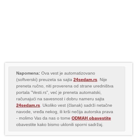
Napomena:
Ova vest je automatizovano
(softverski) preuzeta sa sajta
24sedam.rs
. Nije
preneta ručno, niti proverena od strane uredništva
portala "Vesti.rs", već je preneta automatski,
računajući na savesnost i dobru nameru sajta
24sedam.rs
. Ukoliko vest (članak) sadrži netačne
navode, vređa nekog, ili krši nečija autorska prava
- molimo Vas da nas o tome
ODMAH obavestite
obavestite kako bismo uklonili sporni sadržaj.