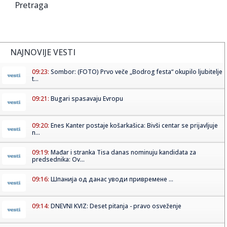
Pretraga
NAJNOVIJE VESTI
09:23:
Sombor: (FOTO) Prvo veče „Bodrog festa“ okupilo ljubitelje
t...
09:21:
Bugari spasavaju Evropu
09:20:
Enes Kanter postaje košarkašica: Bivši centar se prijavljuje
n...
09:19:
Mađar i stranka Tisa danas nominuju kandidata za
predsednika: Ov...
09:16:
Шпанија од данас уводи привремене ...
09:14:
DNEVNI KVIZ: Deset pitanja - pravo osveženje