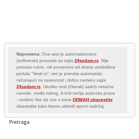
Napomena:
Ova vest je automatizovano
(softverski) preuzeta sa sajta
24sedam.rs
. Nije
preneta ručno, niti proverena od strane uredništva
portala "Vesti.rs", već je preneta automatski,
računajući na savesnost i dobru nameru sajta
24sedam.rs
. Ukoliko vest (članak) sadrži netačne
navode, vređa nekog, ili krši nečija autorska prava
- molimo Vas da nas o tome
ODMAH obavestite
obavestite kako bismo uklonili sporni sadržaj.
Pretraga