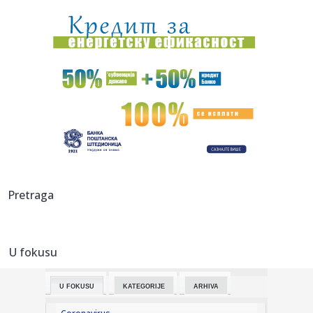
testu
13:22:
Spremite se: Sledeće godine nas čeka poseban iPhone?
13:22:
Opljačkan muzej Žaka Širaka
13:18:
Pavlović: Posle 15 godina Niš dobija studentski dom sa
500 mest...
13:17:
Tramp dolazi u Srbiju?
13:17:
Isplivali uznemirujući podaci iz jedne od najmoćnijih
Pretraga
evropskih...
13:17:
Ko posle Vokera? Pet NBA imena koja bi mogla da pojačaju
Partiza...
U fokusu
13:16:
Пројекција филма “Сањани” ...
U FOKUSU
KATEGORIJE
ARHIVA
13:16:
ZLATIBORE MOJ MEDENI: Od 6. do 9. avgusta sajam meda
na Kraljevom...