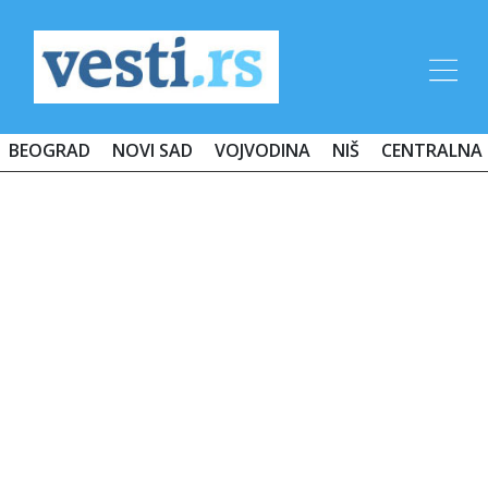
BEOGRAD
NOVI SAD
VOJVODINA
NIŠ
CENTRALNA 