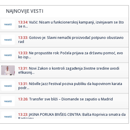
NAJNOVIJE VESTI
13:34:
Vučić: Nisam u funkcionerskoj kampanji, izvinjavam se što
se n...
13:33:
Gotovo je: Slavni nemački proizvođač potpuno obustavio
rad
13:33:
Ne propustite rok: Počela prijava za državnu pomoć, evo
ko isp...
13:31:
Novi Zakon o kontroli zagađenja životne sredine uvodi
efikasnij...
13:31:
Nišville Jazz Festival poziva publiku da kupovinom karata
podr...
13:26:
Transfer sve bliži – Diomande se zaputio u Madrid
13:23:
JASNA PORUKA BIVŠEG CENTRA: Balša Koprivica smatra da
Partizanu...
13:23:
Vozili smo: Geely Starray EM-i – "super hibrid" na našem