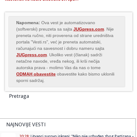
Napomena:
Ova vest je automatizovano
(softverski) preuzeta sa sajta
JUGpress.com
. Nije
preneta ručno, niti proverena od strane uredništva
portala "Vesti.rs", već je preneta automatski,
računajući na savesnost i dobru nameru sajta
JUGpress.com
. Ukoliko vest (članak) sadrži
netačne navode, vređa nekog, ili krši nečija
autorska prava - molimo Vas da nas o tome
ODMAH obavestite
obavestite kako bismo uklonili
sporni sadržaj.
Pretraga
NAJNOVIJE VESTI
20:28:
Litvanci surovo iskreni: "Niko nije uzbuđen zbog Partizana –