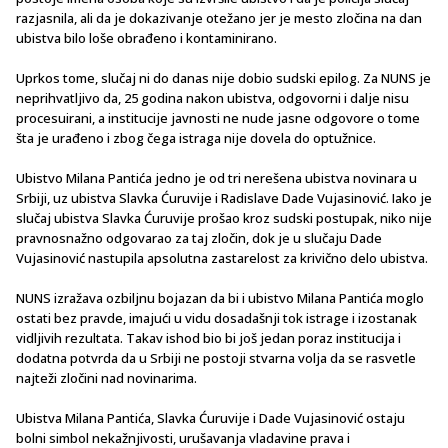
razjasnila, ali da je dokazivanje otežano jer je mesto zločina na dan
ubistva bilo loše obrađeno i kontaminirano.
Uprkos tome, slučaj ni do danas nije dobio sudski epilog. Za NUNS je
neprihvatljivo da, 25 godina nakon ubistva, odgovorni i dalje nisu
procesuirani, a institucije javnosti ne nude jasne odgovore o tome
šta je urađeno i zbog čega istraga nije dovela do optužnice.
Ubistvo Milana Pantića jedno je od tri nerešena ubistva novinara u
Srbiji, uz ubistva Slavka Ćuruvije i Radislave Dade Vujasinović. Iako je
slučaj ubistva Slavka Ćuruvije prošao kroz sudski postupak, niko nije
pravnosnažno odgovarao za taj zločin, dok je u slučaju Dade
Vujasinović nastupila apsolutna zastarelost za krivično delo ubistva.
NUNS izražava ozbiljnu bojazan da bi i ubistvo Milana Pantića moglo
ostati bez pravde, imajući u vidu dosadašnji tok istrage i izostanak
vidljivih rezultata. Takav ishod bio bi još jedan poraz institucija i
dodatna potvrda da u Srbiji ne postoji stvarna volja da se rasvetle
najteži zločini nad novinarima.
Ubistva Milana Pantića, Slavka Ćuruvije i Dade Vujasinović ostaju
bolni simbol nekažnjivosti, urušavanja vladavine prava i