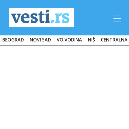
BEOGRAD
NOVI SAD
VOJVODINA
NIŠ
CENTRALNA 