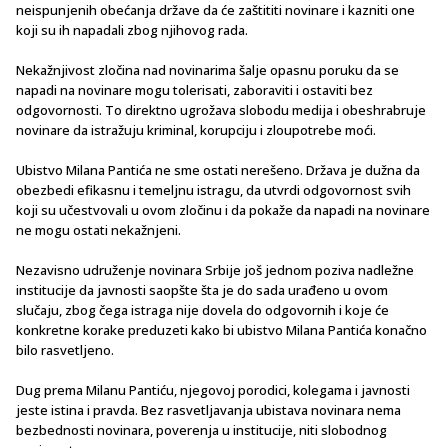
neispunjenih obećanja države da će zaštititi novinare i kazniti one
koji su ih napadali zbog njihovog rada.
Nekažnjivost zločina nad novinarima šalje opasnu poruku da se
napadi na novinare mogu tolerisati, zaboraviti i ostaviti bez
odgovornosti. To direktno ugrožava slobodu medija i obeshrabruje
novinare da istražuju kriminal, korupciju i zloupotrebe moći.
Ubistvo Milana Pantića ne sme ostati nerešeno. Država je dužna da
obezbedi efikasnu i temeljnu istragu, da utvrdi odgovornost svih
koji su učestvovali u ovom zločinu i da pokaže da napadi na novinare
ne mogu ostati nekažnjeni.
Nezavisno udruženje novinara Srbije još jednom poziva nadležne
institucije da javnosti saopšte šta je do sada urađeno u ovom
slučaju, zbog čega istraga nije dovela do odgovornih i koje će
konkretne korake preduzeti kako bi ubistvo Milana Pantića konačno
bilo rasvetljeno.
Dug prema Milanu Pantiću, njegovoj porodici, kolegama i javnosti
jeste istina i pravda. Bez rasvetljavanja ubistava novinara nema
bezbednosti novinara, poverenja u institucije, niti slobodnog