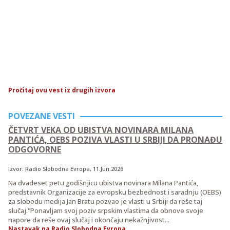
Pročitaj ovu vest iz drugih izvora
POVEZANE VESTI
ČETVRT VEKA OD UBISTVA NOVINARA MILANA
PANTIĆA, OEBS POZIVA VLASTI U SRBIJI DA PRONAĐU
ODGOVORNE
Izvor:
Radio Slobodna Evropa
, 11.Jun.2026
Na dvadeset petu godišnjicu ubistva novinara Milana Pantića,
predstavnik Organizacije za evropsku bezbednost i saradnju (OEBS)
za slobodu medija Jan Bratu pozvao je vlasti u Srbiji da reše taj
slučaj."Ponavljam svoj poziv srpskim vlastima da obnove svoje
napore da reše ovaj slučaj i okončaju nekažnjivost...
Nastavak na Radio Slobodna Evropa...