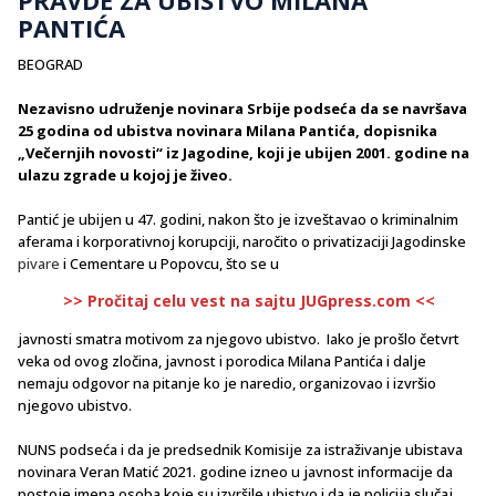
PANTIĆA
BEOGRAD
Nezavisno udruženje novinara Srbije podseća da se navršava
25 godina od ubistva novinara Milana Pantića, dopisnika
„Večernjih novosti“ iz Jagodine, koji je ubijen 2001. godine na
ulazu zgrade u kojoj je živeo.
Pantić je ubijen u 47. godini, nakon što je izveštavao o kriminalnim
aferama i korporativnoj korupciji, naročito o privatizaciji Jagodinske
pivare
i Cementare u Popovcu, što se u
>> Pročitaj celu vest na sajtu JUGpress.com <<
javnosti smatra motivom za njegovo ubistvo. Iako je prošlo četvrt
veka od ovog zločina, javnost i porodica Milana Pantića i dalje
nemaju odgovor na pitanje ko je naredio, organizovao i izvršio
njegovo ubistvo.
NUNS podseća i da je predsednik Komisije za istraživanje ubistava
novinara Veran Matić 2021. godine izneo u javnost informacije da
postoje imena osoba koje su izvršile ubistvo i da je policija slučaj