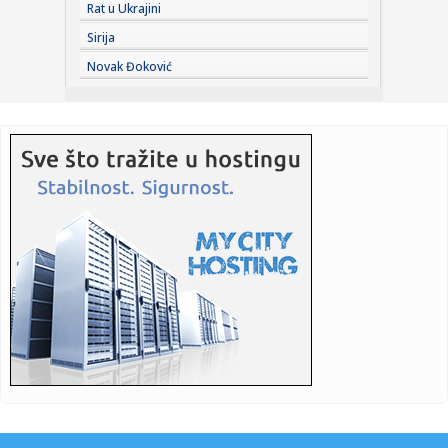
20:04:
Kostić predstavljen u Ajndhovenu: Kada je stigao poziv,
Rat u Ukrajini
odmah sa...
Sirija
20:00:
Iran priprema zakon koji bi neprijateljskim brodovima
Novak Đoković
zabranio pr...
20:00:
Počela inspekcijska kontrola neracionalne potrošnje vode
u Br...
20:00:
Tukovi poslije godina straha dobili zaštitu: Zid čuva naselje
o...
20:00:
Mještani blokirali magistralni put i poslali jasnu poruku: "Na
4...
20:00:
Veliki proizvođač telefona na "crnoj listi"
20:00:
(SASTAVI) ILIĆ OTVORIO KARTE: Jedna stvar odmah upada
u oči pre...
19:59:
Zelenski presekao: Smenjeni su
19:54:
Dejvis i Vašington – odložena važna odluka