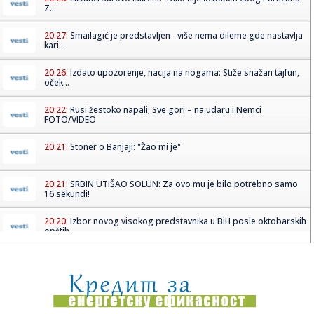
Z...
20:27:
Smailagić je predstavljen - više nema dileme gde nastavlja
kari...
20:26:
Izdato upozorenje, nacija na nogama: Stiže snažan tajfun,
oček...
20:22:
Rusi žestoko napali; Sve gori – na udaru i Nemci
FOTO/VIDEO
20:21:
Stoner o Banjaji: "Žao mi je"
20:21:
SRBIN UTIŠAO SOLUN: Za ovo mu je bilo potrebno samo
16 sekundi!
20:20:
Izbor novog visokog predstavnika u BiH posle oktobarskih
opštih ...
20:14:
Brza pruga između Beograda i Budimpešte najavljena za
jesen
20:12:
Mala Cana živi u Deliblatskoj peščari gde kulja požar!
"Samo ...