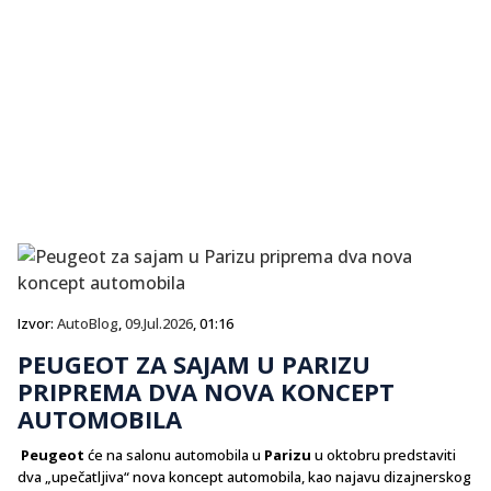
Izvor:
AutoBlog
,
09.Jul.2026
, 01:16
PEUGEOT ZA SAJAM U PARIZU
PRIPREMA DVA NOVA KONCEPT
AUTOMOBILA
Peugeot
će na salonu automobila u
Parizu
u oktobru predstaviti
dva „upečatljiva“ nova koncept automobila, kao najavu dizajnerskog