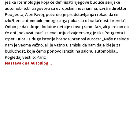
jezika i tehnologije koja će definisati njegove buduće serijske
automobile.U razgovoru sa evropskim novinarima, izvršni direktor
Peugeota, Alen Favej, potvrdio je predstavljanja i rekao da će
izložbeni automobili „mnogo toga pokazati o budućnosti brenda“.
Odbio je da otkrije dodatne detalje u ovoj ranoj fazi, ali je rekao da
će oni „pokazati put“ za evoluciju dizajnerskog jezika Peugeota i
crpeti uticaj iz duge istorije brenda, prenosi Autocar.„Naše nasleđe
nam je veoma važno, ali je važno u smislu da nam daje ideje za
budućnost, koje ćemo ponovo izraziti na salonu automobila...
Pogledaj vesti o:
Pariz
Nastavak na AutoBlog...