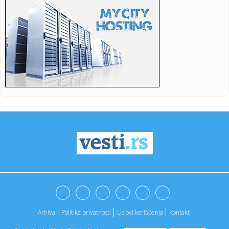
23:21:
U Zvorniku nastupali guslari iz Srbije, Crne Gore i Republike
Srp...
23:21:
Burna noć u Vitezu i Novom Travniku: Eksplozivna naprava
bačena...
23:21:
Godišnja inflacija u Grčkoj usporila na 3,4 odsto u julu,
najni...
23:21:
Dunav sve niži, problemi sve veći: Elektrane smanjuju
proizvodn...
23:21:
Inspektori upali u ilegalnu sušaru: Oko 1.000 pršuta, svi će
b...
23:21:
Nevrijeme u Srbiji: Kiša napravila probleme vozačima na
auto-p...
23:21:
Belgijski ronilac pronašao neobično blago u olupini broda
na dn...
Arhiva
Politika privatnosti
Uslovi korišćenja
Kontakt
23:21:
Sveta Petka Trnova posebno se poštuje među ženama: Ovi
običaj...