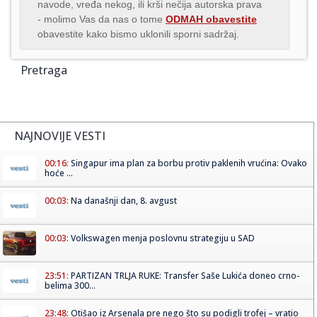
navode, vređa nekog, ili krši nečija autorska prava
- molimo Vas da nas o tome
ODMAH obavestite
obavestite kako bismo uklonili sporni sadržaj.
Pretraga
NAJNOVIJE VESTI
00:16:
Singapur ima plan za borbu protiv paklenih vrućina: Ovako
hoće ...
00:03:
Na današnji dan, 8. avgust
00:03:
Volkswagen menja poslovnu strategiju u SAD
23:51:
PARTIZAN TRLJA RUKE: Transfer Saše Lukića doneo crno-
belima 300...
23:48:
Otišao iz Arsenala pre nego što su podigli trofej – vratio