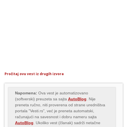
Pročitaj ovu vest iz drugih izvora
Napomena:
Ova vest je automatizovano
(softverski) preuzeta sa sajta
AutoBlog
. Nije
preneta ručno, niti proverena od strane uredništva
portala "Vesti.rs", već je preneta automatski,
računajući na savesnost i dobru nameru sajta
AutoBlog
. Ukoliko vest (članak) sadrži netačne