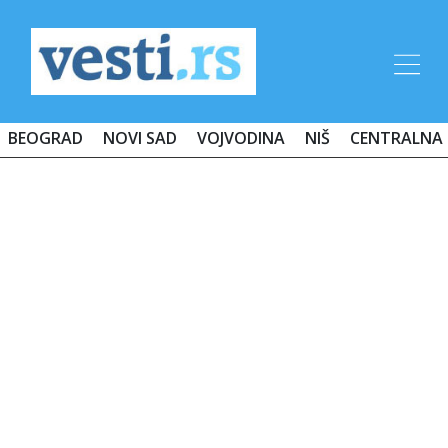
BEOGRAD
NOVI SAD
VOJVODINA
NIŠ
CENTRALNA 