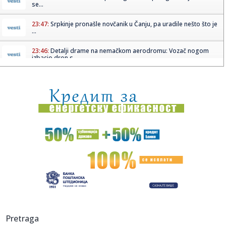
se...
23:47:
Srpkinje pronašle novčanik u Čanju, pa uradile nešto što je
...
23:46:
Detalji drame na nemačkom aerodromu: Vozač nogom
izbacio dron s...
23:42:
Kraj za Aleksandru i Anu: Eliminisane već na startu
23:35:
"Nema lakih utakmica, ali mi smo Vojvodina"
23:33:
Ribakina sigurna u Torontu
23:32:
Brenin potez posle pada razbesneo javnost: Devojka joj
pružila r...
23:29:
Američki Senat usvojio zakon o sankcijama Rusiji usmjeren
na ene...
23:27:
Hitno se oglasili Rusi: "Provokacija!"
Pretraga