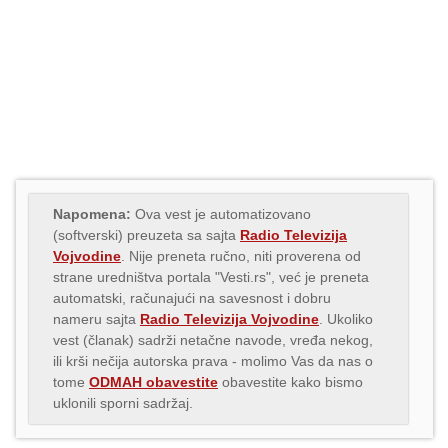
Napomena:
Ova vest je automatizovano
(softverski) preuzeta sa sajta
Radio Televizija
Vojvodine
. Nije preneta ručno, niti proverena od
strane uredništva portala "Vesti.rs", već je preneta
automatski, računajući na savesnost i dobru
nameru sajta
Radio Televizija Vojvodine
. Ukoliko
vest (članak) sadrži netačne navode, vređa nekog,
ili krši nečija autorska prava - molimo Vas da nas o
tome
ODMAH obavestite
obavestite kako bismo
uklonili sporni sadržaj.