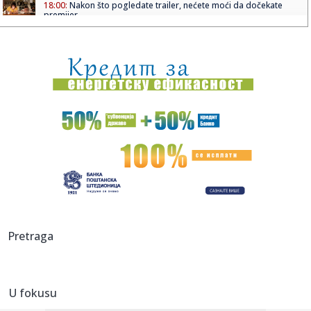
18:00:
Nakon što pogledate trailer, nećete moći da dočekate
premijer...
18:00:
Zbog čega je Salah izabrao turski Trabzon
18:00:
Ministarka: Brza pruga između Beograda i Budimpešte
trebalo bi ...
18:00:
Beat (Belew, Levin, Vai, Bozzio) najavili turneju u jesen 2026.
g...
17:52:
Rasim Ljajić otkrio pozadinu haosa u Partizanu: Jedan čovek
se ...
17:50:
Optužnica protiv 20 osoba za ratne zločine u Đakovici,
među n...
17:47:
Snažan pljusak se sručio na Beograd; Oglasio se RHMZ – i
Pretraga
ovi ...
17:45:
Stranka Istina predlaže pravo na bolovanje radi nege
kućnih lju...
U fokusu
17:45:
More kod Italije toplije nego ikad: Ligursko more prešlo 30
step...