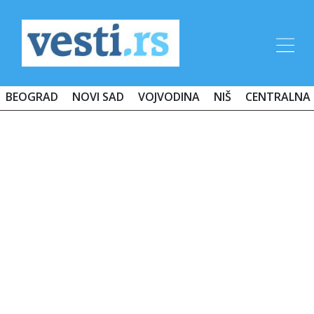
BEOGRAD
NOVI SAD
VOJVODINA
NIŠ
CENTRALNA 