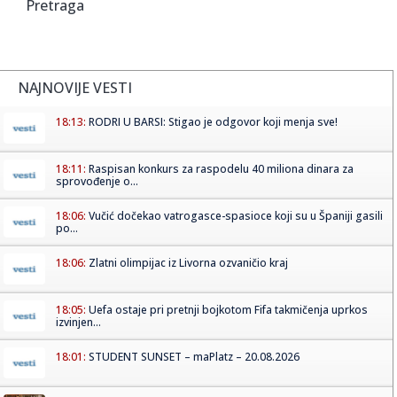
Pretraga
NAJNOVIJE VESTI
18:13:
RODRI U BARSI: Stigao je odgovor koji menja sve!
18:11:
Raspisan konkurs za raspodelu 40 miliona dinara za
sprovođenje o...
18:06:
Vučić dočekao vatrogasce-spasioce koji su u Španiji gasili
po...
18:06:
Zlatni olimpijac iz Livorna ozvaničio kraj
18:05:
Uefa ostaje pri pretnji bojkotom Fifa takmičenja uprkos
izvinjen...
18:01:
STUDENT SUNSET – maPlatz – 20.08.2026