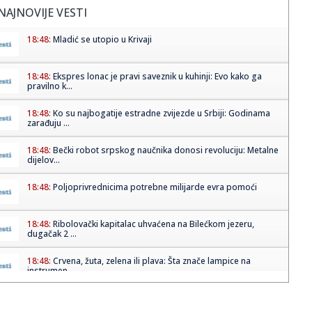
NAJNOVIJE VESTI
18:48:
Mladić se utopio u Krivaji
18:48:
Ekspres lonac je pravi saveznik u kuhinji: Evo kako ga
pravilno k...
18:48:
Ko su najbogatije estradne zvijezde u Srbiji: Godinama
zarađuju ...
18:48:
Bečki robot srpskog naučnika donosi revoluciju: Metalne
dijelov...
18:48:
Poljoprivrednicima potrebne milijarde evra pomoći
18:48:
Ribolovački kapitalac uhvaćena na Bilećkom jezeru,
dugačak 2 ...
18:48:
Crvena, žuta, zelena ili plava: Šta znače lampice na
instrumen...
18:46:
Vučić najavio povećanja primanja građana: "Penzije će da
pra...