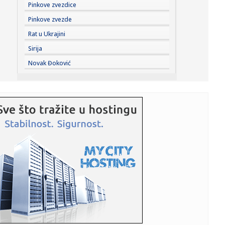
18:30:
Gužve na većem broju graničnih prelaza, na Batrovcima se
Pinkove zvezdice
čeka...
Pinkove zvezde
18:30:
Neprijatan poraz Neka – Tadić starter i asistent VIDEO
Rat u Ukrajini
Sirija
18:30:
Lorenco Pelegrini produžio ugovor sa Romom do 2027.
Novak Đoković
godine
18:27:
Nissan NX7
18:26:
"Iran obećao nesmetan protok nafte kroz Ormuski
moreuz"
18:24:
Incident u fabrici u Kikindi! Hitno reagovali policija i lekari,
...
18:20:
Crna Gora demantovala navode o pristupanju vojnom
savezu Hrvatske...
18:16:
Željko Mitrović potvrdio: Posle Anđele, pa Cara - i ovaj
čove...
18:16:
Hetafe ispustio pobedu protiv premijerligaša, a onda
saopštio v...