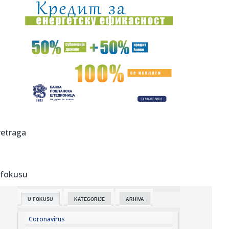
18:46:
NJUELS SE OPROSTIO OD MESIJEVOG OCA: Emotivna
poruka iz Rosarija ...
18:45:
Sudar vozova u Hrvatskoj, nikom od povređenih nije
ugrožen živ...
18:43:
Vučić se obraća u Belegišu
18:40:
BIRODI: Građanima ne treba predsednik Saveta REM-a, već
da REM ...
18:36:
Prešao 999.999 kilometara automobilom – sad ga
retraga
prodaje na aukc...
18:36:
Pakao na Deliblatskoj peščari: Vatra stigla do dvorišta;
"Borb...
 fokusu
18:35:
Dosad neviđeno: Telefon koji menja tastuturu po vašim
potrebama...
U FOKUSU
KATEGORIJE
ARHIVA
18:32:
Crvena zvezda - Novi Pazar: Crveno-beli na poslednjem
testu pred ...
Coronavirus