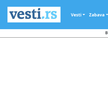
Vesti
Zabava
B