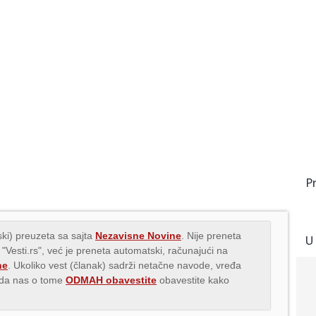
P
ki) preuzeta sa sajta
Nezavisne Novine
. Nije preneta
U
 "Vesti.rs", već je preneta automatski, računajući na
ne
. Ukoliko vest (članak) sadrži netačne navode, vređa
s da nas o tome
ODMAH obavestite
obavestite kako