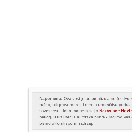
Napomena:
Ova vest je automatizovano (softvers
ručno, niti proverena od strane uredništva portala
savesnost i dobru nameru sajta
Nezavisne Novi
nekog, ili krši nečija autorska prava - molimo Va
bismo uklonili sporni sadržaj.