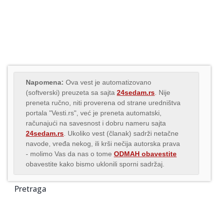
Napomena:
Ova vest je automatizovano
(softverski) preuzeta sa sajta
24sedam.rs
. Nije
preneta ručno, niti proverena od strane uredništva
portala "Vesti.rs", već je preneta automatski,
računajući na savesnost i dobru nameru sajta
24sedam.rs
. Ukoliko vest (članak) sadrži netačne
navode, vređa nekog, ili krši nečija autorska prava
- molimo Vas da nas o tome
ODMAH obavestite
obavestite kako bismo uklonili sporni sadržaj.
Pretraga