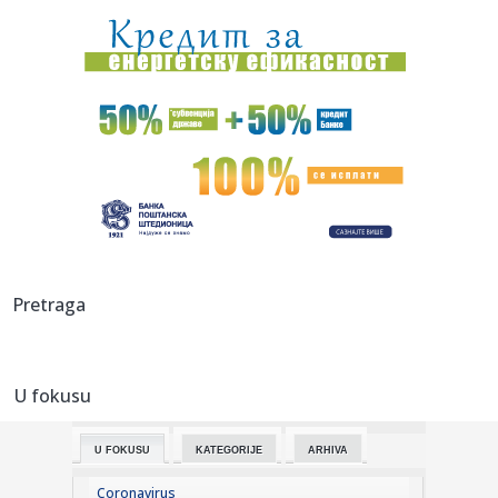
s...
15:52:
NIKOLIĆ GA ŽELI: AEK krenuo po njega, bivši vezista
Partizana ...
15:47:
Tužilaštvo traži od Advokatske komore da reaguje zbog
tvrdnji ...
15:45:
ANS o tvrdnjama protiv policije posle Valjeva: "Istina ne
sme bit...
15:45:
Eurojust podržao državu Srbiju i rad naše policije
15:45:
Omri Glazer doživeo saobraćajnu nezgodu u Izraelu
Pretraga
15:43:
OPREZ: Crveni meteo alarm na snazi u Pčinjskom okrugu
U fokusu
15:42:
Zemun fest 2026 od 19. do 23. avgusta
U FOKUSU
KATEGORIJE
ARHIVA
15:42:
Kina na nogama; Stiže trinaesti tajfun; Evakuacije su već
poče...
Coronavirus