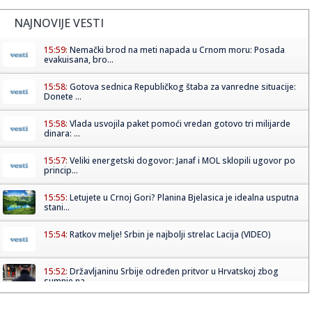
NAJNOVIJE VESTI
15:59:
Nemački brod na meti napada u Crnom moru: Posada
evakuisana, bro...
15:58:
Gotova sednica Republičkog štaba za vanredne situacije:
Donete ...
15:58:
Vlada usvojila paket pomoći vredan gotovo tri milijarde
dinara: ...
15:57:
Veliki energetski dogovor: Janaf i MOL sklopili ugovor po
princip...
15:55:
Letujete u Crnoj Gori? Planina Bjelasica je idealna usputna
stani...
15:54:
Ratkov melje! Srbin je najbolji strelac Lacija (VIDEO)
15:52:
Državljaninu Srbije određen pritvor u Hrvatskoj zbog
sumnje na ...
15:52:
Sutra počinje Guča! Varošica već u ludilu: Grme trube, lomi