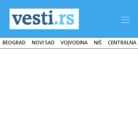
BEOGRAD
NOVI SAD
VOJVODINA
NIŠ
CENTRALNA 