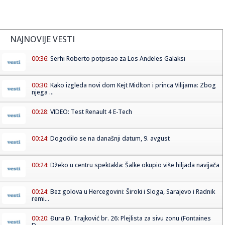
NAJNOVIJE VESTI
00:36:
Serhi Roberto potpisao za Los Anđeles Galaksi
00:30:
Kako izgleda novi dom Kejt Midlton i princa Vilijama: Zbog
njega ...
00:28:
VIDEO: Test Renault 4 E-Tech
00:24:
Dogodilo se na današnji datum, 9. avgust
00:24:
Džeko u centru spektakla: Šalke okupio više hiljada navijača
00:24:
Bez golova u Hercegovini: Široki i Sloga, Sarajevo i Radnik
remi...
00:20:
Đura Đ. Trajković br. 26: Plejlista za sivu zonu (Fontaines