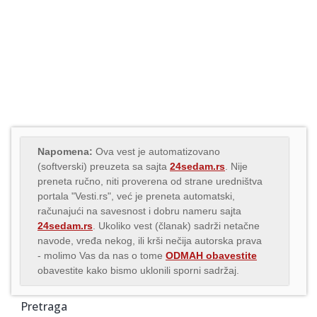
Napomena:
Ova vest je automatizovano
(softverski) preuzeta sa sajta
24sedam.rs
. Nije
preneta ručno, niti proverena od strane uredništva
portala "Vesti.rs", već je preneta automatski,
računajući na savesnost i dobru nameru sajta
24sedam.rs
. Ukoliko vest (članak) sadrži netačne
navode, vređa nekog, ili krši nečija autorska prava
- molimo Vas da nas o tome
ODMAH obavestite
obavestite kako bismo uklonili sporni sadržaj.
Pretraga