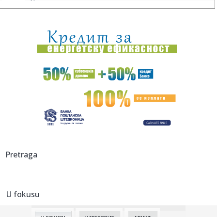
D....
00:17:
Velika akcija tokom noći i ranog jutra u Beogradu: Ekipe
izlaze ...
00:02:
Na današnji dan, 9. avgust
23:54:
TEŽAK UDARAC ZA HETAFE PRED EVROPU: Važan igrač
završio sezon...
23:46:
Bivši igrač Barselone ide u Los Anđeles
23:45:
Izgubili ste pasoš usred odmora? Ne paničite: Ovo su
koraci koj...
23:40:
Svetske DJ zvezde stižu u Sarajevo na prvi Circus Maximus:
Pretraga
Fedde...
23:34:
Održana 36. akcija "Crveno-bela krv": Prikupljeno je ukupno
307 ...
U fokusu
23:33:
Sinančević: "Želim u finale"