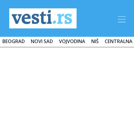
BEOGRAD
NOVI SAD
VOJVODINA
NIŠ
CENTRALNA 