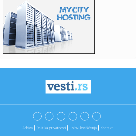
22:43:
NUNS: Osuđujemo zastrašivanje redakcije A1tv iz Novog
Pazara
22:43:
Slovačka izmerila rekordnu temperaturu od 42,2 stepena
Celzijusa
22:39:
Sad VAR nema šta da traži – pogodio Zubairu VIDEO
22:39:
Od sutra restrikcije vode u delovima opštine Arilje
22:36:
Maja pobesnela zbog Asmina i njegove bankarke, pa
otkrila: "On vi...
22:35:
Drama u Hrvatskoj: Požar uništio apartman, vlasnik tvrdi da
su ...
22:35:
Sudar dva tramvaja u Njemačkoj, više od 25 povrijeđenih
22:35:
Ovi horoskopski znakovi najviše uživaju u ljetu
Arhiva
Politika privatnosti
Uslovi korišćenja
Kontakt
22:35:
Savić srušio Vitebsk: Borac nosi prednost na revanš
(VIDEO)