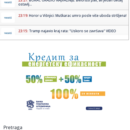
23:21:
BORAC URADIO NAJVAŽNIJE: Belorusi pali, ali jedan detalj
ostavlj...
23:19:
Horor u Višnjici: Muškarac umro posle više uboda stršljena!
23:15:
Tramp najavio kraj rata: "Uskoro se završava" VIDEO
23:15:
MVP finala Evrokupa stigao u Aris – Spanulis dobio veliko
poja...
23:13:
PARTIZAN RAZBIO TOBOL I OTVORIO VRATA PLEJ-OFA:
Humskom odjekival...
23:12:
Dunav testira energetsku stabilnost regiona
23:11:
Saša Ilić se obraća posle meča sa Tobolom
23:02:
Minimalac dominantne Rijeke, šok za Škendiju na Ostrvu
23:00:
Vučić kaže da će poštovati zakon “iako je glup”
Pretraga