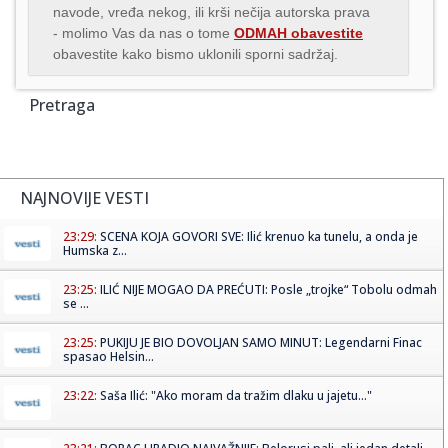
navode, vređa nekog, ili krši nečija autorska prava
- molimo Vas da nas o tome
ODMAH obavestite
obavestite kako bismo uklonili sporni sadržaj.
Pretraga
NAJNOVIJE VESTI
23:29:
SCENA KOJA GOVORI SVE: Ilić krenuo ka tunelu, a onda je
Humska z...
23:25:
ILIĆ NIJE MOGAO DA PREĆUTI: Posle „trojke“ Tobolu odmah
se ...
23:25:
PUKIJU JE BIO DOVOLJAN SAMO MINUT: Legendarni Finac
spasao Helsin...
23:22:
Saša Ilić: "Ako moram da tražim dlaku u jajetu..."