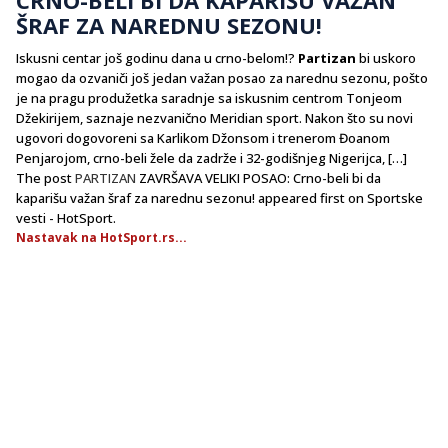
ŠRAF ZA NAREDNU SEZONU!
Iskusni centar još godinu dana u crno-belom!?
Partizan
bi uskoro
mogao da ozvaniči još jedan važan posao za narednu sezonu, pošto
je na pragu produžetka saradnje sa iskusnim centrom Tonjeom
Džekirijem, saznaje nezvanično Meridian sport. Nakon što su novi
ugovori dogovoreni sa Karlikom Džonsom i trenerom Đoanom
Penjarojom, crno-beli žele da zadrže i 32-godišnjeg Nigerijca, […]
The post
PARTIZAN
ZAVRŠAVA VELIKI POSAO: Crno-beli bi da
kaparišu važan šraf za narednu sezonu! appeared first on Sportske
vesti - HotSport.
Nastavak na HotSport.rs...