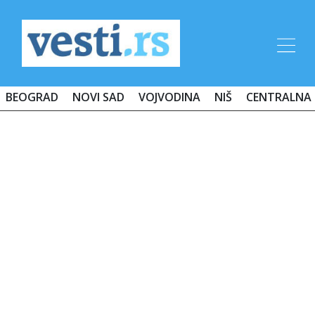
BEOGRAD
NOVI SAD
VOJVODINA
NIŠ
CENTRALNA 