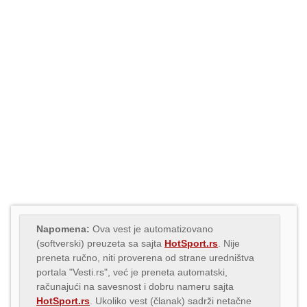
Napomena:
Ova vest je automatizovano
(softverski) preuzeta sa sajta
HotSport.rs
. Nije
preneta ručno, niti proverena od strane uredništva
portala "Vesti.rs", već je preneta automatski,
računajući na savesnost i dobru nameru sajta
HotSport.rs
. Ukoliko vest (članak) sadrži netačne