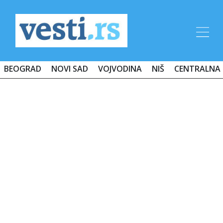
BEOGRAD
NOVI SAD
VOJVODINA
NIŠ
CENTRALNA 