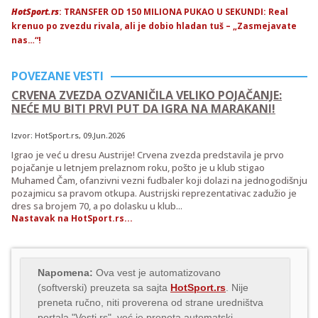
HotSport.rs
: TRANSFER OD 150 MILIONA PUKAO U SEKUNDI: Real
krenuo po zvezdu rivala, ali je dobio hladan tuš – „Zasmejavate
nas…“!
POVEZANE VESTI
CRVENA ZVEZDA OZVANIČILA VELIKO POJAČANJE:
NEĆE MU BITI PRVI PUT DA IGRA NA MARAKANI!
Izvor:
HotSport.rs
, 09.Jun.2026
Igrao je već u dresu Austrije! Crvena zvezda predstavila je prvo
pojačanje u letnjem prelaznom roku, pošto je u klub stigao
Muhamed Čam, ofanzivni vezni fudbaler koji dolazi na jednogodišnju
pozajmicu sa pravom otkupa. Austrijski reprezentativac zadužio je
dres sa brojem 70, a po dolasku u klub...
Nastavak na HotSport.rs...
Napomena:
Ova vest je automatizovano
(softverski) preuzeta sa sajta
HotSport.rs
. Nije
preneta ručno, niti proverena od strane uredništva
portala "Vesti.rs", već je preneta automatski,