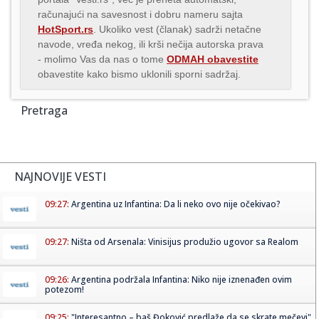
računajući na savesnost i dobru nameru sajta
HotSport.rs
. Ukoliko vest (članak) sadrži netačne
navode, vređa nekog, ili krši nečija autorska prava
- molimo Vas da nas o tome
ODMAH obavestite
obavestite kako bismo uklonili sporni sadržaj.
Pretraga
NAJNOVIJE VESTI
09:27:
Argentina uz Infantina: Da li neko ovo nije očekivao?
09:27:
Ništa od Arsenala: Vinisijus produžio ugovor sa Realom
09:26:
Argentina podržala Infantina: Niko nije iznenađen ovim
potezom!
09:25:
"Interesantno – baš Đoković predlaže da se skrate mečevi"