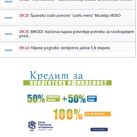
09:25:
Špansko čudo ponovo "uzelo meru" Muzetiju VIDEO
09:25:
BIRODI: Vučićeva najava potvrđuje potrebu za razdvajanjem
pred...
09:24:
Filipine pogodio zemljotres jačine 5,8 stepeni
09:23:
Brat Anđeline Džoli priznao da je gej: Oglasio se pismom
sa biv...
09:23:
KOSTOV NA IZLAZNIM VRATIMA: Velikan baš zagrizao za
Zvezdinog bi...
09:21:
Без воде Петроварадинска тврђава
09:20:
SRCE Vranje: Sport u istorijskoj krizi
09:19:
Bez vode Petrovardinska tvrđava