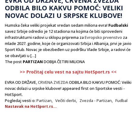
ODBILA BILO KAKVU POMOĆ: VELIKI
NOVAC DOLAZI U SRPSKE KLUBOVE!
Humska čeka veliki projekat vredan sedam miliona evra!
Fudbalski
savez Srbije odredio je 12 stadiona na kojima će biti sprovedeni
infrastrukturni radovi u sklopu priprema za
Evropsko prvenstvo
za
mlade 2027. godine, koje će organizovati Srbija i Albanija, prvi je javio
Sport Klub. Novac je obezbeđen uz podršku Vlade Srbije, a radovi će
se obavljati u […]
The post
PARTIZAN
DOBIJA ČETIRI MILIONA
>> Pročitaj celu vest na sajtu HotSport.rs <<
EVRA OD DRŽAVE,
CRVENA ZVEZDA
ODBILA BILO KAKVU POMOĆ: Veliki
novac dolazi u srpske klubove! appeared first on Sportske vesti -
HotSport.
Pogledaj vesti o:
Partizan
,
Večiti derbi
,
Zvezda - Partizan
,
Fudbal
Nastavak na HotSport.rs...