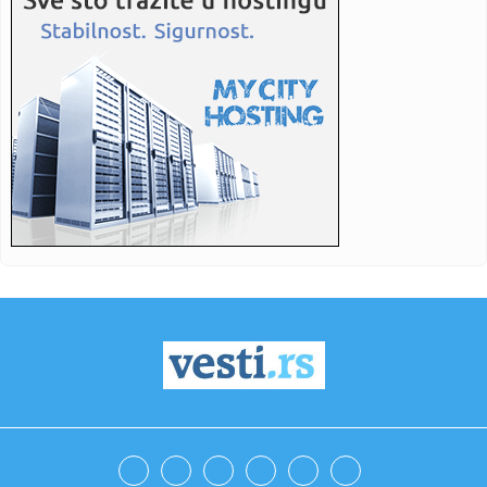
09:11:
Ormuz (ne)prohodan
09:09:
Još teže do američkog državljanstva
09:06:
Požar u Ibarskoj klisuri još uvek besni
09:05:
Kursevi nege lepote u Akademiji Oxford - započnite obuku
za zani...
09:04:
Dežurne apoteke do 10. avgusta
09:03:
Vulin: Zašto se pravdamo zbog Srpskog sveta?
09:03:
Filip Kostić – genijalan potez ili veliki eksperiment?
09:02:
Zhivotni – Ljubljana – Gala Hala, Metelkova (Ljubljana) – 0...
09:01:
KOLIKO KVADRATA SMETE DA DOZIDATE BEZ IKAKVIH
PAPIRA?: Pročitajt...