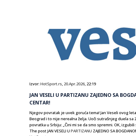
Izvor:
HotSport.rs
,
20.Apr.2026
, 22:19
JAN VESELI U PARTIZANU ZAJEDNO SA BOGD
CENTAR!
Njegov povratak je uvek goruća tema! Jan Veseli ovog let
Beograd i to nije nerealna želja. Uoči sutrašnjeg duela sa
povratka u Srbiju: „Čini mi se da smo spremni. OK, izgubili 
The post JAN VESELI U
PARTIZANU
ZAJEDNO SA BOGDANOM? E