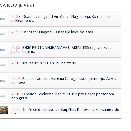
NAJNOVIJE VESTI
20:58:
Osam decenija od Hirošime i Nagasakija: Ko danas ima
nuklearno o...
20:58:
Derozan i Nagetsi – finansije koče dolazak
20:55:
JOKIĆ PROTIV VEMBANJAME U ARENI: KSS objavio kada
pušta karte u...
20:46:
Kraj za Krunić i Danilinu na startu
20:46:
Pola estrade ima kuće na Crnogorskom primorju: Za vile i
stanove...
20:45:
Direktor Telekoma Vladimir Lučić proglašen personom
non grata ...
20:42:
Šta će se desiti ako se Skupština Kosova ne konstituiše do
po...
20:42:
Baždar promenio i klub i zemlju: Bivši partizanovac
potpisao (F...