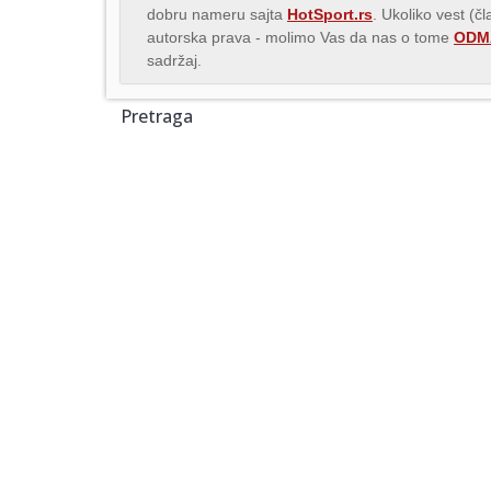
dobru nameru sajta
HotSport.rs
. Ukoliko vest (č
autorska prava - molimo Vas da nas o tome
ODMA
sadržaj.
Pretraga