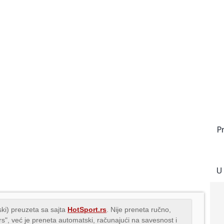
P
U
ki) preuzeta sa sajta
HotSport.rs
. Nije preneta ručno,
.rs", već je preneta automatski, računajući na savesnost i