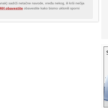
lanak) sadrži netačne navode, vređa nekog, ili krši nečija
H obavestite
obavestite kako bismo uklonili sporni