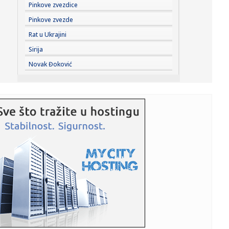
20:20:
Vetar i dalje otežava gašenje požara u Deliblatskoj
Pinkove zvezdice
peščari,...
Pinkove zvezde
20:20:
Vučić priredio večeru u čast Zelenskog: "Poseta će
Rat u Ukrajini
doprineti...
Sirija
20:19:
Zvezdin poraz dodatni "problem" za Pazarce: Pandurović
Novak Đoković
se nada n...
20:13:
ZVEZDA DOČEKUJE NOVI PAZAR: Stanković najavio rotacije
i jasan ...
20:10:
Ljekari savjetuju: Ove dvije supernamirnice mogu biti
saveznik va...
20:07:
Engleski reprezentativac pred sudom zbog incidenta u
Londonu
20:06:
Vučić sutra sa Zelenskim u Palati Srbija; Tri ključne teme
raz...
20:01:
Barselona zaradila više od 3.000.000 evra od odlazaka
ovog leta
20:00:
Na +40 stepeni u gradu nosimo ove lagane i šik
kombinacije