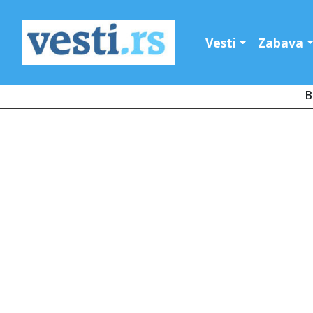
Vesti
Zabava
B