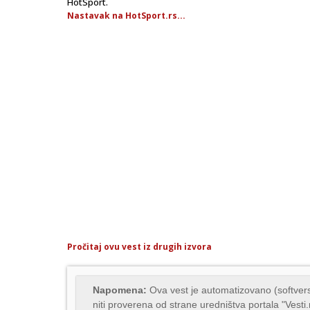
HotSport.
Nastavak na HotSport.rs...
Pročitaj ovu vest iz drugih izvora
Napomena:
Ova vest je automatizovano (softvers
niti proverena od strane uredništva portala "Vesti