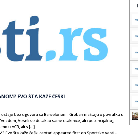
ANOM? EVO ŠTA KAŽE ČEŠKI
a ostaje bez ugovora sa Barselonom.. Grobari maštaju o povratku u
 Zvezdom, Veseli se dotakao same utakmice, ali i potencijalnog
smo u ACB, ali s […]
vo šta kaže češki centar! appeared first on Sportske vesti -