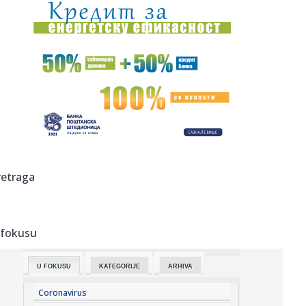
20:40:
Novine: "Tramp zna da NATO nikada ne bi ginuo za
Ameriku"; "Kurti...
20:39:
Skandal u Nacionalnom parku: Uginulo 16 slonova od
trovanja cijan...
20:36:
Mađar otkrio kakva je situacija sa energentima u
Mađarskom
20:34:
RADNIČKI TRAŽI PRVE BODOVE: Dudić jasan pred Zemun –
„Nema...
20:32:
Najveće tržište električnih automobila naglo usporava
retraga
20:31:
Vučić priredio večeru u čast Zelenskog: „Poseta će
doprine...
 fokusu
20:21:
Stanković: "Želim da naprave jednu lepu uvertiru pred
utorak"
U FOKUSU
KATEGORIJE
ARHIVA
20:21:
Valensija dovela centra i prosledila ga na pozajmicu
Coronavirus