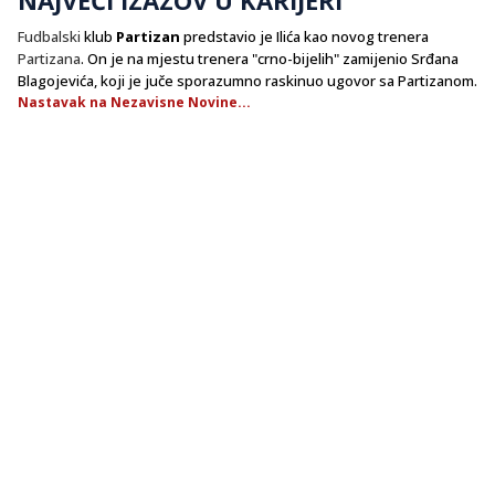
Fudbalski
klub
Partizan
predstavio je Ilića kao novog trenera
Partizana
. On je na mjestu trenera "crno-bijelih" zamijenio Srđana
Blagojevića, koji je juče sporazumno raskinuo ugovor sa Partizanom.
Nastavak na Nezavisne Novine...