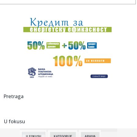
16:55:
Potpisan ugovor: Komšije grade novi most na Morači
16:52:
Trener Minesote o Goberu: "Žalosno je koliko kritika
dobija"
16:48:
Broj žrtava pucnjave u školi na Tajlandu porastao na devet
16:44:
Saša Tomić SRCE Vranje: Troškovi za građane i parking, a
bez ...
16:43:
Haos kod Omana: Nepoznati projektil pogodio brod FOTO
16:43:
Spoljna politika Srbije
Pretraga
16:43:
Menjaju se pravila za poreze u Srbiji! Predlog već u
Skupštini,...
U fokusu
16:42:
BEŠIKTAŠ NE DOLAZI DA STATIRA: Čelnik otkrio veliki plan,
pa p...
U FOKUSU
KATEGORIJE
ARHIVA