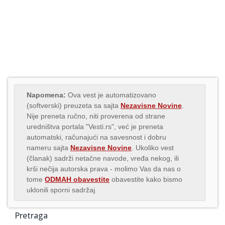
Napomena:
Ova vest je automatizovano
(softverski) preuzeta sa sajta
Nezavisne Novine
.
Nije preneta ručno, niti proverena od strane
uredništva portala "Vesti.rs", već je preneta
automatski, računajući na savesnost i dobru
nameru sajta
Nezavisne Novine
. Ukoliko vest
(članak) sadrži netačne navode, vređa nekog, ili
krši nečija autorska prava - molimo Vas da nas o
tome
ODMAH obavestite
obavestite kako bismo
uklonili sporni sadržaj.
Pretraga