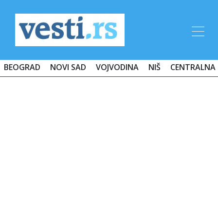
BEOGRAD
NOVI SAD
VOJVODINA
NIŠ
CENTRALNA 