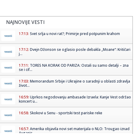
NAJNOVIJE VESTI
17:13:
Svet srlja u novi rat?; Primirje pred potpunim krahom
17:12:
Dvejn Džonson se oglasio posle debakla „Moane“: Kritičari
j...
17:11:
TORES NA KORAK OD PARIZA: Ostali su samo detalji – zna
se i cif...
17:03:
Memorandum Srbije i Ukrajine o saradnji u oblasti zdravlja
život...
16:59:
Uprkos negodovanju ambasade Izraela: Kanje Vest održao
koncert u...
16:58:
Skokovi u Senu - sportski test pariske reke
16:57:
Amerika objavila novi set materijala o NLO: Trougao iznad
Avganis...