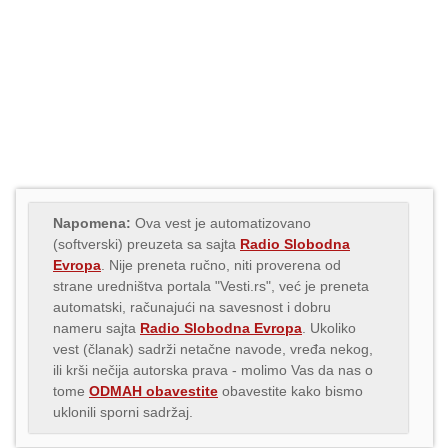
Napomena:
Ova vest je automatizovano
(softverski) preuzeta sa sajta
Radio Slobodna
Evropa
. Nije preneta ručno, niti proverena od
strane uredništva portala "Vesti.rs", već je preneta
automatski, računajući na savesnost i dobru
nameru sajta
Radio Slobodna Evropa
. Ukoliko
vest (članak) sadrži netačne navode, vređa nekog,
ili krši nečija autorska prava - molimo Vas da nas o
tome
ODMAH obavestite
obavestite kako bismo
uklonili sporni sadržaj.