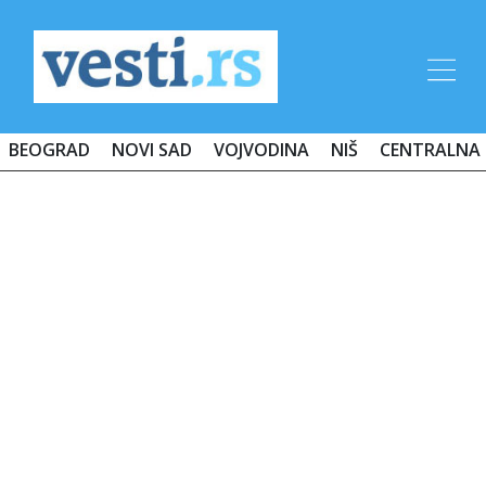
BEOGRAD
NOVI SAD
VOJVODINA
NIŠ
CENTRALNA 