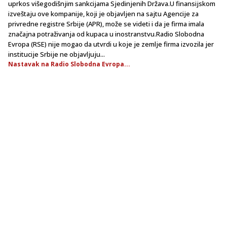
uprkos višegodišnjim sankcijama Sjedinjenih Država.U finansijskom
izveštaju ove kompanije, koji je objavljen na sajtu Agencije za
privredne registre Srbije (APR), može se videti i da je firma imala
značajna potraživanja od kupaca u inostranstvu.Radio Slobodna
Evropa (RSE) nije mogao da utvrdi u koje je zemlje firma izvozila jer
institucije Srbije ne objavljuju...
Nastavak na Radio Slobodna Evropa...