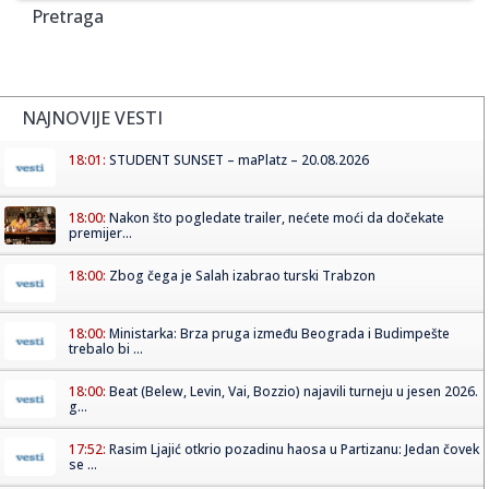
Pretraga
NAJNOVIJE VESTI
18:01:
STUDENT SUNSET – maPlatz – 20.08.2026
18:00:
Nakon što pogledate trailer, nećete moći da dočekate
premijer...
18:00:
Zbog čega je Salah izabrao turski Trabzon
18:00:
Ministarka: Brza pruga između Beograda i Budimpešte
trebalo bi ...
18:00:
Beat (Belew, Levin, Vai, Bozzio) najavili turneju u jesen 2026.
g...
17:52:
Rasim Ljajić otkrio pozadinu haosa u Partizanu: Jedan čovek
se ...