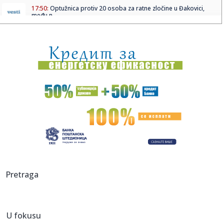
17:50:
Optužnica protiv 20 osoba za ratne zločine u Đakovici,
među n...
17:47:
Snažan pljusak se sručio na Beograd; Oglasio se RHMZ – i
ovi ...
17:45:
Stranka Istina predlaže pravo na bolovanje radi nege
kućnih lju...
17:45:
More kod Italije toplije nego ikad: Ligursko more prešlo 30
step...
17:44:
Vučić: Izbori mogu biti raspisani u narednim danima ili
nedelja...
17:43:
Ratovi, nafta i El Ninjo stvaraju "savršenu oluju" za cijene
hra...
17:42:
Zalužni ponovo udara na Zelenskog: Ukrajina je iskoristila
Pretraga
sve o...
17:42:
Sombor: Sombor prvi dostigao 40 stepeni
U fokusu
17:40:
KOSTIĆ SE VRATIO U HOLANDIJU: Srpski reprezentativac