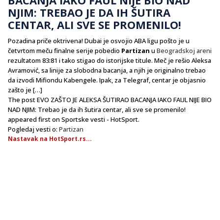
NJIM: TREBAO JE DA IH ŠUTIRA
CENTAR, ALI SVE SE PROMENILO!
Pozadina priče oktrivena! Dubai je osvojio ABA ligu pošto je u
četvrtom meču finalne serije pobedio
Partizan
u
Beogradskoj areni
rezultatom 83:81 i tako stigao do istorijske titule. Meč je rešio Aleksa
Avramović, sa linije za slobodna bacanja, a njih je originalno trebao
da izvodi Mifiondu Kabengele. Ipak, za Telegraf, centar je objasnio
zašto je […]
The post EVO ZAŠTO JE ALEKSA ŠUTIRAO BACANJA IAKO FAUL NIJE BIO
NAD NJIM: Trebao je da ih šutira centar, ali sve se promenilo!
appeared first on Sportske vesti - HotSport.
Pogledaj vesti o:
Partizan
Nastavak na HotSport.rs...