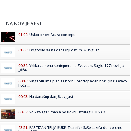
NAJNOVIJE VESTI
01:02:
Uskoro novi Acura concept
01:00:
Dogodilo se na današnji datum, 8. avgust
00:32:
Velika zamena kontejnera na Zvezdari: Stiglo 177 novih, a
„dža...
00:16:
Singapur ima plan za borbu protiv paklenih vrućina: Ovako
hoće ...
00:03:
Na današnji dan, 8. avgust
00:03:
Volkswagen menja poslovnu strategiju u SAD
23:51:
PARTIZAN TRLJA RUKE: Transfer Saše Lukića doneo crno-