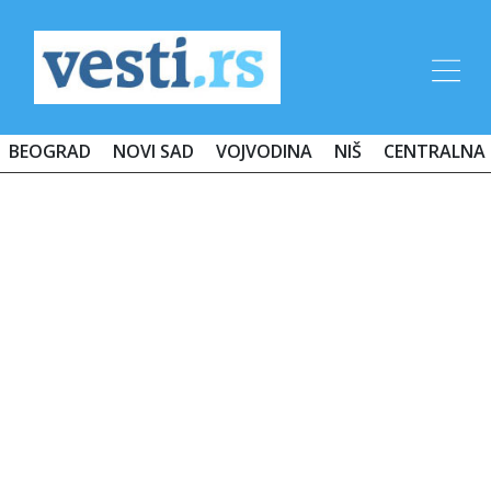
BEOGRAD
NOVI SAD
VOJVODINA
NIŠ
CENTRALNA 