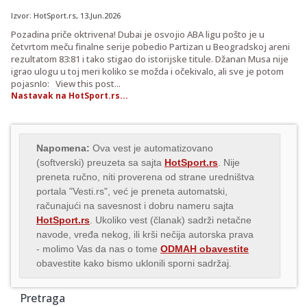
Izvor:
HotSport.rs
, 13.Jun.2026
Pozadina priče oktrivena! Dubai je osvojio ABA ligu pošto je u
četvrtom meču finalne serije pobedio Partizan u Beogradskoj areni
rezultatom 83:81 i tako stigao do istorijske titule. Džanan Musa nije
igrao ulogu u toj meri koliko se možda i očekivalo, ali sve je potom
pojasnIo: View this post...
Nastavak na HotSport.rs...
Napomena:
Ova vest je automatizovano
(softverski) preuzeta sa sajta
HotSport.rs
. Nije
preneta ručno, niti proverena od strane uredništva
portala "Vesti.rs", već je preneta automatski,
računajući na savesnost i dobru nameru sajta
HotSport.rs
. Ukoliko vest (članak) sadrži netačne
navode, vređa nekog, ili krši nečija autorska prava
- molimo Vas da nas o tome
ODMAH obavestite
obavestite kako bismo uklonili sporni sadržaj.
Pretraga