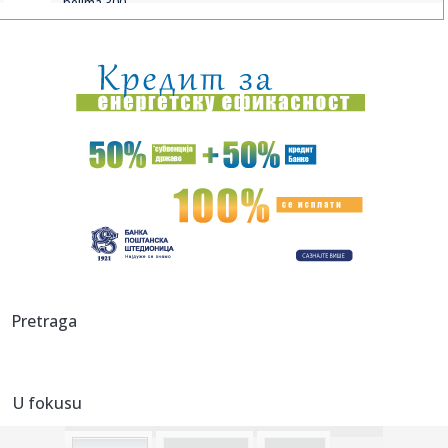
belima 300...
23:48:
Otišao iz Arsenala pre nego što su podigli trofej – vratio
se...
23:47:
Srpkinje pronašle novčanik u Čanju, pa uradile nešto što je
...
23:46:
Detalji drame na nemačkom aerodromu: Vozač nogom
izbacio dron s...
23:42:
Kraj za Aleksandru i Anu: Eliminisane već na startu
23:35:
"Nema lakih utakmica, ali mi smo Vojvodina"
23:33:
Ribakina sigurna u Torontu
Pretraga
23:32:
Brenin potez posle pada razbesneo javnost: Devojka joj
pružila r...
U fokusu
23:29:
Američki Senat usvojio zakon o sankcijama Rusiji usmjeren
na ene...