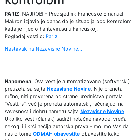
PARIZ
, NAJROBI - Predsjednik Francuske Emanuel
Makron izjavio je danas da je situacija pod kontrolom
kada je riječ o hantavirusu u Fancuskoj.
Pogledaj vesti o:
Pariz
Nastavak na Nezavisne Novine...
Napomena:
Ova vest je automatizovano (softverski)
preuzeta sa sajta
Nezavisne Novine
. Nije preneta
ručno, niti proverena od strane uredništva portala
"Vesti.rs", već je preneta automatski, računajući na
savesnost i dobru nameru sajta
Nezavisne Novine
.
Ukoliko vest (članak) sadrži netačne navode, vređa
nekog, ili krši nečija autorska prava - molimo Vas da
nas o tome
ODMAH obavestite
obavestite kako