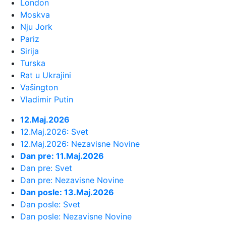
dovode bivšeg saigrača iz L...
London
Moskva
Nju Jork
23:45:
Rusi se povlače; Posle 18 meseci
Pariz
pao dogovor
Sirija
Turska
23:36:
Mika Hakinen upozorio Meklaren
Rat u Ukrajini
Vašington
23:31:
Evo koliko je Mia Borisavljević
Vladimir Putin
starija od muža, Bojana Gruji...
12.Maj.2026
12.Maj.2026: Svet
23:28:
VIDEO: Test 2026 Cupra Born
12.Maj.2026: Nezavisne Novine
Dan pre: 11.Maj.2026
23:27:
Nova pravila za upis nekretnina:
Dan pre: Svet
Kuće preko 400 kvadrata plaća...
Dan pre: Nezavisne Novine
Dan posle: 13.Maj.2026
Dan posle: Svet
23:24:
VOJVODINA UZ VRH, IMT PAO U
Dan posle: Nezavisne Novine
ŠAPCU: Zukić i Sukačev doneli tri ...