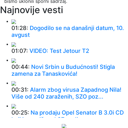
bismo uklonili sporni sadržaj.
Najnovije vesti
01:28:
Dogodilo se na današnji datum, 10.
avgust
01:07:
VIDEO: Test Jetour T2
00:44:
Novi Srbin u Budućnosti! Stigla
zamena za Tanaskovića!
00:31:
Alarm zbog virusa Zapadnog Nila!
Više od 240 zaraženih, SZO poz...
00:25:
Na prodaju Opel Senator B 3.0i CD
koji je za više od 37 godina p...