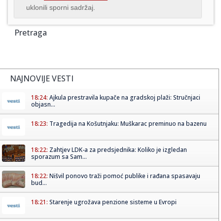
uklonili sporni sadržaj.
Pretraga
NAJNOVIJE VESTI
18:24:
Ajkula prestravila kupače na gradskoj plaži: Stručnjaci
objasn...
18:23:
Tragedija na Košutnjaku: Muškarac preminuo na bazenu
18:22:
Zahtjev LDK-a za predsjednika: Koliko je izgledan
sporazum sa Sam...
18:22:
Nišvil ponovo traži pomoć publike i rađana spasavaju
bud...
18:21:
Starenje ugrožava penzione sisteme u Evropi