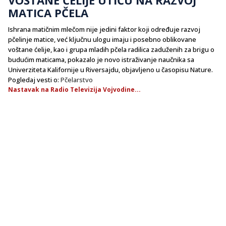
MATICA PČELA
Ishrana matičnim mlečom nije jedini faktor koji određuje razvoj
pčelinje matice, već ključnu ulogu imaju i posebno oblikovane
voštane ćelije, kao i grupa mladih pčela radilica zaduženih za brigu o
budućim maticama, pokazalo je novo istraživanje naučnika sa
Univerziteta Kalifornije u Riversajdu, objavljeno u časopisu Nature.
Pogledaj vesti o:
Pčelarstvo
Nastavak na Radio Televizija Vojvodine...