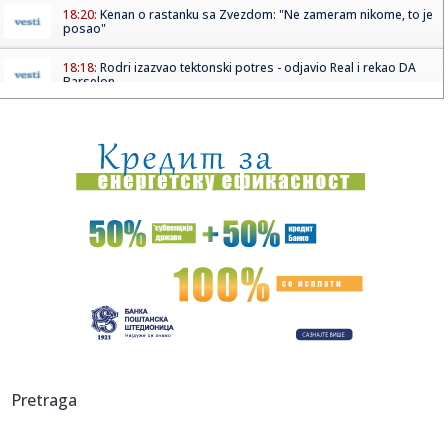
18:20:
Kenan o rastanku sa Zvezdom: "Ne zameram nikome, to je
posao"
18:18:
Rodri izazvao tektonski potres - odjavio Real i rekao DA
Barselon...
18:16:
Vučić će ugostiti Zelenskog: Poznato kada stiže u Beograd
18:13:
RODRI U BARSI: Stigao je odgovor koji menja sve!
18:11:
Raspisan konkurs za raspodelu 40 miliona dinara za
sprovođenje o...
18:06:
Vučić dočekao vatrogasce-spasioce koji su u Španiji gasili
po...
18:06:
Zlatni olimpijac iz Livorna ozvaničio kraj
18:05:
Uefa ostaje pri pretnji bojkotom Fifa takmičenja uprkos
Pretraga
izvinjen...
18:01:
STUDENT SUNSET – maPlatz – 20.08.2026