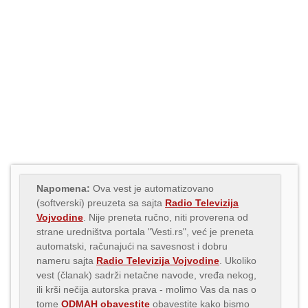
Napomena:
Ova vest je automatizovano
(softverski) preuzeta sa sajta
Radio Televizija
Vojvodine
. Nije preneta ručno, niti proverena od
strane uredništva portala "Vesti.rs", već je preneta
automatski, računajući na savesnost i dobru
nameru sajta
Radio Televizija Vojvodine
. Ukoliko
vest (članak) sadrži netačne navode, vređa nekog,
ili krši nečija autorska prava - molimo Vas da nas o
tome
ODMAH obavestite
obavestite kako bismo