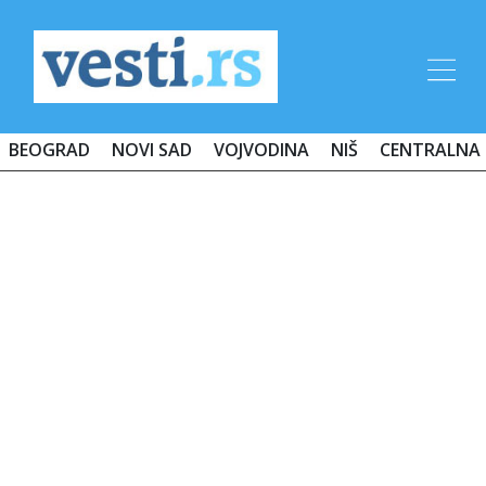
BEOGRAD
NOVI SAD
VOJVODINA
NIŠ
CENTRALNA 