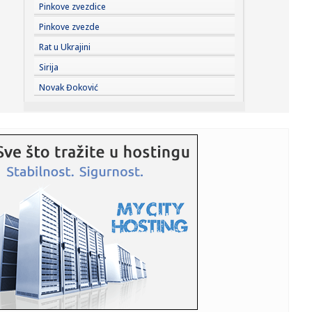
16:57:
Amerika objavila novi set materijala o NLO: Trougao iznad
Pinkove zvezdice
Avganis...
Pinkove zvezde
16:55:
Potpisan ugovor: Komšije grade novi most na Morači
Rat u Ukrajini
Sirija
16:52:
Trener Minesote o Goberu: "Žalosno je koliko kritika
Novak Đoković
dobija"
16:48:
Broj žrtava pucnjave u školi na Tajlandu porastao na devet
16:44:
Saša Tomić SRCE Vranje: Troškovi za građane i parking, a
bez ...
16:43:
Haos kod Omana: Nepoznati projektil pogodio brod
FOTO
16:43:
Spoljna politika Srbije
16:43:
Menjaju se pravila za poreze u Srbiji! Predlog već u
Skupštini,...
16:42:
BEŠIKTAŠ NE DOLAZI DA STATIRA: Čelnik otkrio veliki plan,
pa p...