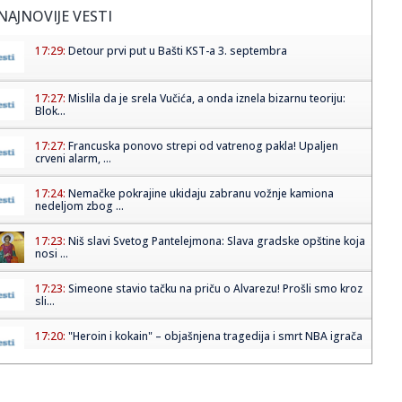
NAJNOVIJE VESTI
17:29:
Detour prvi put u Bašti KST-a 3. septembra
17:27:
Mislila da je srela Vučića, a onda iznela bizarnu teoriju:
Blok...
17:27:
Francuska ponovo strepi od vatrenog pakla! Upaljen
crveni alarm, ...
17:24:
Nemačke pokrajine ukidaju zabranu vožnje kamiona
nedeljom zbog ...
17:23:
Niš slavi Svetog Pantelejmona: Slava gradske opštine koja
nosi ...
17:23:
Simeone stavio tačku na priču o Alvarezu! Prošli smo kroz
sli...
17:20:
"Heroin i kokain" – objašnjena tragedija i smrt NBA igrača
17:20:
"Lebrona se niko ne boji – Majkl Džordan je GOAT" VIDEO