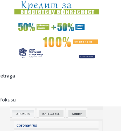
17:19:
Kumulativna prodaja BMW-a Serije 3 u Kini premašila 2
miliona je...
17:18:
Raketa pogodila tanker u Ormuskom moreuzu
17:13:
Svet srlja u novi rat?; Primirje pred potpunim krahom
17:12:
Dvejn Džonson se oglasio posle debakla „Moane“:
Kritičari j...
17:11:
TORES NA KORAK OD PARIZA: Ostali su samo detalji – zna
retraga
se i cif...
17:03:
Memorandum Srbije i Ukrajine o saradnji u oblasti
zdravlja život...
 fokusu
16:59:
Uprkos negodovanju ambasade Izraela: Kanje Vest
održao koncert u...
U FOKUSU
KATEGORIJE
ARHIVA
16:58:
Skokovi u Senu - sportski test pariske reke
Coronavirus