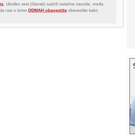
rs
. Ukoliko vest (članak) sadrži netačne navode, vređa
s da nas o tome
ODMAH obavestite
obavestite kako