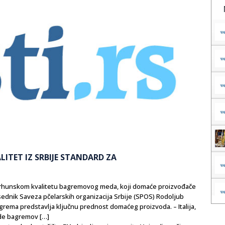
ITET IZ SRBIJE STANDARD ZA
vrhunskom kvalitetu bagremovog meda, koji domaće proizvođače
sednik Saveza pčelarskih organizacija Srbije (SPOS) Rodoljub
rema predstavlja ključnu prednost domaćeg proizvoda. – Italija,
ede bagremov […]