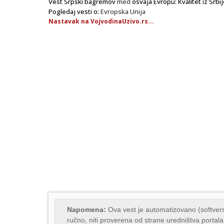
Vest Srpski bagremov
med
osvaja Evropu: Kvalitet iz Srbi
Pogledaj vesti o:
Evropska Unija
Nastavak na VojvodinaUzivo.rs...
Napomena:
Ova vest je automatizovano (softvers
ručno, niti proverena od strane uredništva portala