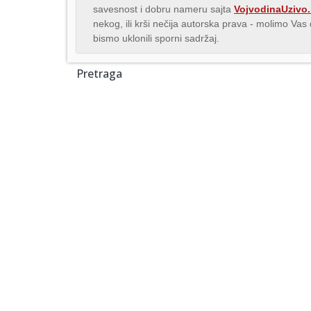
savesnost i dobru nameru sajta
VojvodinaUzivo.
nekog, ili krši nečija autorska prava - molimo Va
bismo uklonili sporni sadržaj.
Pretraga