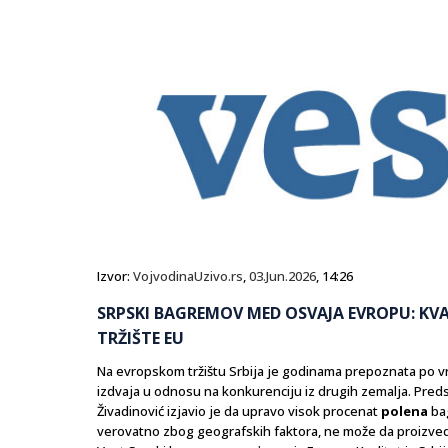
Izvor:
VojvodinaUzivo.rs
,
03.Jun.2026
, 14:26
SRPSKI BAGREMOV MED OSVAJA EVROPU: KVAL
TRŽIŠTE EU
Na evropskom tržištu Srbija je godinama prepoznata po 
izdvaja u odnosu na konkurenciju iz drugih zemalja. Pred
Živadinović izjavio je da upravo visok procenat
polena
bag
verovatno zbog geografskih faktora, ne može da proizv