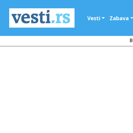
Vesti
Zabava
B