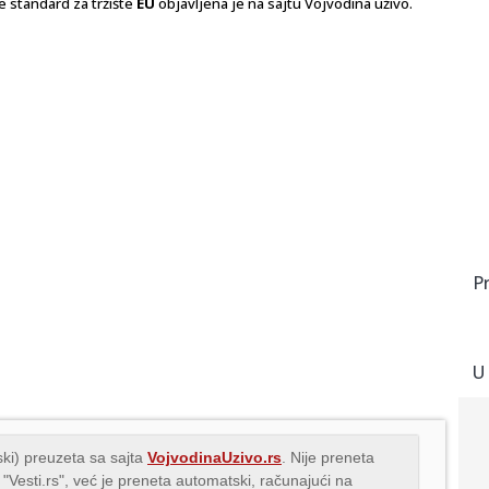
je standard za tržište
EU
objavljena je na sajtu Vojvodina uživo.
P
U
ki) preuzeta sa sajta
VojvodinaUzivo.rs
. Nije preneta
 "Vesti.rs", već je preneta automatski, računajući na