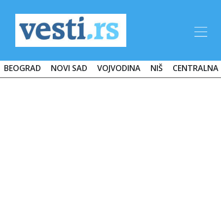
BEOGRAD
NOVI SAD
VOJVODINA
NIŠ
CENTRALNA 