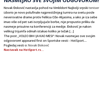
Novak Đoković nastavlja pohod na Vimbldon! Najbolji srpski
teniser
izborio je novo polufinale najprestižnijeg turnira na svetu posle
neverovatne drame protiv Feliksa Ože-Alijasima, a iako je iza sebe
imao više od pet sati iscrpljujuće borbe, nije propustio priliku da
nasmeje prisutne na konferenciji za medije. Đoković je nakon
velikog trijumfa odmah istakao koliko je težak […]
The post „VOLEO BIH I JA KAO MESI“: Novak nasmejao sve svojim
odgovorom! appeared first on Sportske vesti - HotSport....
Pogledaj vesti o:
Novak Đoković
Nastavak na HotSport.rs...