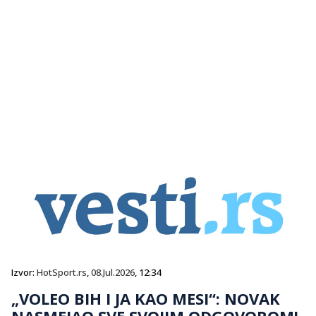
Izvor:
HotSport.rs
,
08.Jul.2026
, 12:34
„VOLEO BIH I JA KAO MESI“: NOVAK
NASMEJAO SVE SVOJIM ODGOVOROM!