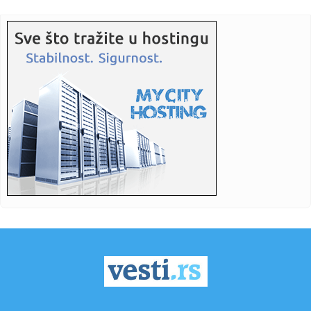
19:49:
Počinje testiranje cjevovoda prema Tunjicama: Moguć pad
pritisk...
19:46:
Airbnb nadmašio očekivanja, akcije skočile
19:45:
SAD su pomogle u kupovini srpske municije za Ukrajinu –
Hil
19:44:
Stižu Pazarci, ali se misli i na Hapoel: Stanković se nada
lepo...
19:43:
Pala jedna od najvećih mreža krijumčara na Mediteranu:
"Prebac...
19:41:
Ekspo 2027: Dodeljeni ugovori za mehanizaciju održavanja
Ekspo l...
19:40:
Ватрена стихија у Делиблатској ...
19:40:
Gde izaći u Beogradu? Ovo su najhot mesta za letnji
provod
19:38:
Barselona otkazala gostovanje u Maroku