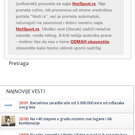
(softverski) preuzeta sa sajta
HotSport.rs
. Nije
preneta ručno, niti proverena od strane uredništva
portala "Vesti.rs", već je preneta automatski,
računajući na savesnost i dobru nameru sajta
HotSport.rs
. Ukoliko vest (članak) sadrži netačne
navode, vređa nekog, ili krši nečija autorska prava
- molimo Vas da nas o tome
ODMAH obavestite
obavestite kako bismo uklonili sporni sadržaj.
Pretraga
NAJNOVIJE VESTI
20:01:
Barselona zaradila više od 3.000.000 evra od odlazaka
ovog leta
20:00:
Na +40 stepeni u gradu nosimo ove lagane i šik
kombinacije
19:59:
EU ošto zapretila: Ukinite "zlatne pasoše" ili ostajete bez