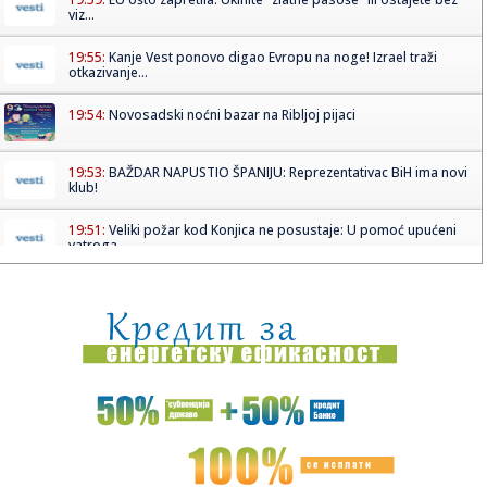
viz...
19:55:
Kanje Vest ponovo digao Evropu na noge! Izrael traži
otkazivanje...
19:54:
Novosadski noćni bazar na Ribljoj pijaci
19:53:
BAŽDAR NAPUSTIO ŠPANIJU: Reprezentativac BiH ima novi
klub!
19:51:
Veliki požar kod Konjica ne posustaje: U pomoć upućeni
vatroga...
19:51:
Preminuo Vilijam Orbit: Sarađivao sa Madonom, Britni Spirs
i bro...
19:51:
Samed Baždar novi fudbaler Sent Trudena
19:51:
Nisu obični pacovi: Ove životinje otkrivaju mine i pronalaze
ob...
19:51:
Madona i Kajli Minog konačno snimile duet: Poslušajte
"Love Sen...