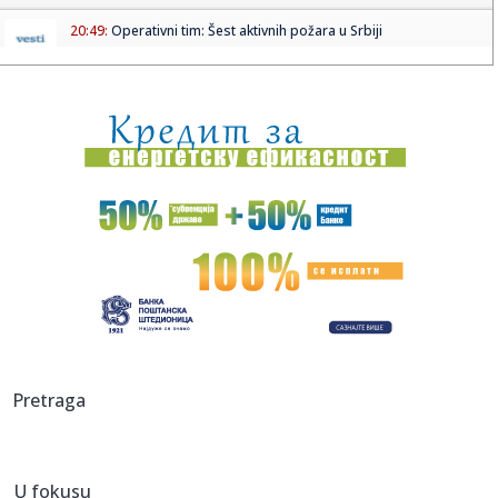
20:49:
Operativni tim: Šest aktivnih požara u Srbiji
20:47:
Terzić napušta Austriju – čeka ga povratnik u Seriju A
20:44:
Iran postavio uslove SAD za ponovno otvaranje Ormuskog
moreuza
20:39:
Cvijanović: Grad u znaku vjere, tradicije i zajedništva
20:37:
BLAGOJEVIĆ ODUZEO BODOVE FAVORITU: Akron zaključao
gol i prekin...
20:31:
Veliki posao Zvezde – stiže jedan od Realovih projekata
20:31:
Iran: "Vreme je"
Pretraga
20:31:
Motociklista poginuo u teškoj saobraćajnoj nezgodi
U fokusu