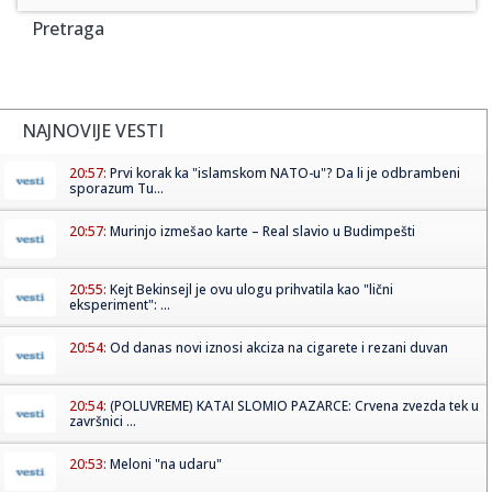
Pretraga
NAJNOVIJE VESTI
20:57:
Prvi korak ka "islamskom NATO-u"? Da li je odbrambeni
sporazum Tu...
20:57:
Murinjo izmešao karte – Real slavio u Budimpešti
20:55:
Kejt Bekinsejl je ovu ulogu prihvatila kao "lični
eksperiment": ...
20:54:
Od danas novi iznosi akciza na cigarete i rezani duvan
20:54:
(POLUVREME) KATAI SLOMIO PAZARCE: Crvena zvezda tek u
završnici ...
20:53:
Meloni "na udaru"