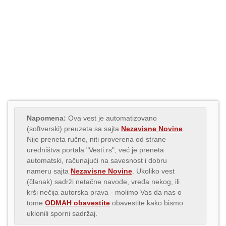
Napomena:
Ova vest je automatizovano
(softverski) preuzeta sa sajta
Nezavisne Novine
.
Nije preneta ručno, niti proverena od strane
uredništva portala "Vesti.rs", već je preneta
automatski, računajući na savesnost i dobru
nameru sajta
Nezavisne Novine
. Ukoliko vest
(članak) sadrži netačne navode, vređa nekog, ili
krši nečija autorska prava - molimo Vas da nas o
tome
ODMAH obavestite
obavestite kako bismo
uklonili sporni sadržaj.