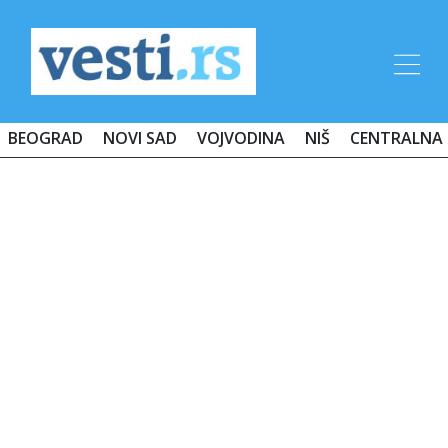
BEOGRAD
NOVI SAD
VOJVODINA
NIŠ
CENTRALNA 