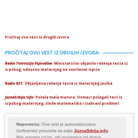
Pročitaj ovu vest iz drugih izvora
PROČITAJ OVU VEST IZ DRUGIH IZVORA:
Radio Televizija Vojvodine
: Ministarstvo objavilo rešenja testa iz
srpskog, odnosno maternjeg na završnom ispitu
Radio 021
: Objavljena rešenja testa iz maternjeg jezika
JuznaSrbija.info
: Počela mala matura: Osmaci polagali test iz
srpskog-maternjeg, slede matematika i izabrani predmet
Napomena:
Ova vest je automatizovano
(softverski) preuzeta sa sajta
JuznaSrbija.info
.
Nije preneta ručno, niti proverena od strane