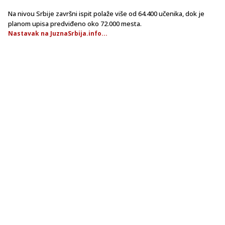
Na nivou Srbije završni ispit polaže više od 64.400 učenika, dok je
planom upisa predviđeno oko 72.000 mesta.
Nastavak na JuznaSrbija.info...