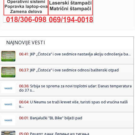
NAJNOVIJE VESTI
06:41:
JKP „Čistoća“ i ove sedmice nastavlja akciju odnošenja ba...
06:37:
JKP „Čistoća“ i ove sedmice odnosi baštenski otpad
06:36:
Srbija se sprema za novi toplotni udar: Danas temperatura
do 37 s...
06:04:
U Neumu se traži krevet više, turisti spas od vrućina našli
u...
06:01:
Banjalučki "BL Bike" bilježi pad
05:00:
Рецепт дана: Лепиње из тигања