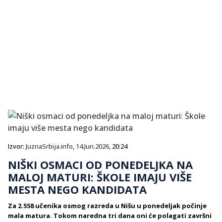
Izvor:
JuznaSrbija.info
,
14.Jun.2026
, 20:24
NIŠKI OSMACI OD PONEDELJKA NA
MALOJ MATURI: ŠKOLE IMAJU VIŠE
MESTA NEGO KANDIDATA
Za 2.558 učenika osmog razreda u Nišu u ponedeljak počinje
mala matura. Tokom naredna tri dana oni će polagati završni