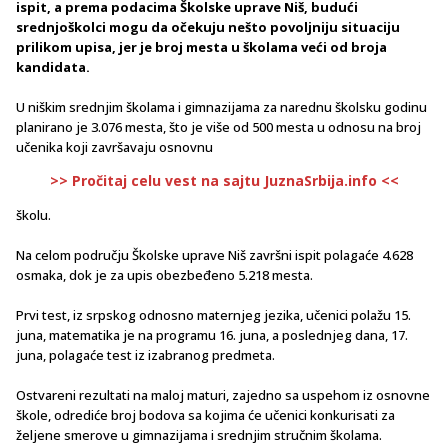
ispit, a prema podacima Školske uprave Niš, budući
srednjoškolci mogu da očekuju nešto povoljniju situaciju
prilikom upisa, jer je broj mesta u školama veći od broja
kandidata.
U niškim srednjim školama i gimnazijama za narednu školsku godinu
planirano je 3.076 mesta, što je više od 500 mesta u odnosu na broj
učenika koji završavaju osnovnu
>> Pročitaj celu vest na sajtu JuznaSrbija.info <<
školu.
Na celom području Školske uprave Niš završni ispit polagaće 4.628
osmaka, dok je za upis obezbeđeno 5.218 mesta.
Prvi test, iz srpskog odnosno maternjeg jezika, učenici polažu 15.
juna, matematika je na programu 16. juna, a poslednjeg dana, 17.
juna, polagaće test iz izabranog predmeta.
Ostvareni rezultati na maloj maturi, zajedno sa uspehom iz osnovne
škole, odrediće broj bodova sa kojima će učenici konkurisati za
željene smerove u gimnazijama i srednjim stručnim školama.