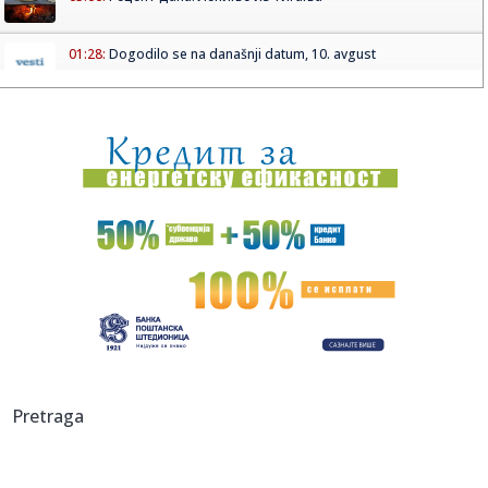
01:28:
Dogodilo se na današnji datum, 10. avgust
01:07:
VIDEO: Test Jetour T2
00:44:
Novi Srbin u Budućnosti! Stigla zamena za Tanaskovića!
00:31:
Alarm zbog virusa Zapadnog Nila! Više od 240 zaraženih,
SZO poz...
00:25:
Na prodaju Opel Senator B 3.0i CD koji je za više od 37
godina p...
00:01:
Na današnji dan, 10. avgust
00:01:
On će biti pomoćnik predsednika SAD u Beloj kući
Pretraga
23:58:
Petnaestogodišnjakinja osumnjičena za napad na devojku
(18): Pr...