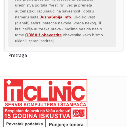
uredništva portala "Vesti.rs", već je preneta
automatski, računajući na savesnost i dobru
nameru sajta
JuznaSrbija.info
. Ukoliko vest
(članak) sadrži netačne navode, vređa nekog, ili
krši nečija autorska prava - molimo Vas da nas o
tome
ODMAH obavestite
obavestite kako bismo
uklonili sporni sadržaj.
Pretraga