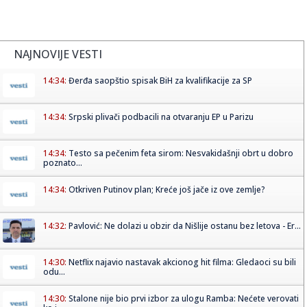
NAJNOVIJE VESTI
14:34:
Đerđa saopštio spisak BiH za kvalifikacije za SP
14:34:
Srpski plivači podbacili na otvaranju EP u Parizu
14:34:
Testo sa pečenim feta sirom: Nesvakidašnji obrt u dobro
poznato...
14:34:
Otkriven Putinov plan; Kreće još jače iz ove zemlje?
14:32:
Pavlović: Ne dolazi u obzir da Nišlije ostanu bez letova - Er...
14:30:
Netflix najavio nastavak akcionog hit filma: Gledaoci su bili
odu...
14:30:
Stalone nije bio prvi izbor za ulogu Ramba: Nećete verovati