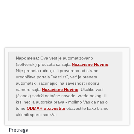
Napomena:
Ova vest je automatizovano
(softverski) preuzeta sa sajta
Nezavisne Novine
.
Nije preneta ručno, niti proverena od strane
uredništva portala "Vesti.rs", već je preneta
automatski, računajući na savesnost i dobru
nameru sajta
Nezavisne Novine
. Ukoliko vest
(članak) sadrži netačne navode, vređa nekog, ili
krši nečija autorska prava - molimo Vas da nas o
tome
ODMAH obavestite
obavestite kako bismo
uklonili sporni sadržaj.
Pretraga