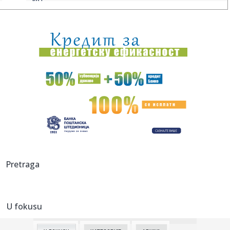
ko j...
14:30:
Novi Sad: Policija rasvetlila nekoliko teških krađa
14:27:
Uroš Nikolić stigao u Čukarički
14:27:
Najbolji kad je najteže – Sinančević u finalu EP!
14:25:
Uhapšena zbog krađe minđuše - strgnula je baki iz uha
14:25:
Svetska tražnja za zlatom raste – tržište vredno 380
milijar...
14:24:
KFOR uključuje kosovsku policiju u obezbeđivanje
Pretraga
manastira Viso...
14:23:
Eksplozija u bugarskom vojnom postrojenju, 300 radnika
evakuisano
U fokusu
14:20:
Čeka se Putinovo odobrenje; Čim kaže "da"...