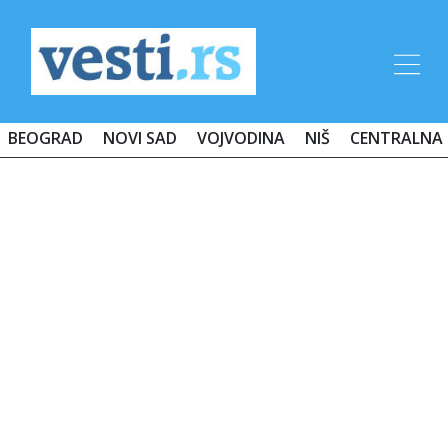
BEOGRAD
NOVI SAD
VOJVODINA
NIŠ
CENTRALNA 