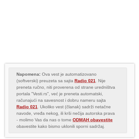
Napomena:
Ova vest je automatizovano
(softverski) preuzeta sa sajta
Radio 021
. Nije
preneta ručno, niti proverena od strane uredništva
portala "Vesti.rs", već je preneta automatski,
računajući na savesnost i dobru nameru sajta
Radio 021
. Ukoliko vest (članak) sadrži netačne
navode, vređa nekog, ili krši nečija autorska prava
- molimo Vas da nas o tome
ODMAH obavestite
obavestite kako bismo uklonili sporni sadržaj.