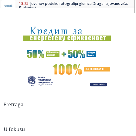
13:25:
Jovanov podelio fotografiju glumca Dragana Jovanovića:
Blokaderi...
13:23:
Detalji sudara putničkog i teretnog voza u Hrvatskoj:
Petoro te...
13:23:
Šaranov: "Pravimo razliku odnosom prema igračima"
VIDEO
13:22:
Đurić poručio: "Ozbiljna država razgovara sa svima";
"Nećemo...
13:22:
"Nikome dosad ovo nisam rekla!" Ani Radulović dečko
poklonio pe...
13:20:
Košarka je najvažnija i najskuplja
13:18:
"Ukrajina nije priznala tzv. Kosovo" Vučić: Srbija podržava
Pretraga
te...
13:17:
Srbija i Ukrajina podižu saradnju na viši nivo: Trgovinska
razm...
U fokusu
13:16:
Zelenski ponovio da Kijev ne priznaje lažnu državu: "Naš