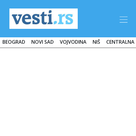
BEOGRAD
NOVI SAD
VOJVODINA
NIŠ
CENTRALNA 