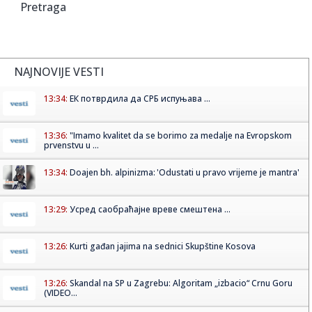
Pretraga
NAJNOVIJE VESTI
13:34:
ЕК потврдила да СРБ испуњава ...
13:36:
"Imamo kvalitet da se borimo za medalje na Evropskom
prvenstvu u ...
13:34:
Doajen bh. alpinizma: 'Odustati u pravo vrijeme je mantra'
13:29:
Усред саобраћајне вреве смештена ...
13:26:
Kurti gađan jajima na sednici Skupštine Kosova
13:26:
Skandal na SP u Zagrebu: Algoritam „izbacio“ Crnu Goru
(VIDEO...