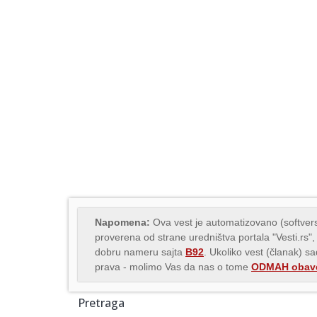
Napomena:
Ova vest je automatizovano (softvers
proverena od strane uredništva portala "Vesti.rs",
dobru nameru sajta
B92
. Ukoliko vest (članak) s
prava - molimo Vas da nas o tome
ODMAH obave
Pretraga