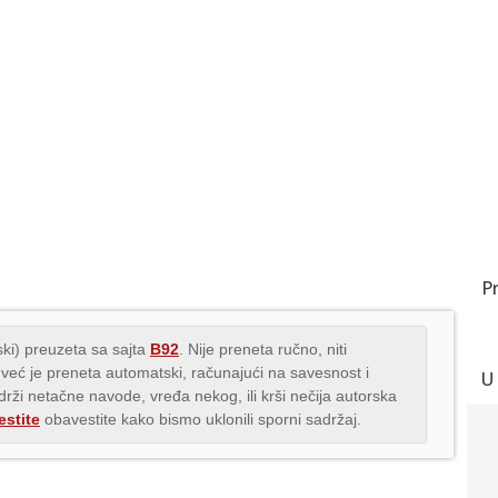
P
ki) preuzeta sa sajta
B92
. Nije preneta ručno, niti
 već je preneta automatski, računajući na savesnost i
U
adrži netačne navode, vređa nekog, ili krši nečija autorska
stite
obavestite kako bismo uklonili sporni sadržaj.