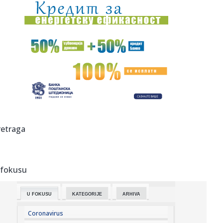
11:42:
Skinuli stranačku parolu “Srbija pobeđuje” sa zgrade
gradsk...
11:41:
Vučić obilazi radove na rekonstrukciji i prenameni Starog
žele...
11:37:
Đedović Handanović: Nizak vodostaj Dunava stvara
izazove, ali ...
11:36:
Čukljenik: Kada lokalna vlast ne čuje glas građana koji
pune b...
11:34:
Đedović Handanović: "Nizak vodostaj Dunava stvara
retraga
izazove"; Si...
11:33:
Vučević u Svilajncu o planovima za razvoj opštine i bolji
živ...
 fokusu
11:33:
Veštačka inteligencija dizajnirala potpuno nove viruse
U FOKUSU
KATEGORIJE
ARHIVA
11:32:
Još jedno NBA ime u Evroligi
Coronavirus