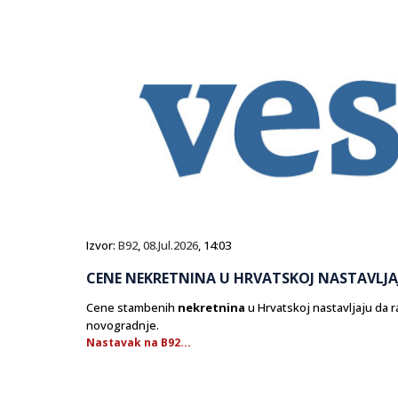
Izvor:
B92
,
08.Jul.2026
, 14:03
CENE NEKRETNINA U HRVATSKOJ NASTAVLJA
Cene stambenih
nekretnina
u Hrvatskoj nastavljaju da 
novogradnje.
Nastavak na B92...