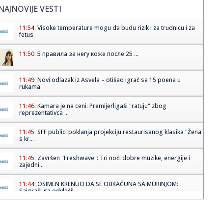
NAJNOVIJE VESTI
11:54:
Visoke temperature mogu da budu rizik i za trudnicu i za
fetus
11:50:
5 правила за негу коже после 25 ...
11:49:
Novi odlazak iz Asvela – otišao igrač sa 15 poena u
rukama
11:46:
Kamara je na ceni: Premijerligaši "ratuju" zbog
reprezentativca ...
11:45:
SFF publici poklanja projekciju restaurisanog klasika "Žena
s kr...
11:45:
Završen "Freshwave": Tri noći dobre muzike, energije i
zajedni...
11:44:
OSIMEN KRENUO DA SE OBRAČUNA SA MURINJOM:
Saigrači ga odvlačil...
11:43:
Nekada su siromašni plaćali da bi spavali na tvrdoj klupi
naslo...