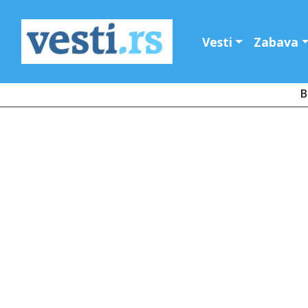
Vesti
Zabava
B