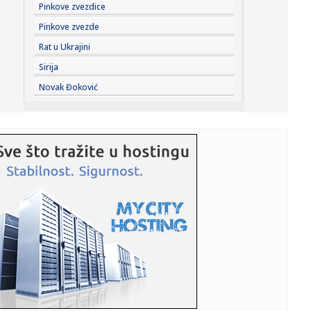
11:32:
Zbog nepoverenja u policiju i tužilaštvo, novinari sve
Pinkove zvezdice
manje pr...
Pinkove zvezde
11:32:
Vučević u Svilajncu: „Čuvajući svoju istoriju i ulažući u...
Rat u Ukrajini
Sirija
11:31:
MOTOGP: MARTIN I APRILIJA POKORILI SILVERSTON Sve je
Novak Đoković
spremno za n...
11:27:
Bleki dobija saigrača iz Monaka
11:23:
VIDEO: Hiljade kvadratnih kilometara šuma u Ukrajini
prekrivene ...
11:21:
O ovom srpskom spektaklu priča planeta: Dejan Petrović
zapalio ...
11:18:
Bruceloza goveda kod Bujanovca
11:17:
Priština u političkom haosu: Kurti traži dogovor, opozicija
ga...
11:13:
Srbija dobija novu gasnu rutu: Stručnjaci otkrivaju detalj
koji ...