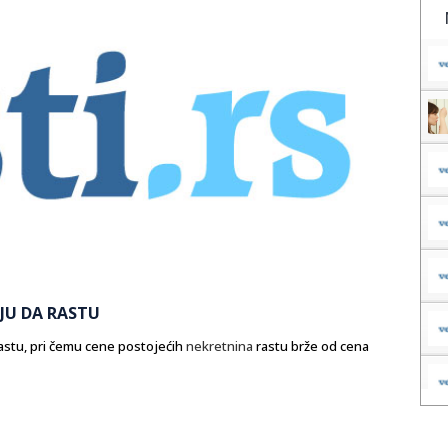
JU DA RASTU
rastu, pri čemu cene postojećih
nekretnina
rastu brže od cena