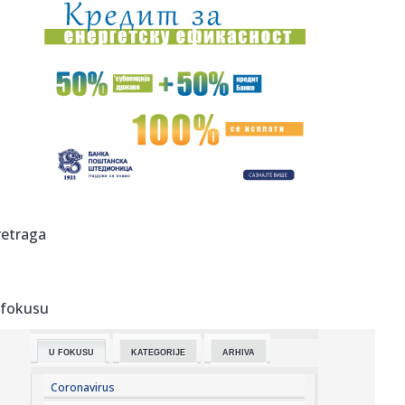
10:33:
Planuli turistički vaučeri: Podeljeno svih 30.000, evo gde
penz...
10:32:
Napad u srcu Rusije: Obustavljen saobraćaj; Gore
rafinerije VIDE...
10:32:
Najavljeni "okršaj" u Bogatiću izostao: SNS aktivisti se
okupil...
10:30:
Pepper Keenan se priseća audicije za Metalicu iz
devedesetih
10:30:
Partizan uputio novu molbu navijačima
retraga
10:29:
Nova provokacija iz Zagreba: Milanović: Oluja je bila
pobedničk...
 fokusu
10:29:
Ružić: I u vrhu SPS-a alarmantan manjak samopoštovanja
U FOKUSU
KATEGORIJE
ARHIVA
10:29:
Starčevica dobija prvu senzornu baštu u Republici Srpskoj
Coronavirus