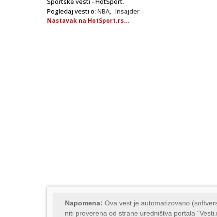
Sportske vesti - HotSport.
Pogledaj vesti o:
NBA
,
Insajder
Nastavak na HotSport.rs...
Napomena:
Ova vest je automatizovano (softvers
niti proverena od strane uredništva portala "Vesti