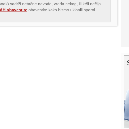
lanak) sadrži netačne navode, vređa nekog, ili krši nečija
H obavestite
obavestite kako bismo uklonili sporni