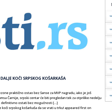
I DALJE KOČI SRPSKOG KOŠARKAŠA
 sezone praktično ostao bez šanse za MVP nagradu, iako je još
msa Čarnije, srpski centar će biti pregledan tek za otprilike nedelju
e definitivno ostati bez mogućnosti […]
oči srpskog košarkaša da se vrati u trku! appeared first on