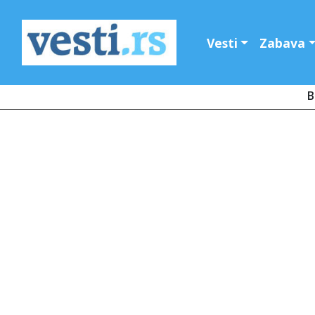
Vesti
Zabava
B