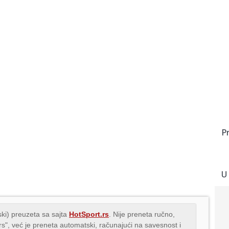
P
U
ki) preuzeta sa sajta
HotSport.rs
. Nije preneta ručno,
.rs", već je preneta automatski, računajući na savesnost i