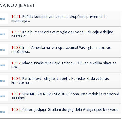
NAJNOVIJE VESTI
10:41:
Počela konstititivna sednica skupštine privremenih
institucija ...
10:39:
Koje bi mere država mogla da uvede u slučaju ozbiljne
nestašic...
10:38:
Iran i Amerika na ivici sporazuma! Vašington napravio
neočekiva...
10:37:
Mladoustaše Mile Pajić u transu: "Oluja" je velika slava za
Hrv...
10:36:
Partizanovci, stigao je apel iz Humske: Kada večeras
krenete na ...
10:34:
SPREMNI ZA NOVU SEZONU: Zona „Istok“ dobila raspored
za takmi...
10:34:
Čitaoci javljaju: Građani donjeg dela Vranja opet bez vode
10:34:
Zašto piće iz staklene flaše ima bolji ukus i šta nauka
kaže...