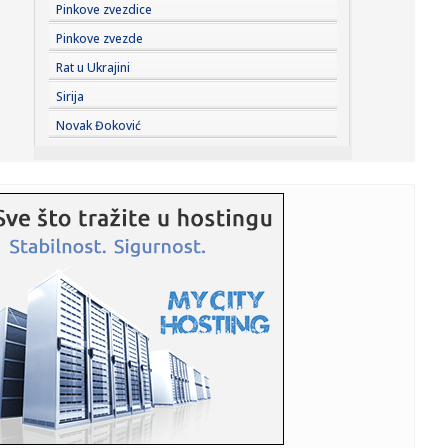
10:29:
Dio Banjaluke bez struje, presječen podzemni kabl
Pinkove zvezdice
Pinkove zvezde
10:27:
Glavobolja Barselone: Šengelija plaća da ode u Dubai
Rat u Ukrajini
Sirija
10:25:
10 „бакиних хобија” који умирују ...
Novak Đoković
10:22:
Улица на Детелинари без воде до 15 ...
10:22:
Građani sve više pitaju AI umesto službenika: Asistent na
eUpr...
10:21:
Istoričar Hrvoje Klasić veliča "Oluju" i podržava blokadere;
...
10:20:
Iznenađenje za iznenađenjem: Ispali i Medvedev i Zverev i
to od...
10:19:
Suša desetkovala šećernu repu: Nemačkoj preti najslabiji
rod ...
10:18:
VIDEO: Uzbekistan lansirao svoj prvi satelit