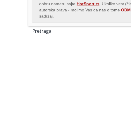
dobru nameru sajta
HotSport.rs
. Ukoliko vest (č
autorska prava - molimo Vas da nas o tome
ODMA
sadržaj.
Pretraga