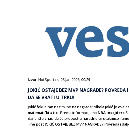
Izvor:
HotSport.rs
,
28.Jan.2026
, 00:29
JOKIĆ OSTAJE BEZ MVP NAGRADE? POVREDA 
DA SE VRATI U TRKU!
Jokić fokusiran na tim, ne na nagrade! Nikola Jokić je ove
matematički u trci. Prema informacijama
NBA
insajdera
Ša
dana, što znači da će propustiti naredne tri utakmice i tim
The post JOKIĆ OSTAJE BEZ MVP NAGRADE? Povreda i dalje k