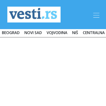
BEOGRAD
NOVI SAD
VOJVODINA
NIŠ
CENTRALNA 