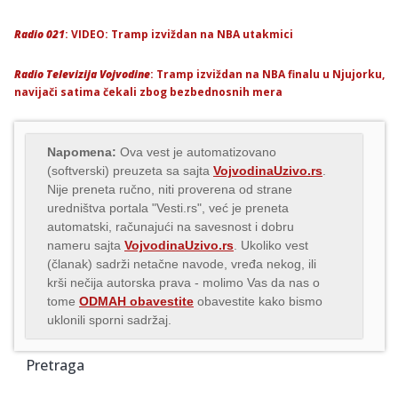
Radio 021
: VIDEO: Tramp izviždan na NBA utakmici
Radio Televizija Vojvodine
: Tramp izviždan na NBA finalu u Njujorku,
navijači satima čekali zbog bezbednosnih mera
Napomena:
Ova vest je automatizovano
(softverski) preuzeta sa sajta
VojvodinaUzivo.rs
.
Nije preneta ručno, niti proverena od strane
uredništva portala "Vesti.rs", već je preneta
automatski, računajući na savesnost i dobru
nameru sajta
VojvodinaUzivo.rs
. Ukoliko vest
(članak) sadrži netačne navode, vređa nekog, ili
krši nečija autorska prava - molimo Vas da nas o
tome
ODMAH obavestite
obavestite kako bismo
uklonili sporni sadržaj.
Pretraga