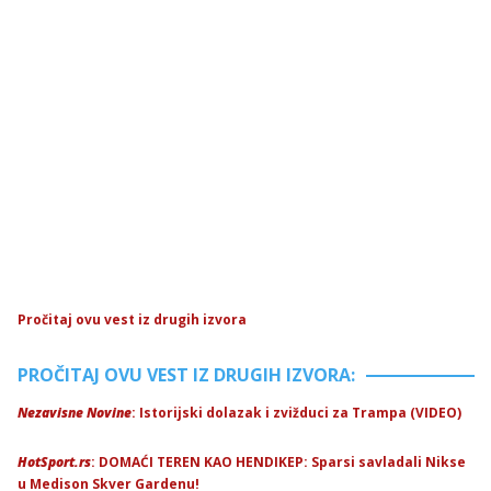
Pročitaj ovu vest iz drugih izvora
PROČITAJ OVU VEST IZ DRUGIH IZVORA:
Nezavisne Novine
: Istorijski dolazak i zvižduci za Trampa (VIDEO)
HotSport.rs
: DOMAĆI TEREN KAO HENDIKEP: Sparsi savladali Nikse
u Medison Skver Gardenu!