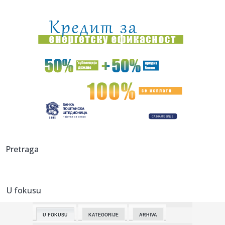
19:43:
Više od 30 dojava o požaru na Divčibarama: Vatre ipak nije
bil...
19:35:
Vučić: "Zbog toga ćemo biti vojna sila"
19:32:
Najboji stranci u istoriji NBA: Jokić iza Dirka i Janisa – Bod...
19:27:
"Znam koliko je teško voditi državu!" Vučić poslao jasnu
poru...
19:25:
J.D. Power ocenjivao i kineske marke
19:25:
Tokom jula udomljeno 14 pasa, a od početka godine 162
Pretraga
19:22:
Jovana Jeremić brutalno o veridbi "kralja hleba": Vreme
svođenj...
U fokusu
19:17:
EXPO karavan posetio Rumu: Predstavljeni kulturni,
istorijski i s...
U FOKUSU
KATEGORIJE
ARHIVA
19:15:
Loš početak za Tadićev NEC: Primili gol u prvom minutu, a