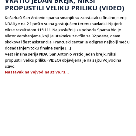
PROPUSTILI VELIKU PRILIKU (VIDEO)
Košarkaši San Antonio sparsa smanjili su zaostatak u finalnoj seriji
NBA
lige na 2:1 pošto su na gostujućem terenu savladali
Njujork
nikse rezultatom 115:111. Najzaslužniji za pobedu Sparsa bio je
Viktor Vembanjama, koji je utakmicu završio sa 32 poena, osam
skokova i šest asistencija. Francuski centar je odigrao najbolji meč u
dosadašnjem toku finalne serije […]
Vest Finalna serija
NBA
: San Antonio vratio jedan brejk, Niksi
propustili veliku priliku (VIDEO) objavljena je na sajtu Vojvodina
uživo.
Nastavak na VojvodinaUzivo.rs...