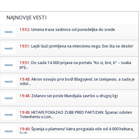
NAJNOVIJE VESTI
19:52:
Izmena trase sedmice od ponedeljka do srede
19:51:
Lejdi Guči primljena na intenzivnu negu: Evo šta se desilo!
19:51:
Do sada 14.000 prijava na portalu "Ko si, bre, ti" – svaka
prij...
19:48:
Akron osvojio prvi bod! Blagojević se izvinjavao, a sada je
odol...
19:48:
Zidanov sin posle Mundijala završio u drugoj ligi
19:48:
HETAFE POKAZAO ZUBE PRED PARTIZAN: Španac odoleo
Totenhemu u Lon...
19:46:
Španija u plamenu! Vatra progutala više od 4.000 hektara,
ljudi...