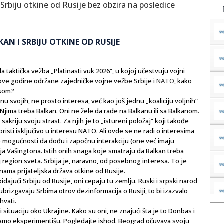
AN I SRBIJU OTKINE OD RUSIJE
a taktička vežba „Platinasti vuk 2026“, u kojoj učestvuju vojni
 ove godine održane zajedničke vojne vežbe Srbije i
NATO
, kako
ansom?
svojih, ne prosto interesa, već kao još jednu „koaliciju voljnih“
. Njima treba Balkan. Oni ne žele da rade na Balkanu ili sa Balkanom.
kriju svoju strast. Za njih je to „istureni položaj“ koji takođe
oristi isključivo u interesu NATO. Ali ovde se ne radi o interesima
ve mogućnosti da dođu i započnu interakciju (one već imaju
ja Vašingtona. Istih onih snaga koje smatraju da Balkan treba
aj region sveta. Srbija je, naravno, od posebnog interesa. To je
 nama prijateljska država otkine od Rusije.
tkidajući Srbiju od Rusije, oni cepaju tu zemlju. Ruski i srpski narod
ubrizgavaju Srbima otrov dezinformacija o Rusiji, to bi izazvalo
hvati.
situaciju oko Ukrajine. Kako su oni, ne znajući šta je to Donbas i
a tamo eksperimentišu. Pogledajte ishod. Beograd očuvava svoju