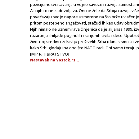
poziciju nesvrstavanja u vojne saveze i razvija samostalnu
Ali njih to ne zadovoljava. Oni ne žele da Srbija razvija v
povećavaju svoje napore usmerene na što brže uvlačenje Srb
pritom postepeno angažovati, stežući ih kao udav obručim
Njih nimalo ne uznemirava činjenica da je alijansa 1999. izv
razaranja i hiljade poginulih i ranjenih civila i dece. Upo
životnoj sredini i zdravlju preživelih Srba (danas smo to ve
kako Srbi gledaju na ono što NATO radi. Oni samo teraju 
[MIP RF] [BRATSTVO]
Nastavak na Vostok.rs...