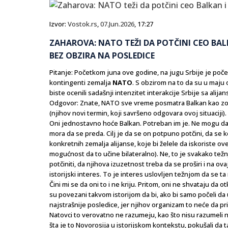
Izvor:
Vostok.rs
,
07.Jun.2026
, 17:27
ZAHAROVA: NATO TEŽI DA POTČINI CEO BALK
BEZ OBZIRA NA POSLEDICE
Pitanje: Početkom juna ove godine, na jugu Srbije je počel
kontingenti zemalja
NATO
. S obzirom na to da su u maju
biste ocenili sadašnji intenzitet interakcije Srbije sa alij
Odgovor: Znate, NATO sve vreme posmatra Balkan kao zonu 
(njihov novi termin, koji savršeno odgovara ovoj situaciji)
Oni jednostavno hoće Balkan. Potreban im je. Ne mogu da sa
mora da se preda. Cilj je da se on potpuno potčini, da se k
konkretnih zemalja alijanse, koje bi želele da iskoriste o
mogućnost da to učine bilateralno). Ne, to je svakako težn
potčiniti, da njihova izuzetnost treba da se proširi i na ov
istorijski interes. To je interes uslovljen težnjom da se ta
Čini mi se da oni to i ne kriju. Pritom, oni ne shvataju da o
su povezani takvom istorijom da bi, ako bi samo počeli da 
najstrašnije posledice, jer njihov organizam to neće da pri
Natovci to verovatno ne razumeju, kao što nisu razumeli ni 
šta je to Novorosija u istorijskom kontekstu, pokušali d