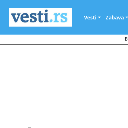
Vesti
Zabava
B