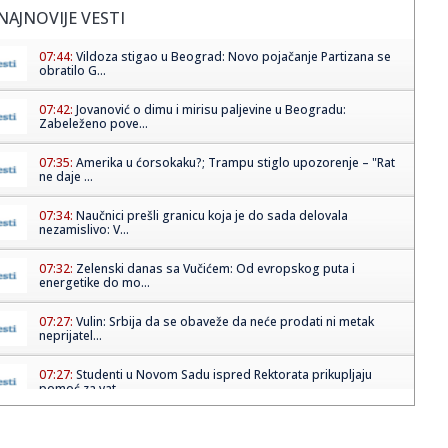
NAJNOVIJE VESTI
07:44:
Vildoza stigao u Beograd: Novo pojačanje Partizana se
obratilo G...
07:42:
Jovanović o dimu i mirisu paljevine u Beogradu:
Zabeleženo pove...
07:35:
Amerika u ćorsokaku?; Trampu stiglo upozorenje – "Rat
ne daje ...
07:34:
Naučnici prešli granicu koja je do sada delovala
nezamislivo: V...
07:32:
Zelenski danas sa Vučićem: Od evropskog puta i
energetike do mo...
07:27:
Vulin: Srbija da se obaveže da neće prodati ni metak
neprijatel...
07:27:
Studenti u Novom Sadu ispred Rektorata prikupljaju
pomoć za vat...
07:26:
Burnu noć u Beogradu obeležila tri udesa: Četvoro lakše
povre...