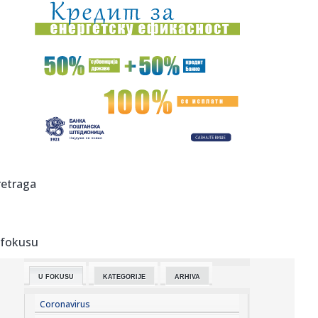
07:24:
Pokvarila se klima u iznajmljenom stanu: Ko plaća
majstora, a ka...
07:22:
Vrućina ne popušta: Srbija sledeće nedelje na udaru
temperatur...
07:22:
Cirkus se nastavlja: UEFA isplatila bivšu ljubavnicu Đanija
Inf...
07:15:
Policija prijavila učenike iz Mrkonjić Grada Tužilaštvu u
Ban...
07:15:
Već počelo bildovanje nacionalnih mišića pred izbore
retraga
2026.
07:13:
Kolumbija dobila novog predsednika: Inauguracija uz
11.000 vojnik...
 fokusu
07:12:
Požar uništio prostorije i dokumentaciju ekološkog
udruženja ...
U FOKUSU
KATEGORIJE
ARHIVA
07:09:
Susret Vučića i Zelenskog: Ovo je program posete, evo
šta će ...
Coronavirus