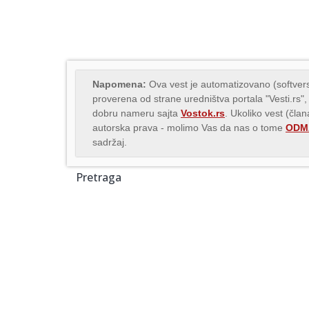
Napomena:
Ova vest je automatizovano (softvers
proverena od strane uredništva portala "Vesti.rs",
dobru nameru sajta
Vostok.rs
. Ukoliko vest (čla
autorska prava - molimo Vas da nas o tome
ODMA
sadržaj.
Pretraga