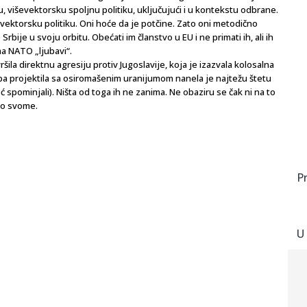
, viševektorsku spoljnu politiku, uključujući i u kontekstu odbrane.
iševektorsku politiku. Oni hoće da je potčine. Zato oni metodično
ije u svoju orbitu. Obećati im članstvo u EU i ne primati ih, ali ih
a NATO „ljubavi“.
ršila direktnu agresiju protiv Jugoslavije, koja je izazvala kolosalna
treba projektila sa osiromašenim uranijumom nanela je najtežu štetu
ć spominjali). Ništa od toga ih ne zanima. Ne obaziru se čak ni na to
po svome.
P
U