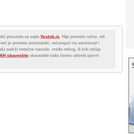
ki) preuzeta sa sajta
Vostok.rs
. Nije preneta ručno, niti
 već je preneta automatski, računajući na savesnost i
nak) sadrži netačne navode, vređa nekog, ili krši nečija
H obavestite
obavestite kako bismo uklonili sporni