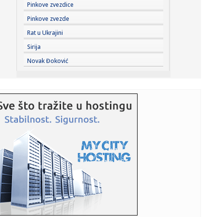
07:05:
Други августовски викенд стиже у ...
Pinkove zvezdice
Pinkove zvezde
07:06:
Nizak vodostaj Dunava kod Budimpešte otkrio ostatke
Rat u Ukrajini
nemačkih vo...
Sirija
07:02:
Audi je u poslednjem trenutku odustao od kontroverznih
Novak Đoković
ručki na ...
07:00:
Barselona otkazala meč, dobro se zna zbog čega (FOTO)
07:00:
Američko-iranski rat i “slabosti” nosača aviona
06:50:
BROJ PO BROJ: Samo polako
06:37:
Vreli dani tek stižu: Danas do 36 stepeni, a naredne
nedelje pak...
05:53:
Letnji program Grada Pančeva na Platou Kulturnog centra
Pančeva
05:05:
Рецепт дана: Права летња торта