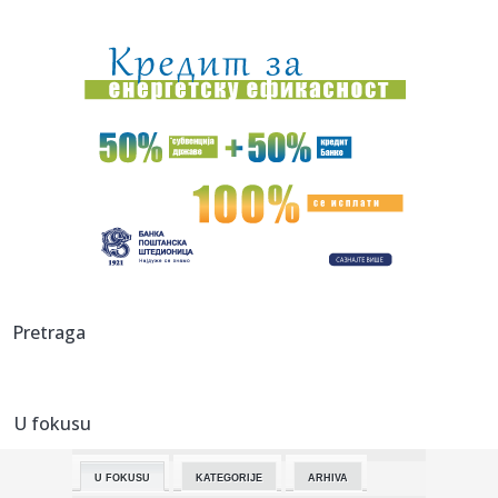
23:48:
Otišao iz Arsenala pre nego što su podigli trofej – vratio
se...
23:47:
Srpkinje pronašle novčanik u Čanju, pa uradile nešto što je
...
23:46:
Detalji drame na nemačkom aerodromu: Vozač nogom
izbacio dron s...
23:42:
Kraj za Aleksandru i Anu: Eliminisane već na startu
23:35:
"Nema lakih utakmica, ali mi smo Vojvodina"
23:33:
Ribakina sigurna u Torontu
Pretraga
23:32:
Brenin potez posle pada razbesneo javnost: Devojka joj
pružila r...
U fokusu
23:29:
Američki Senat usvojio zakon o sankcijama Rusiji usmjeren
na ene...
U FOKUSU
KATEGORIJE
ARHIVA
23:27:
Hitno se oglasili Rusi: "Provokacija!"