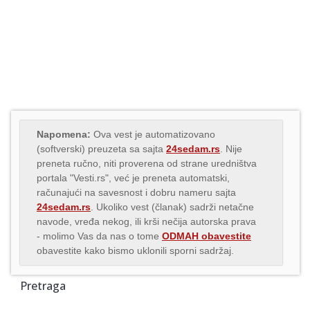
Napomena:
Ova vest je automatizovano
(softverski) preuzeta sa sajta
24sedam.rs
. Nije
preneta ručno, niti proverena od strane uredništva
portala "Vesti.rs", već je preneta automatski,
računajući na savesnost i dobru nameru sajta
24sedam.rs
. Ukoliko vest (članak) sadrži netačne
navode, vređa nekog, ili krši nečija autorska prava
- molimo Vas da nas o tome
ODMAH obavestite
obavestite kako bismo uklonili sporni sadržaj.
Pretraga