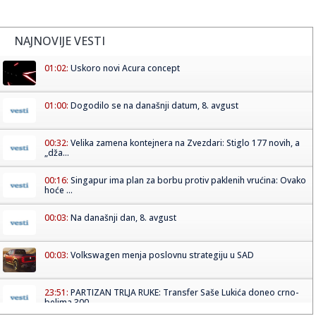
NAJNOVIJE VESTI
01:02:
Uskoro novi Acura concept
01:00:
Dogodilo se na današnji datum, 8. avgust
00:32:
Velika zamena kontejnera na Zvezdari: Stiglo 177 novih, a
„dža...
00:16:
Singapur ima plan za borbu protiv paklenih vrućina: Ovako
hoće ...
00:03:
Na današnji dan, 8. avgust
00:03:
Volkswagen menja poslovnu strategiju u SAD
23:51:
PARTIZAN TRLJA RUKE: Transfer Saše Lukića doneo crno-
belima 300...