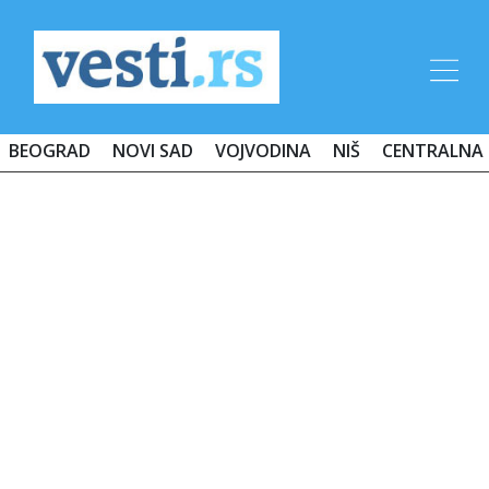
BEOGRAD
NOVI SAD
VOJVODINA
NIŠ
CENTRALNA 