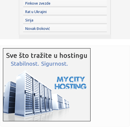
Pinkove zvezde
13:46:
"Ostavljeni sin Asmina Durdžića" u stvari je poznati
Rat u Ukrajini
tiktoker? ...
Sirija
13:45:
Zenit stiže u Beograd i testira Partizan
Novak Đoković
13:43:
Nizak nivo Dunava otkrio most rimskog cara Konstantina I
u Bugars...
13:39:
Vučić otkrio koliko ljudi je već na platformi "Ko si, bre, ti?...
13:34:
U Sloveniji od utorka jeftinije gorivo
13:34:
VELIKA PROMENA U SRPSKOM RUKOMETU: Savez dobio
novo ime i grb, ev...
13:33:
Žive legende NFL: Bris, Fidžerald, Kikli, Vinatrijer i Kreg u K...
13:33:
Vučić: U slučaju da blokaderi pobede Srbiju bi čekao haos i
n...