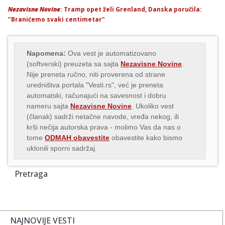
Nezavisne Novine
: Tramp opet želi Grenland, Danska poručila:
"Branićemo svaki centimetar"
Napomena:
Ova vest je automatizovano
(softverski) preuzeta sa sajta
Nezavisne Novine
.
Nije preneta ručno, niti proverena od strane
uredništva portala "Vesti.rs", već je preneta
automatski, računajući na savesnost i dobru
nameru sajta
Nezavisne Novine
. Ukoliko vest
(članak) sadrži netačne navode, vređa nekog, ili
krši nečija autorska prava - molimo Vas da nas o
tome
ODMAH obavestite
obavestite kako bismo
uklonili sporni sadržaj.
Pretraga
NAJNOVIJE VESTI