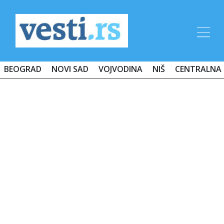
BEOGRAD
NOVI SAD
VOJVODINA
NIŠ
CENTRALNA 