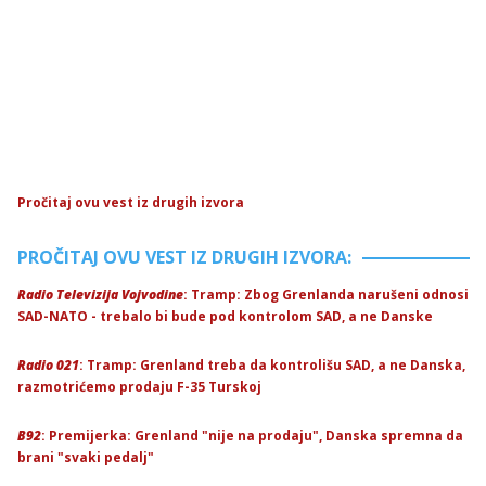
Pročitaj ovu vest iz drugih izvora
PROČITAJ OVU VEST IZ DRUGIH IZVORA:
Radio Televizija Vojvodine
: Tramp: Zbog Grenlanda narušeni odnosi
SAD-NATO - trebalo bi bude pod kontrolom SAD, a ne Danske
Radio 021
: Tramp: Grenland treba da kontrolišu SAD, a ne Danska,
razmotrićemo prodaju F-35 Turskoj
B92
: Premijerka: Grenland "nije na prodaju", Danska spremna da
brani "svaki pedalj"