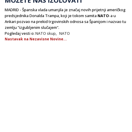
​MADRID - Španska vlada umanjila je značaj novih prijetnji američkog
predsjednika Donalda Trampa, koji je tokom samita
NATO
-a u
Ankari pozvao na prekid trgovinskih odnosa sa Španijom i nazvao tu
zemlju "izgubljenim slučajem".
Pogledaj vesti o:
NATO skup
,
NATO
Nastavak na Nezavisne Novine...