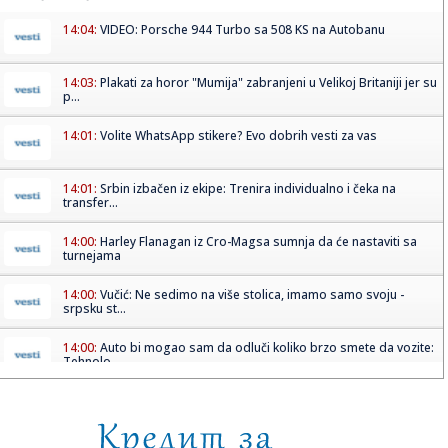
14:04:
VIDEO: Porsche 944 Turbo sa 508 KS na Autobanu
14:03:
Plakati za horor "Mumija" zabranjeni u Velikoj Britaniji jer su
p...
14:01:
Volite WhatsApp stikere? Evo dobrih vesti za vas
14:01:
Srbin izbačen iz ekipe: Trenira individualno i čeka na
transfer...
14:00:
Harley Flanagan iz Cro-Magsa sumnja da će nastaviti sa
turnejama
14:00:
Vučić: Ne sedimo na više stolica, imamo samo svoju -
srpsku st...
14:00:
Auto bi mogao sam da odluči koliko brzo smete da vozite:
Tehnolo...
14:00:
Ova porodična pekara u Sopotu je novo mesto na našoj
must visit...