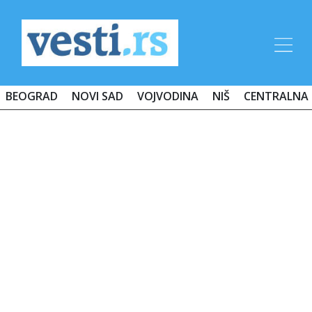
BEOGRAD
NOVI SAD
VOJVODINA
NIŠ
CENTRALNA 