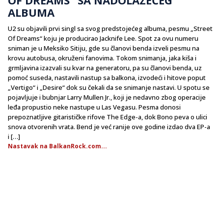
ALBUMA
U2 su objavili prvi singl sa svog predstojećeg albuma, pesmu „Street
Of Dreams“ koju je producirao Jacknife Lee. Spot za ovu numeru
sniman je u Meksiko Sitiju, gde su članovi benda izveli pesmu na
krovu autobusa, okruženi fanovima. Tokom snimanja, jaka kiša i
grmljavina izazvali su kvar na generatoru, pa su članovi benda, uz
pomoć suseda, nastavili nastup sa balkona, izvodeći i hitove poput
„Vertigo“ i „Desire“ dok su čekali da se snimanje nastavi. U spotu se
pojavljuje i bubnjar Larry Mullen Jr., koji je nedavno zbog operacije
leđa propustio neke nastupe u Las Vegasu. Pesma donosi
prepoznatljive gitarističke rifove The Edge-a, dok Bono peva o ulici
snova otvorenih vrata. Bend je već ranije ove godine izdao dva EP-a
i […]
Nastavak na BalkanRock.com...