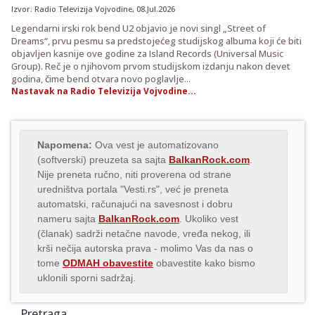
Izvor:
Radio Televizija Vojvodine
, 08.Jul.2026
Legendarni irski rok bend U2 objavio je novi singl „Street of
Dreams“, prvu pesmu sa predstojećeg studijskog albuma koji će biti
objavljen kasnije ove godine za Island Records (Universal Music
Group). Reč je o njihovom prvom studijskom izdanju nakon devet
godina, čime bend otvara novo poglavlje...
Nastavak na Radio Televizija Vojvodine...
Napomena:
Ova vest je automatizovano
(softverski) preuzeta sa sajta
BalkanRock.com
.
Nije preneta ručno, niti proverena od strane
uredništva portala "Vesti.rs", već je preneta
automatski, računajući na savesnost i dobru
nameru sajta
BalkanRock.com
. Ukoliko vest
(članak) sadrži netačne navode, vređa nekog, ili
krši nečija autorska prava - molimo Vas da nas o
tome
ODMAH obavestite
obavestite kako bismo
uklonili sporni sadržaj.
Pretraga