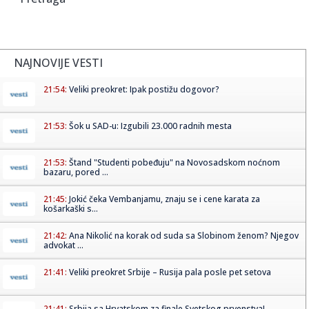
NAJNOVIJE VESTI
21:54:
Veliki preokret: Ipak postižu dogovor?
21:53:
Šok u SAD-u: Izgubili 23.000 radnih mesta
21:53:
Štand "Studenti pobeđuju" na Novosadskom noćnom
bazaru, pored ...
21:45:
Jokić čeka Vembanjamu, znaju se i cene karata za
košarkaški s...
21:42:
Ana Nikolić na korak od suda sa Slobinom ženom? Njegov
advokat ...
21:41:
Veliki preokret Srbije – Rusija pala posle pet setova
21:41:
Srbija sa Hrvatskom za finale Svetskog prvenstva!