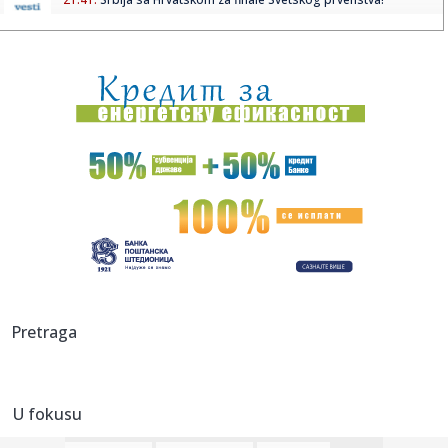
21:36:
NOVI PAZAR BEZ STRAHA NA MARAKANI: Pandurović ističe
– „Cil...
21:34:
Ferrari testira novu verziju modela Purosangue
21:34:
Knežević: "Prva odluka koju ću doneti kao premijer biće
otpri...
21:32:
MUP apelovao na posetioce Sabora trubača u Guči: Ne
vozite pija...
21:31:
Litvanija srušila Srbiju na startu Evrobasketa – dominirao
Ša...
21:31:
Da li je ovo najbizarniji film godine?; "Pljušte" reakcije na
Pretraga
dr...
21:29:
Protest povodom pozivanja Zelenskog u zvaničnu posetu
Srbiji
U fokusu
21:27:
Studenti u Pančevu prikupljaju pomoć za vatrogasce i
dobrovoljc...