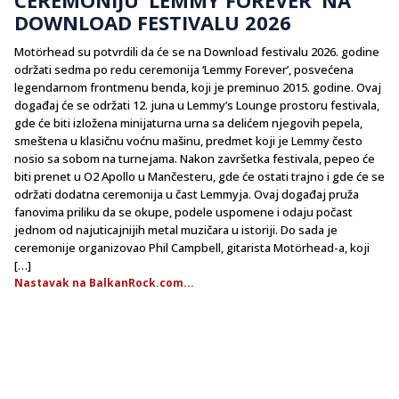
DOWNLOAD FESTIVALU 2026
Motörhead su potvrdili da će se na Download festivalu 2026. godine
održati sedma po redu ceremonija ‘Lemmy Forever’, posvećena
legendarnom frontmenu benda, koji je preminuo 2015. godine. Ovaj
događaj će se održati 12. juna u Lemmy’s Lounge prostoru festivala,
gde će biti izložena minijaturna urna sa delićem njegovih pepela,
smeštena u klasičnu voćnu mašinu, predmet koji je Lemmy često
nosio sa sobom na turnejama. Nakon završetka festivala, pepeo će
biti prenet u O2 Apollo u Mančesteru, gde će ostati trajno i gde će se
održati dodatna ceremonija u čast Lemmyja. Ovaj događaj pruža
fanovima priliku da se okupe, podele uspomene i odaju počast
jednom od najuticajnijih metal muzičara u istoriji. Do sada je
ceremonije organizovao Phil Campbell, gitarista Motörhead-a, koji
[…]
Nastavak na BalkanRock.com...