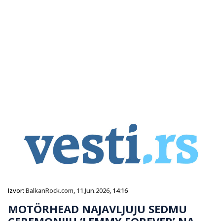
Izvor:
BalkanRock.com
,
11.Jun.2026
, 14:16
MOTÖRHEAD NAJAVLJUJU SEDMU
CEREMONIJU ‘LEMMY FOREVER’ NA