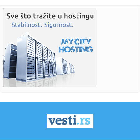
23:24:
Ako ste planirali da kupite polovan automobil u Nemačkoj,
pogled...
23:22:
KAKVA PORUKA PRED NASTAVAK SEZONE: Srbija nadigrala
Rusiju posle ...
23:21:
Nestao nakit vrijedan 10.000 evra: Snimak otkrio krajnje
neobičn...
23:21:
Krvoproliće u Gracu: Turčin izbo muškarca iz BiH i još
dvojic...
23:21:
Španija od subote uvodi kontrole za putnike iz Italije: Evo
šta...
23:21:
Pucano na vilu bogatog srpskog trgovca nekretninama u
Minhenu
23:21:
Ako vam nije do vježbanja, ova dvominutna aktivnost može
biti o...
23:21:
Teška saobraćajka u Prijedoru: Povrijeđen vozač motora
23:21:
U Zvorniku nastupali guslari iz Srbije, Crne Gore i Republike
Srp...