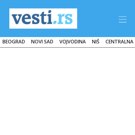
BEOGRAD
NOVI SAD
VOJVODINA
NIŠ
CENTRALNA 