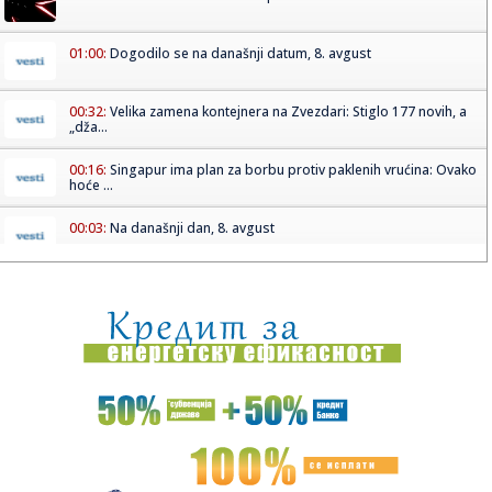
01:00:
Dogodilo se na današnji datum, 8. avgust
00:32:
Velika zamena kontejnera na Zvezdari: Stiglo 177 novih, a
„dža...
00:16:
Singapur ima plan za borbu protiv paklenih vrućina: Ovako
hoće ...
00:03:
Na današnji dan, 8. avgust
00:03:
Volkswagen menja poslovnu strategiju u SAD
23:51:
PARTIZAN TRLJA RUKE: Transfer Saše Lukića doneo crno-
belima 300...
23:48:
Otišao iz Arsenala pre nego što su podigli trofej – vratio
se...
23:47:
Srpkinje pronašle novčanik u Čanju, pa uradile nešto što je
...