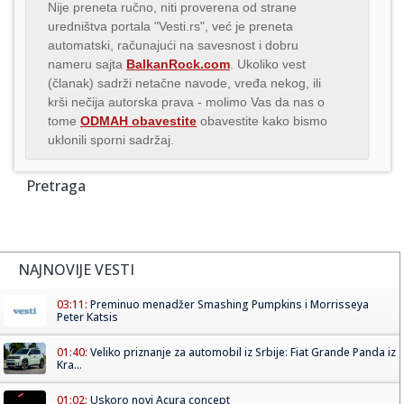
Nije preneta ručno, niti proverena od strane
uredništva portala "Vesti.rs", već je preneta
automatski, računajući na savesnost i dobru
nameru sajta
BalkanRock.com
. Ukoliko vest
(članak) sadrži netačne navode, vređa nekog, ili
krši nečija autorska prava - molimo Vas da nas o
tome
ODMAH obavestite
obavestite kako bismo
uklonili sporni sadržaj.
Pretraga
NAJNOVIJE VESTI
03:11:
Preminuo menadžer Smashing Pumpkins i Morrisseya
Peter Katsis
01:40:
Veliko priznanje za automobil iz Srbije: Fiat Grande Panda iz
Kra...
01:02:
Uskoro novi Acura concept