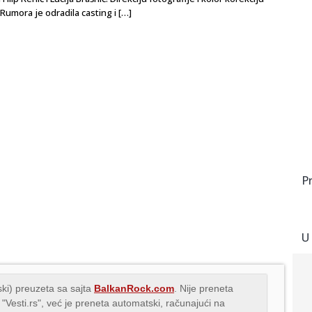
Rumora je odradila casting i […]
P
U
ki) preuzeta sa sajta
BalkanRock.com
. Nije preneta
 "Vesti.rs", već je preneta automatski, računajući na