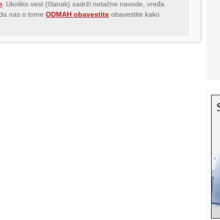
m
. Ukoliko vest (članak) sadrži netačne navode, vređa
s da nas o tome
ODMAH obavestite
obavestite kako