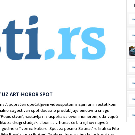
C’ UZ ART-HOROR SPOT
tranac‘, popraćen upečatljivim videospotom inspiriranim estetikom
vizualno sugestivan spot dodatno produbljuje emotivnu snagu
 ‘Popis stvari’, nastavlja niz uspeha sa ovom numerom, otkrivajući
u za drugi studijski album, a vrhunac će biti njihov najveći
godine u Tvornici kulture. Spot za pesmu ‘Stranac’ režirali su Filip
ip Renić i Lucija Brašnić. Direkciju fotografije i kolor korekciju