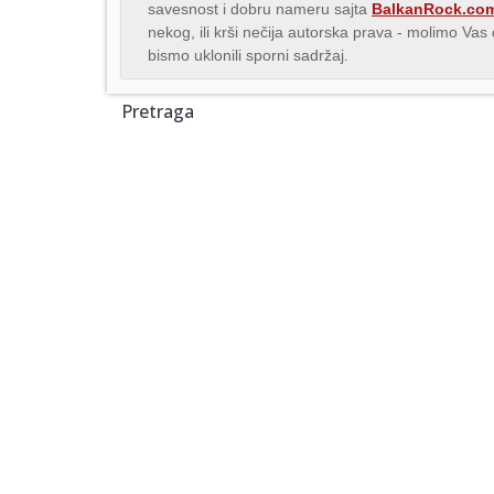
savesnost i dobru nameru sajta
BalkanRock.co
nekog, ili krši nečija autorska prava - molimo Va
bismo uklonili sporni sadržaj.
Pretraga