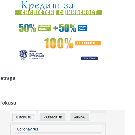
00:01:
Na današnji dan, 7. avgust
23:59:
U predgrađu Damaska podignut autobus u vazduh, dve
osobe poginul...
23:55:
ROMAŠČENKO POSLE POTOPA U HUMSKOJ: Jedna stvar
posebno ga je ra...
23:54:
Aleksić: "Nemamo čega da se plašimo u Kazahstanu"
VIDEO
23:48:
Trener Tobola: "Hteli smo da Partizan napada po krilu"
retraga
23:47:
Škoda Peaq u serijskoj proizvodnji
 fokusu
23:44:
"Mesi bi bio Pikaso" VIDEO
U FOKUSU
KATEGORIJE
ARHIVA
23:41:
Marinović nakon pobjede: Zaslužili smo još koji gol, ali
svaka...
Coronavirus