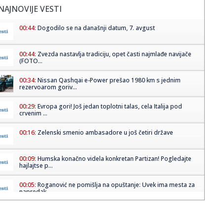
NAJNOVIJE VESTI
00:44:
Dogodilo se na današnji datum, 7. avgust
00:44:
Zvezda nastavlja tradiciju, opet časti najmlađe navijače
(FOTO...
00:34:
Nissan Qashqai e-Power prešao 1980 km s jednim
rezervoarom goriv...
00:29:
Evropa gori! Još jedan toplotni talas, cela Italija pod
crvenim ...
00:16:
Zelenski smenio ambasadore u još četiri države
00:09:
Humska konačno videla konkretan Partizan! Pogledajte
hajlajtse p...
00:05:
Roganović ne pomišlja na opuštanje: Uvek ima mesta za
napredak...
00:04:
Vukotić ne zna ko je Baba: "Vidim da ga svi hvale"