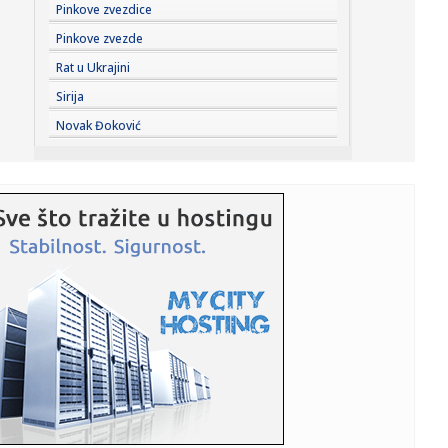
23:41:
Može li ljetna avantura ipak nekako prerasti u ozbiljnu
Pinkove zvezdice
vezu?
Pinkove zvezde
23:38:
Partizan demolirao Tobol, Ilić konačno zadovoljan: Na
Rat u Ukrajini
momente j...
Sirija
23:36:
U Minhenu krenula serijska proizvodnja potpuno
Novak Đoković
električnog BMW-a...
23:35:
Otkriveni detalji pucnjave na američki konzulat; Iza svega
stoji...
23:34:
PRE PAR MESECI SANJALI TITULU, SADA IH SVI DEMOLIRAJU:
Benfika si...
23:33:
Težak udes žene iz BiH: Bmw-om se „zakucala“ u zid, na
nju ...
23:33:
Kratak predah od vrućina: Pljuskovi noćas stižu u region,
osvj...
23:33:
Osuđen provalnik iz BiH, branio se da je krao za liječenje
ćer...
23:32:
Potresna poruka Dijane Dilajn o životu i smrti njenog
brata: "Im...