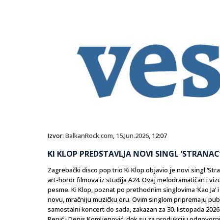
Izvor:
BalkanRock.com
,
15.Jun.2026
, 12:07
KI KLOP PREDSTAVLJA NOVI SINGL ‘STRANA
Zagrebački disco pop trio Ki Klop objavio je novi singl ‘S
art-horor filmova iz studija A24. Ovaj melodramatičan i 
pesme. Ki Klop, poznat po prethodnim singlovima ‘Kao Ja’ i
novu, mračniju muzičku eru. Ovim singlom pripremaju publik
samostalni koncert do sada, zakazan za 30. listopada 2026. 
Renić i Denis Komljenović, dok su za produkciju odgovorni Fil