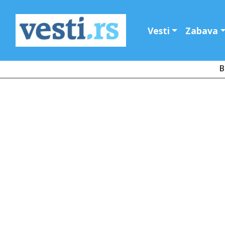
Vesti
Zabava
B