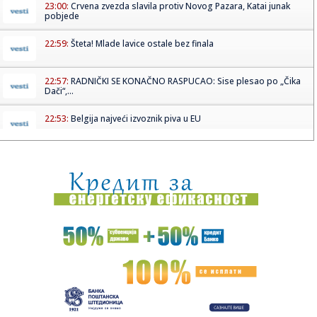
23:00:
Crvena zvezda slavila protiv Novog Pazara, Katai junak
pobjede
22:59:
Šteta! Mlade lavice ostale bez finala
22:57:
RADNIČKI SE KONAČNO RASPUCAO: Sise plesao po „Čika
Dači“,...
22:53:
Belgija najveći izvoznik piva u EU
22:50:
Srušio se helikopter; Ima mrtvih FOTO/VIDEO
22:49:
Od 50 do više od 10.000 evra mesečno: Evo koliko zarađuju
infl...
22:45:
Prazne tribine, ali puna mreža Zemunaca: Pogledajte
hajlajtse po...
22:43:
Protestna izložba ispred Jovine gimnazije: "Ne možete nas
nater...
22:38:
Braća iz BiH osuđena zbog nereda u Njemačkoj