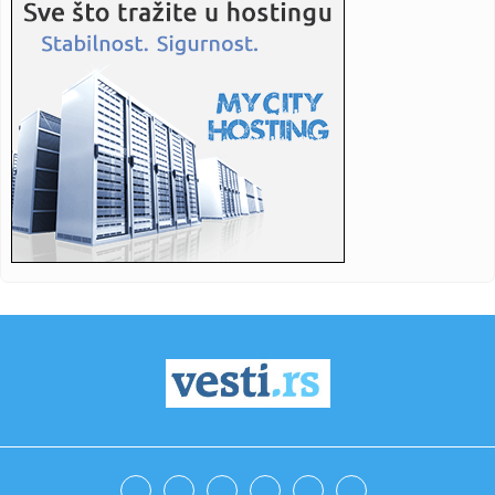
22:19:
Hennessey Supercharged Maximus Rumble Bee SRT
22:17:
Stravična nesreća u Hrvatskoj: Urušio se balkon; Sa
konstrukci...
22:16:
JOKIĆ BRUTALNO PONIŽEN?! Ameri rangirali najbolje
strance u ist...
22:13:
Radnički proradio pred praznim tribinama – Zemun upisao
treći...
22:13:
Ultimatumi za SAD!
22:11:
Najsporiji koncert na svetu: Notu po notu sve do 2640.
godine, ka...
22:04:
Lokalna vlast opet čisti deponije za slikanje, najavljuju i
stra...
22:03:
ZVEZDA SA DESETORICOM SAČUVALA POBEDU: Katai i
Enem srušili Nov...
22:01:
VIDEO: Divlja svinja zalutala u metro stanicu u Budimpešti