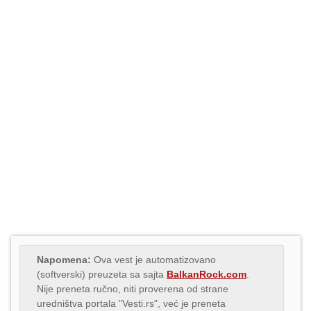
Napomena:
Ova vest je automatizovano
(softverski) preuzeta sa sajta
BalkanRock.com
.
Nije preneta ručno, niti proverena od strane
uredništva portala "Vesti.rs", već je preneta