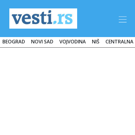
BEOGRAD
NOVI SAD
VOJVODINA
NIŠ
CENTRALNA 