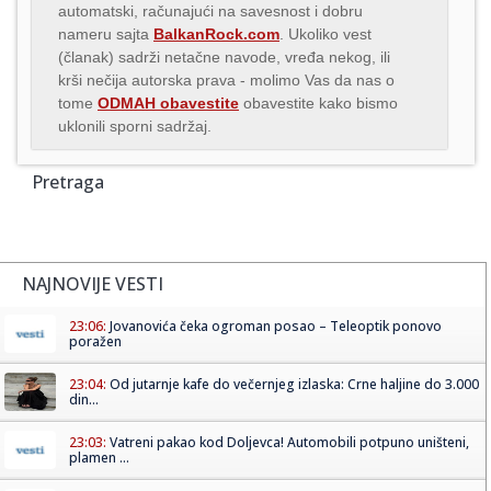
automatski, računajući na savesnost i dobru
nameru sajta
BalkanRock.com
. Ukoliko vest
(članak) sadrži netačne navode, vređa nekog, ili
krši nečija autorska prava - molimo Vas da nas o
tome
ODMAH obavestite
obavestite kako bismo
uklonili sporni sadržaj.
Pretraga
NAJNOVIJE VESTI
23:06:
Jovanovića čeka ogroman posao – Teleoptik ponovo
poražen
23:04:
Od jutarnje kafe do večernjeg izlaska: Crne haljine do 3.000
din...
23:03:
Vatreni pakao kod Doljevca! Automobili potpuno uništeni,
plamen ...