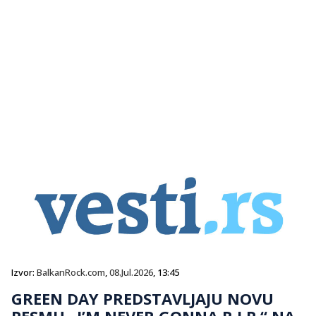
Izvor:
BalkanRock.com
,
08.Jul.2026
, 13:45
GREEN DAY PREDSTAVLJAJU NOVU
PESMU „I’M NEVER GONNA R.I.P.“ NA