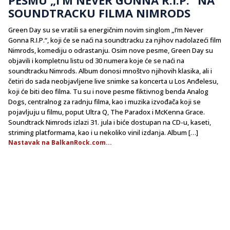
SOUNDTRACKU FILMA NIMRODS
Green Day su se vratili sa energičnim novim singlom „I’m Never
Gonna R.I.P.“, koji će se naći na soundtracku za njihov nadolazeći film
Nimrods, komediju o odrastanju. Osim nove pesme, Green Day su
objavili i kompletnu listu od 30 numera koje će se naći na
soundtracku Nimrods. Album donosi mnoštvo njihovih klasika, ali i
četiri do sada neobjavljene live snimke sa koncerta u Los Anđelesu,
koji će biti deo filma. Tu su i nove pesme fiktivnog benda Analog
Dogs, centralnog za radnju filma, kao i muzika izvođača koji se
pojavljuju u filmu, poput Ultra Q, The Paradox i McKenna Grace.
Soundtrack Nimrods izlazi 31. jula i biće dostupan na CD-u, kaseti,
striming platformama, kao i u nekoliko vinil izdanja. Album […]
Nastavak na BalkanRock.com...