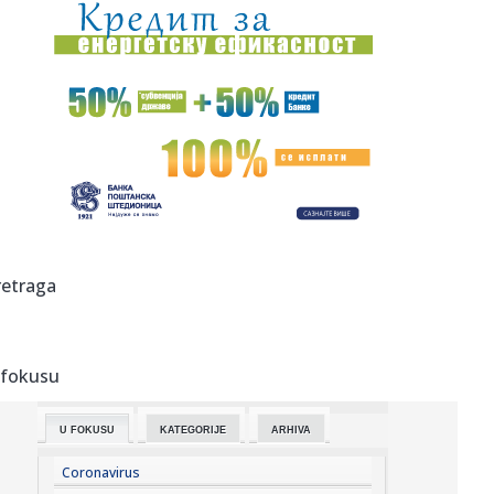
23:42:
Kraj za Aleksandru i Anu: Eliminisane već na startu
23:35:
"Nema lakih utakmica, ali mi smo Vojvodina"
23:33:
Ribakina sigurna u Torontu
23:32:
Brenin potez posle pada razbesneo javnost: Devojka joj
pružila r...
23:29:
Američki Senat usvojio zakon o sankcijama Rusiji usmjeren
retraga
na ene...
23:27:
Hitno se oglasili Rusi: "Provokacija!"
 fokusu
23:25:
MUP: Aktivna četiri veća požara, najveći izbio u mestu
Šumar...
U FOKUSU
KATEGORIJE
ARHIVA
23:24:
Ako ste planirali da kupite polovan automobil u Nemačkoj,
pogled...
Coronavirus