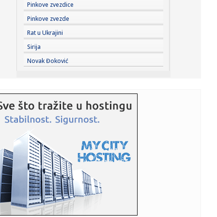
23:22:
KAKVA PORUKA PRED NASTAVAK SEZONE: Srbija nadigrala
Pinkove zvezdice
Rusiju posle ...
Pinkove zvezde
23:21:
Nestao nakit vrijedan 10.000 evra: Snimak otkrio krajnje
Rat u Ukrajini
neobičn...
Sirija
23:21:
Krvoproliće u Gracu: Turčin izbo muškarca iz BiH i još
Novak Đoković
dvojic...
23:21:
Španija od subote uvodi kontrole za putnike iz Italije: Evo
šta...
23:21:
Pucano na vilu bogatog srpskog trgovca nekretninama u
Minhenu
23:21:
Ako vam nije do vježbanja, ova dvominutna aktivnost
može biti o...
23:21:
Teška saobraćajka u Prijedoru: Povrijeđen vozač motora
23:21:
U Zvorniku nastupali guslari iz Srbije, Crne Gore i
Republike Srp...
23:21:
Burna noć u Vitezu i Novom Travniku: Eksplozivna naprava
bačena...