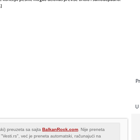
]
P
U
ki) preuzeta sa sajta
BalkanRock.com
. Nije preneta
 "Vesti.rs", već je preneta automatski, računajući na