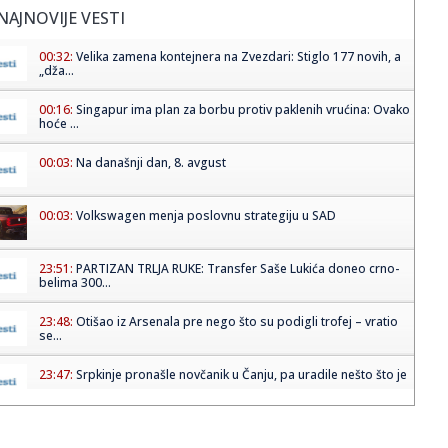
NAJNOVIJE VESTI
00:32:
Velika zamena kontejnera na Zvezdari: Stiglo 177 novih, a
„dža...
00:16:
Singapur ima plan za borbu protiv paklenih vrućina: Ovako
hoće ...
00:03:
Na današnji dan, 8. avgust
00:03:
Volkswagen menja poslovnu strategiju u SAD
23:51:
PARTIZAN TRLJA RUKE: Transfer Saše Lukića doneo crno-
belima 300...
23:48:
Otišao iz Arsenala pre nego što su podigli trofej – vratio
se...
23:47:
Srpkinje pronašle novčanik u Čanju, pa uradile nešto što je
...
23:46:
Detalji drame na nemačkom aerodromu: Vozač nogom
izbacio dron s...