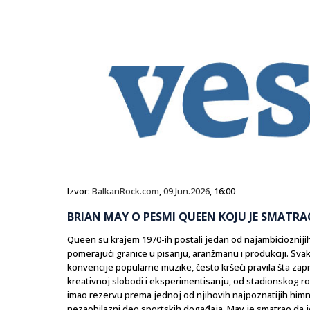
Izvor:
BalkanRock.com
,
09.Jun.2026
, 16:00
BRIAN MAY O PESMI QUEEN KOJU JE SMATR
Queen su krajem 1970-ih postali jedan od najambicioznijih
pomerajući granice u pisanju, aranžmanu i produkciji. Svak
konvencije popularne muzike, često kršeći pravila šta zap
kreativnoj slobodi i eksperimentisanju, od stadionskog rok
imao rezervu prema jednoj od njihovih najpoznatijih himni
nezaobilazni deo sportskih događaja, May je smatrao da