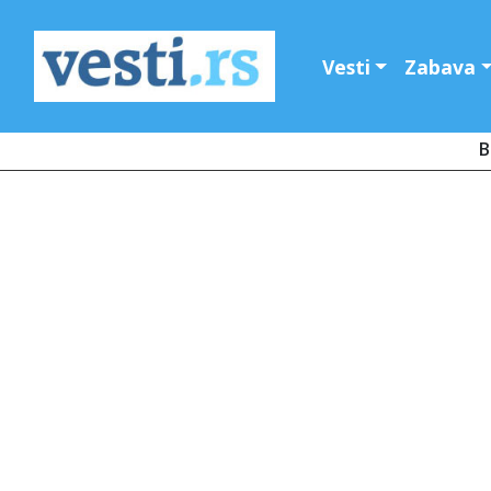
Vesti
Zabava
B