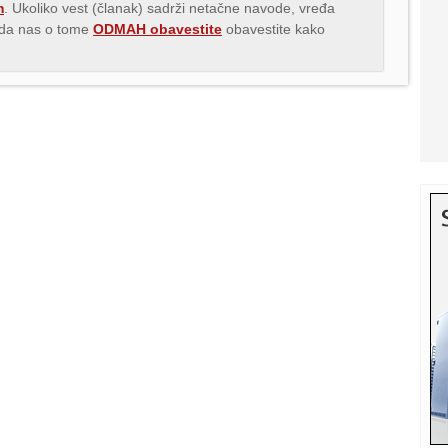
m
. Ukoliko vest (članak) sadrži netačne navode, vređa
s da nas o tome
ODMAH obavestite
obavestite kako