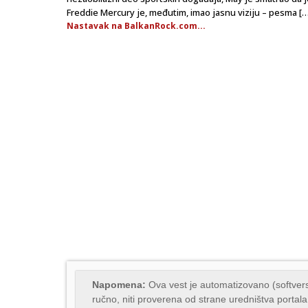
Freddie Mercury je, međutim, imao jasnu viziju – pesma […
Nastavak na BalkanRock.com...
Napomena:
Ova vest je automatizovano (softvers
ručno, niti proverena od strane uredništva portala