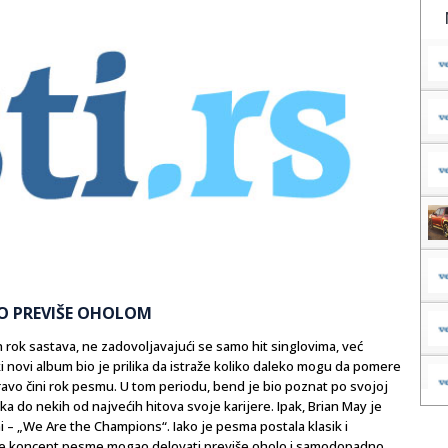
AO PREVIŠE OHOLOM
 rok sastava, ne zadovoljavajući se samo hit singlovima, već
i novi album bio je prilika da istraže koliko daleko mogu da pomere
ravo čini rok pesmu. U tom periodu, bend je bio poznat po svojoj
a do nekih od najvećih hitova svoje karijere. Ipak, Brian May je
 – „We Are the Champions“. Iako je pesma postala klasik i
 je koncept pesme mogao delovati previše oholо i samodopadno.