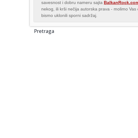
savesnost i dobru nameru sajta
BalkanRock.co
nekog, ili krši nečija autorska prava - molimo Va
bismo uklonili sporni sadržaj.
Pretraga