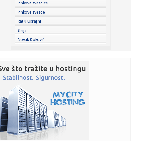
09:09:
Ako putujete avionom, ovu grešku sa hranom pravi skoro
Pinkove zvezdice
svako
Pinkove zvezde
09:09:
Motor radio gotovo godinu dana bez gašenja, mehaničar
Rat u Ukrajini
ostao šo...
Sirija
09:09:
Tri znaka ulaze u period kada novac dolazi lakše nego
Novak Đoković
ikad
09:08:
АМСС: На граничном прелазу ...
09:09:
Na Batrovcima se od jutros čeka oko četiri sata
09:08:
Rutina Šeltona
09:08:
AdmiralBet ABA liga ostala bez direktora: Milija Vojinović
iznen...
09:07:
Ukrajina menja pravila igre: Obećala da neće napadati
tankere s...
09:07:
Er Srbija širi mrežu letova: Iz Beograda do više od 100
destin...