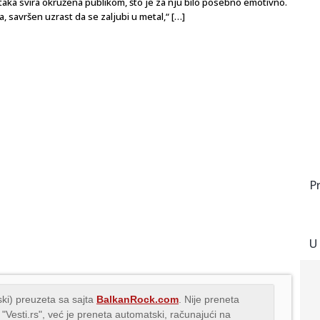
nutaka svira okružena publikom, što je za nju bilo posebno emotivno.
 savršen uzrast da se zaljubi u metal,“ […]
P
U
ki) preuzeta sa sajta
BalkanRock.com
. Nije preneta
 "Vesti.rs", već je preneta automatski, računajući na