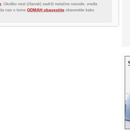
m
. Ukoliko vest (članak) sadrži netačne navode, vređa
s da nas o tome
ODMAH obavestite
obavestite kako