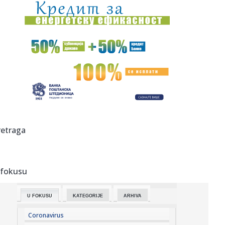
09:23:
Sombor: (FOTO) Prvo veče „Bodrog festa“ okupilo
ljubitelje t...
09:21:
Bugari spasavaju Evropu
09:20:
Enes Kanter postaje košarkašica: Bivši centar se prijavljuje
n...
09:19:
Mađar i stranka Tisa danas nominuju kandidata za
predsednika: Ov...
09:16:
Шпанија од данас уводи привремене ...
retraga
09:14:
DNEVNI KVIZ: Deset pitanja - pravo osveženje
 fokusu
09:12:
PREOKRET U NAPOLIJU: Milinković-Savić više nije siguran,
Muso ...
U FOKUSU
KATEGORIJE
ARHIVA
09:09:
Amerika objavila nove snimke NLO-a
Coronavirus