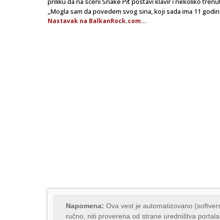
priliku da na sceni Snake Pit postavi klavir i nekoliko tre
„Mogla sam da povedem svog sina, koji sada ima 11 godina,
Nastavak na BalkanRock.com...
Napomena:
Ova vest je automatizovano (softvers
ručno, niti proverena od strane uredništva portala