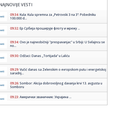
NAJNOVIJE VESTI
09:34:
Kula: Kula spremna za „Petrovski 3 na 3“: Pobedniku
100.000 d...
09:32:
Ер Србија проширује флоту и мрежу ...
09:34:
Ovo je najneobičniji "prespavanjac" u Srbiji: U Svilajncu se
no...
09:30:
Odžaci: Danas „Tortijada“ u Laliću
09:29:
Vučić danas sa Zelenskim o evropskom putu i energetskoj
saradnj...
09:26:
Sombor: Akcija dobrovoljnog davanja krvi 13. avgusta u
Somboru
09:23:
Амерички званичник: Украјина ...
09:25:
Jokić ostaje bez važnog saigrača?