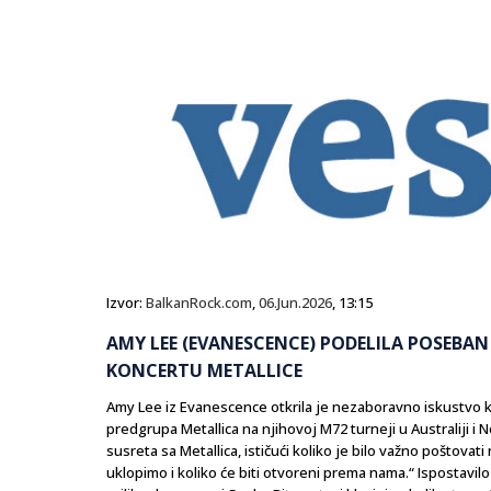
Izvor:
BalkanRock.com
,
06.Jun.2026
, 13:15
AMY LEE (EVANESCENCE) PODELILA POSEBA
KONCERTU METALLICE
Amy Lee iz Evanescence otkrila je nezaboravno iskustvo k
predgrupa Metallica na njihovoj M72 turneji u Australiji i 
susreta sa Metallica, ističući koliko je bilo važno poštova
uklopimo i koliko će biti otvoreni prema nama.“ Ispostavilo