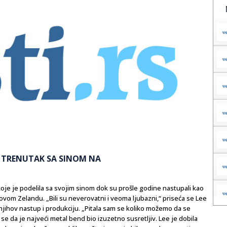
N TRENUTAK SA SINOM NA
oje je podelila sa svojim sinom dok su prošle godine nastupali kao
Novom Zelandu. „Bili su neverovatni i veoma ljubazni,“ priseća se Lee
ti njihov nastup i produkciju. „Pitala sam se koliko možemo da se
 se da je najveći metal bend bio izuzetno susretljiv. Lee je dobila