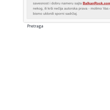
savesnost i dobru nameru sajta
BalkanRock.co
nekog, ili krši nečija autorska prava - molimo Va
bismo uklonili sporni sadržaj.
Pretraga