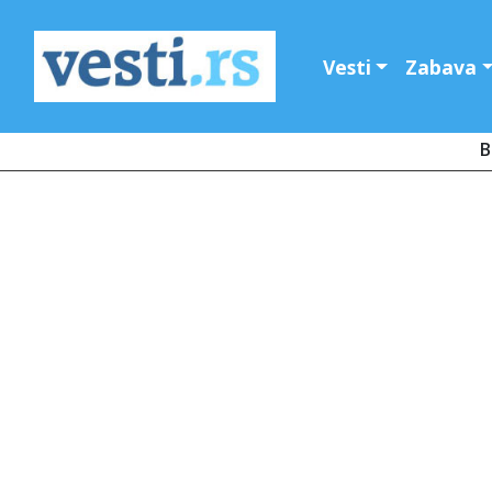
Vesti
Zabava
B