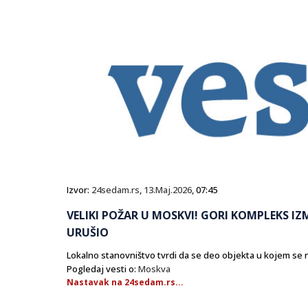
Izvor:
24sedam.rs
,
13.Maj.2026
, 07:45
VELIKI POŽAR U MOSKVI! GORI KOMPLEKS IZ
URUŠIO
Lokalno stanovništvo tvrdi da se deo objekta u kojem se n
Pogledaj vesti o:
Moskva
Nastavak na 24sedam.rs...