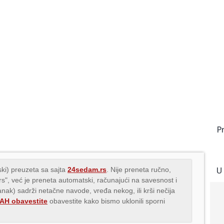
P
U
ki) preuzeta sa sajta
24sedam.rs
. Nije preneta ručno,
.rs", već je preneta automatski, računajući na savesnost i
lanak) sadrži netačne navode, vređa nekog, ili krši nečija
H obavestite
obavestite kako bismo uklonili sporni