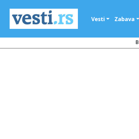
Vesti
Zabava
B