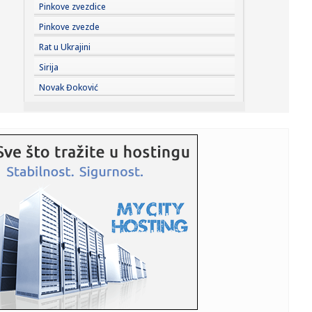
23:22:
KAKVA PORUKA PRED NASTAVAK SEZONE: Srbija nadigrala
Pinkove zvezdice
Rusiju posle ...
Pinkove zvezde
23:21:
Nestao nakit vrijedan 10.000 evra: Snimak otkrio krajnje
Rat u Ukrajini
neobičn...
Sirija
23:21:
Krvoproliće u Gracu: Turčin izbo muškarca iz BiH i još
Novak Đoković
dvojic...
23:21:
Španija od subote uvodi kontrole za putnike iz Italije: Evo
šta...
23:21:
Pucano na vilu bogatog srpskog trgovca nekretninama u
Minhenu
23:21:
Ako vam nije do vježbanja, ova dvominutna aktivnost
može biti o...
23:21:
Teška saobraćajka u Prijedoru: Povrijeđen vozač motora
23:21:
U Zvorniku nastupali guslari iz Srbije, Crne Gore i
Republike Srp...
23:21:
Burna noć u Vitezu i Novom Travniku: Eksplozivna naprava
bačena...