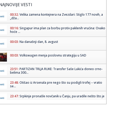
NAJNOVIJE VESTI
00:32:
Velika zamena kontejnera na Zvezdari: Stiglo 177 novih, a
„dža...
00:16:
Singapur ima plan za borbu protiv paklenih vrućina: Ovako
hoće ...
00:03:
Na današnji dan, 8. avgust
00:03:
Volkswagen menja poslovnu strategiju u SAD
23:51:
PARTIZAN TRLJA RUKE: Transfer Saše Lukića doneo crno-
belima 300...
23:48:
Otišao iz Arsenala pre nego što su podigli trofej – vratio
se...
23:47:
Srpkinje pronašle novčanik u Čanju, pa uradile nešto što je
...
23:46:
Detalji drame na nemačkom aerodromu: Vozač nogom
izbacio dron s...