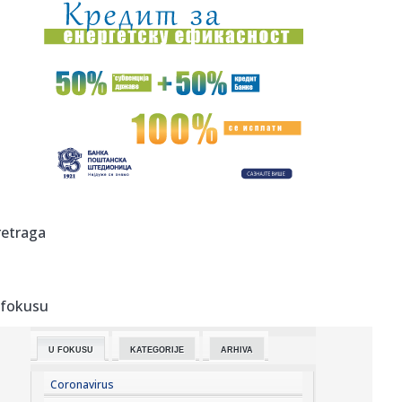
23:42:
Kraj za Aleksandru i Anu: Eliminisane već na startu
23:35:
"Nema lakih utakmica, ali mi smo Vojvodina"
23:33:
Ribakina sigurna u Torontu
23:32:
Brenin potez posle pada razbesneo javnost: Devojka joj
pružila r...
23:29:
Američki Senat usvojio zakon o sankcijama Rusiji usmjeren
retraga
na ene...
23:27:
Hitno se oglasili Rusi: "Provokacija!"
 fokusu
23:25:
MUP: Aktivna četiri veća požara, najveći izbio u mestu
Šumar...
U FOKUSU
KATEGORIJE
ARHIVA
23:24:
Ako ste planirali da kupite polovan automobil u Nemačkoj,
pogled...
Coronavirus