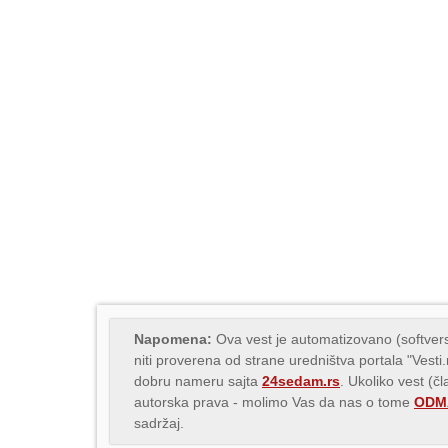
Napomena:
Ova vest je automatizovano (softvers
niti proverena od strane uredništva portala "Vesti
dobru nameru sajta
24sedam.rs
. Ukoliko vest (č
autorska prava - molimo Vas da nas o tome
ODMA
sadržaj.