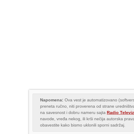
Napomena:
Ova vest je automatizovano (softvers
preneta ručno, niti proverena od strane uredništva
na savesnost i dobru nameru sajta
Radio Televiz
navode, vređa nekog, ili krši nečija autorska pr
obavestite kako bismo uklonili sporni sadržaj.