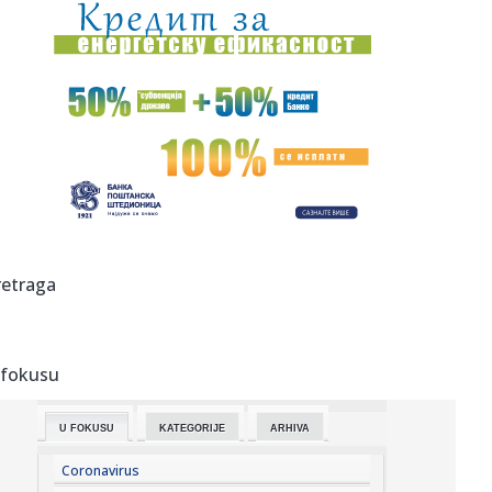
19:04:
Sergej Trifunović dao iskaz policiji; Evo šta je rekao o
incide...
19:03:
Zašto Zelenski baš sad stiže u Srbiju
19:03:
Stigli su novi Samsung preklopni kraljevi: Prodaja je
zvanično p...
19:03:
Smart otkrio novi gradski električni automobil na potpuno
neobi...
19:01:
Kada stigne leto, vraćamo se ovim domaćim filmskim
retraga
klasicima
19:00:
Na Jokić vs Vembanjama za 800 dinara
 fokusu
19:00:
“Rajaner” obustavlja letove ka i iz Niša
U FOKUSU
KATEGORIJE
ARHIVA
18:58:
Zelenski stigao u Beograd
Coronavirus