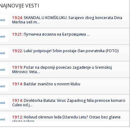
NAJNOVIJE VESTI
19:24:
SKANDAL U KOMŠILUKU: Sarajevo zbog koncerata Dina
Merlina seli m...
19:21:
Путничка возила на Батровцима ...
19:22:
Lukić potpisuje! Srbin postaje član povratnika (FOTO)
19:19:
Požar na deponiji povećao zagađenje u Sremskoj
Mitrovici: Veta...
19:14:
Baždar zvanično u novom klubu
19:14:
Direktorka Batuta: Virus Zapadnog Nila prenose komarci
Culex od j...
19:12:
Holivud okrenuo leđa Džaredu Letu? Ostao bez glavne
uloge nakon...
19:07:
Najniža godišnja inflacija u Grčkoj u zadnjih pet meseci