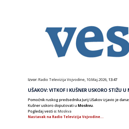
Izvor:
Radio Televizija Vojvodine
,
10.Maj.2026
, 13:47
UŠAKOV: VITKOF I KUŠNER USKORO STIŽU 
Pomoćnik ruskog predsednika Jurij Ušakov izjavio je danas
Kušner uskoro doputovati u
Moskvu
.
Pogledaj vesti o:
Moskva
Nastavak na Radio Televizija Vojvodine...