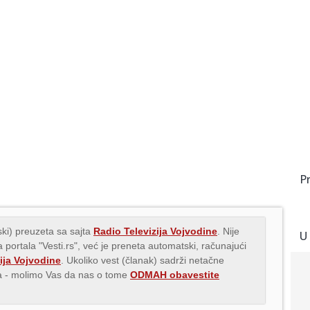
P
ki) preuzeta sa sajta
Radio Televizija Vojvodine
. Nije
U
 portala "Vesti.rs", već je preneta automatski, računajući
ija Vojvodine
. Ukoliko vest (članak) sadrži netačne
ava - molimo Vas da nas o tome
ODMAH obavestite