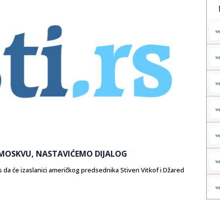
U MOSKVU, NASTAVIĆEMO DIJALOG
 da će izaslanici američkog predsednika Stiven Vitkof i Džared