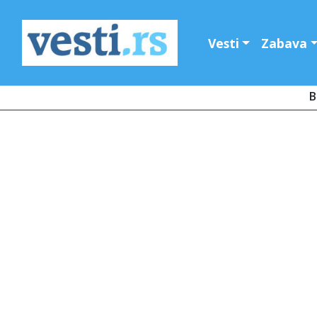
Vesti
Zabava
B