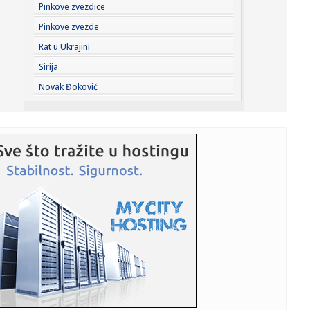
18:55:
HETAFE JAČA TIM PRED PARTIZAN: Španci doveli vrlo
Pinkove zvezdice
iskusnog defa...
Pinkove zvezde
18:55:
VIDEO: Test Omoda 5 SHS-H Prime
Rat u Ukrajini
Sirija
18:53:
Hetafe čeka rasplet duela Partizana i Tobola i dovodi
Novak Đoković
novajlije ...
18:51:
Donbas "melje" rusku vojsku; Putin nema plan B
18:50:
Dosta sa „teatralnom diplomatijom“ – glavni iranski
pregova...
18:48:
Gužve na granici sa Hrvatskom: Na Batrovcima četiri sata
čekan...
18:47:
Majkl Džekson dobija nastavak filma koji je oborio
rekorde; Evo ...
18:44:
Sistemska nekažnjivost kao poziv na linč: Zašto je Srbija
post...
18:42:
Mreža integriteta: Odložena tribina o policijskoj
brutalnosti u...