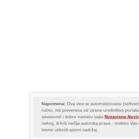
Napomena:
Ova vest je automatizovano (softvers
ručno, niti proverena od strane uredništva portala
savesnost i dobru nameru sajta
Nezavisne Novi
nekog, ili krši nečija autorska prava - molimo Va
bismo uklonili sporni sadržaj.