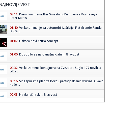
NAJNOVIJE VESTI
03:11:
Preminuo menadžer Smashing Pumpkins i Morrisseya
Peter Katsis
01:40:
Veliko priznanje za automobil iz Srbije: Fiat Grande Panda
iz Kra...
01:02:
Uskoro novi Acura concept
01:00:
Dogodilo se na današnji datum, 8. avgust
00:32:
Velika zamena kontejnera na Zvezdari: Stiglo 177 novih, a
„dža...
00:16:
Singapur ima plan za borbu protiv paklenih vrućina: Ovako
hoće ...
00:03:
Na današnji dan, 8. avgust
00:03:
Volkswagen menja poslovnu strategiju u SAD