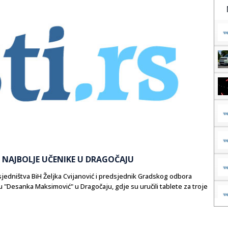
I NAJBOLJE UČENIKE U DRAGOČAJU
dsjedništva BiH Željka Cvijanović i predsjednik Gradskog odbora
 "Desanka Maksimović" u Dragočaju, gdje su uručili tablete za troje