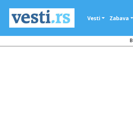
Vesti
Zabava
B