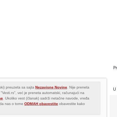
P
ki) preuzeta sa sajta
Nezavisne Novine
. Nije preneta
U
 "Vesti.rs", već je preneta automatski, računajući na
ne
. Ukoliko vest (članak) sadrži netačne navode, vređa
s da nas o tome
ODMAH obavestite
obavestite kako