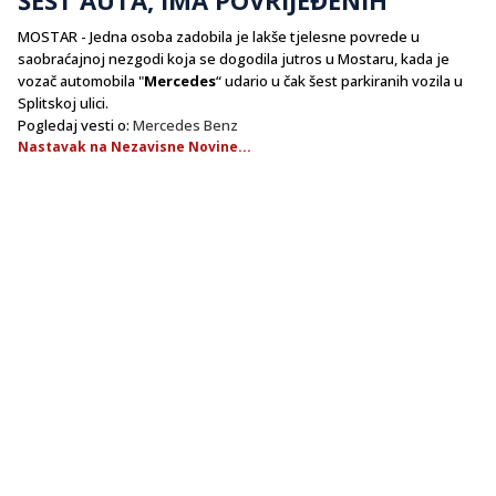
​MOSTAR - Jedna osoba zadobila je lakše tjelesne povrede u
saobraćajnoj nezgodi koja se dogodila jutros u Mostaru, kada je
vozač automobila "
Mercedes
“ udario u čak šest parkiranih vozila u
Splitskoj ulici.
Pogledaj vesti o:
Mercedes Benz
Nastavak na Nezavisne Novine...