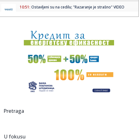
10:51:
Ostavljeni su na cedilu; "Razaranje je strašno" VIDEO
10:51:
Telekom gradi dve nove zgrade na KiM: Lučić otkrio
planove
10:50:
Nemce brine dron sa eksplozivom na aerodromu Lajpcig
10:50:
Izmena trasa gradskih autobusa zbog proslave Svetog
Pantelejmona
10:49:
Svađe u Zvezdama Granda su iscenirane! Miša Mijatović
progovor...
10:49:
Muzej u Čereviću ne radi dve godine nakon renoviranja:
građani...
10:48:
Spektakl na nebu 12. avgusta 2026: Pomračenje Sunca i pik
Pretraga
letnje...
10:48:
Nevenka traži pravdu iz "Oluje": Sina (12) su mi ubili na
trakto...
U fokusu
10:47:
Loša vest za Zvezdu: Ništa od Kampaca!