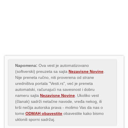
Napomena:
Ova vest je automatizovano
(softverski) preuzeta sa sajta
Nezavisne Novine
.
Nije preneta ručno, niti proverena od strane
uredništva portala "Vesti.rs", već je preneta
automatski, računajući na savesnost i dobru
nameru sajta
Nezavisne Novine
. Ukoliko vest
(članak) sadrži netačne navode, vređa nekog, ili
krši nečija autorska prava - molimo Vas da nas o
tome
ODMAH obavestite
obavestite kako bismo
uklonili sporni sadržaj.