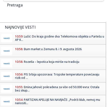
Pretraga
NAJNOVIJE VESTI
10:59:
Lučić: Do kraja godine dva Telekomova objekta u Partešu u
AP K...
10:58:
Bum market u Zemunu 8. i 9. avgusta 2026.
10:58:
Rozetla – lepotica koja miriše na tradiciju
10:56:
PIS Srbija upozorava: Tropske temperature povećavaju
rizik od ...
10:55:
Emina Jahović pokradena za više od 50.000 evra: Ostala
bez skup...
10:54:
PARTIZAN APELUJE NA NAVIJAČE: „Podrži klub, nemoj mu
nanositi...