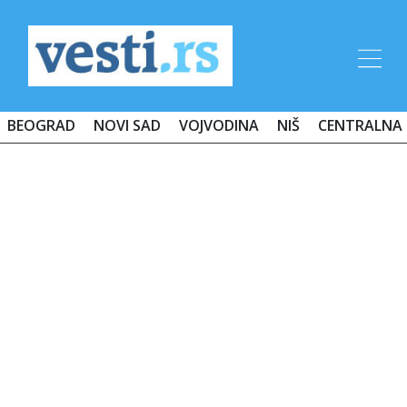
BEOGRAD
NOVI SAD
VOJVODINA
NIŠ
CENTRALNA 