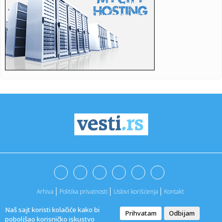
23:21:
Španija od subote uvodi kontrole za putnike iz Italije: Evo
šta...
23:21:
Pucano na vilu bogatog srpskog trgovca nekretninama u
Minhenu
23:21:
Ako vam nije do vježbanja, ova dvominutna aktivnost može
biti o...
23:21:
Teška saobraćajka u Prijedoru: Povrijeđen vozač motora
23:21:
U Zvorniku nastupali guslari iz Srbije, Crne Gore i Republike
Srp...
23:21:
Burna noć u Vitezu i Novom Travniku: Eksplozivna naprava
bačena...
23:21:
Godišnja inflacija u Grčkoj usporila na 3,4 odsto u julu,
najni...
Arhiva
Politika privatnosti
Uslovi korišćenja
Kontakt
23:21:
Dunav sve niži, problemi sve veći: Elektrane smanjuju
proizvodn...
Naš sajt koristi kolačiće kako bi
Prihvatam
Odbijam
@2022. -
Vesti
|
Marketing agencija
ApaOne
poboljšao korisničko iskustvo
23:21:
Inspektori upali u ilegalnu sušaru: Oko 1.000 pršuta, svi će