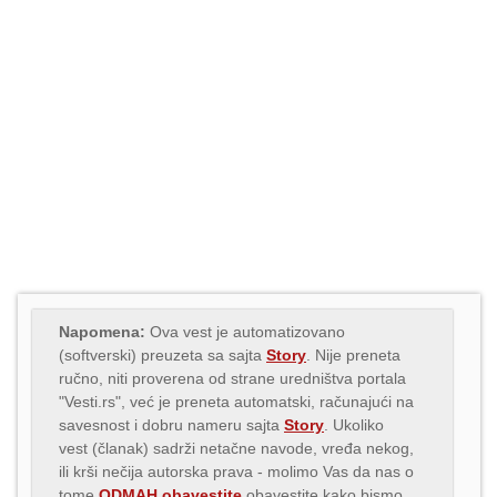
Napomena:
Ova vest je automatizovano
(softverski) preuzeta sa sajta
Story
. Nije preneta
ručno, niti proverena od strane uredništva portala
"Vesti.rs", već je preneta automatski, računajući na
savesnost i dobru nameru sajta
Story
. Ukoliko
vest (članak) sadrži netačne navode, vređa nekog,
ili krši nečija autorska prava - molimo Vas da nas o
tome
ODMAH obavestite
obavestite kako bismo