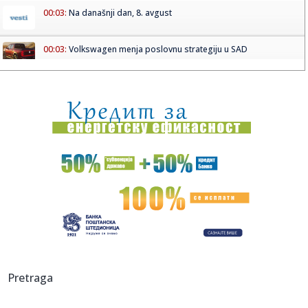
00:03:
Na današnji dan, 8. avgust
00:03:
Volkswagen menja poslovnu strategiju u SAD
23:51:
PARTIZAN TRLJA RUKE: Transfer Saše Lukića doneo crno-
belima 300...
23:48:
Otišao iz Arsenala pre nego što su podigli trofej – vratio
se...
23:47:
Srpkinje pronašle novčanik u Čanju, pa uradile nešto što je
...
23:46:
Detalji drame na nemačkom aerodromu: Vozač nogom
izbacio dron s...
23:42:
Kraj za Aleksandru i Anu: Eliminisane već na startu
23:35:
"Nema lakih utakmica, ali mi smo Vojvodina"
Pretraga
23:33:
Ribakina sigurna u Torontu