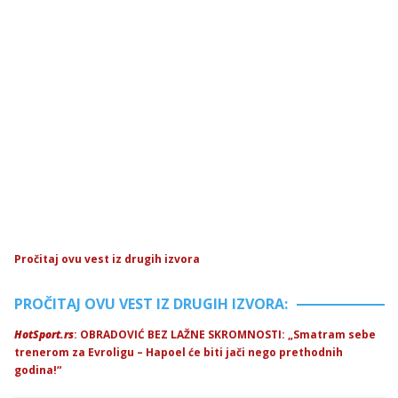
Pročitaj ovu vest iz drugih izvora
PROČITAJ OVU VEST IZ DRUGIH IZVORA:
HotSport.rs
: OBRADOVIĆ BEZ LAŽNE SKROMNOSTI: „Smatram sebe
trenerom za Evroligu – Hapoel će biti jači nego prethodnih
godina!“