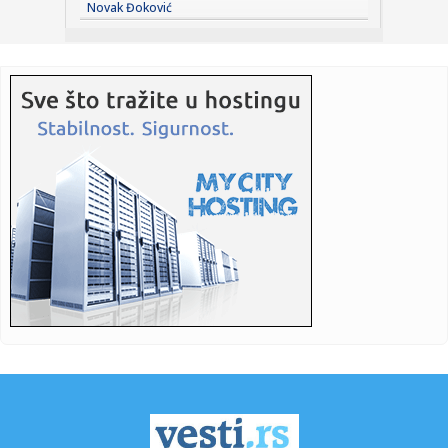
Novak Đoković
savez
13:25:
Detalji nesreće kod Banjaluke u kojoj je poginuo mladić
13:25:
Požar kod Konjica lokalizovan, vatrogasci i dalje na terenu
13:25:
Mostar: Ruševina Alajbegovića kuće poklopila tri
automobila
13:25:
Teška nesreća u Potkozarju: Poginuo mladić
13:25:
Najezda ovih buba u Beogradu! Građani ih viđaju na
svakom korak...
13:24:
Invazija moguća svakog časa – uzbuna u evropskoj zemlji,
alar...
13:23:
Đedović optimista po pitanju NIS-a: "Bićemo u boljoj
poziciji ...
13:22:
Nezapamćena kriza Rivera VIDEO