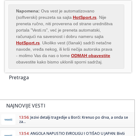
Napomena:
Ova vest je automatizovano
(softverski) preuzeta sa sajta
HotSport.rs
. Nije
preneta ručno, niti proverena od strane uredništva
portala "Vesti.rs", već je preneta automatski,
računajući na savesnost i dobru nameru sajta
HotSport.rs
. Ukoliko vest (članak) sadrži netačne
navode, vređa nekog, ili krši nečija autorska prava
- molimo Vas da nas o tome
ODMAH obavestite
obavestite kako bismo uklonili sporni sadržaj.
Pretraga
NAJNOVIJE VESTI
13:56:
Jezivi detalji tragedije u Borči: Krenuo po drva, a onda se
za...
13:54:
ANGOLA NAPUSTIO EVROLIGU I OTIŠAO U JAPAN: Bivši