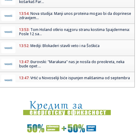
košarkaš Par...
13:54:
Nova studija: Manji unos proteina mogao bi da doprinese
zdravijem...
13:53:
Tom Holand otkrio najgoru stranu kostima Spajdermena:
Posle 12 sa...
13:52:
Mediji: Blokaderi stavili veto i na Šoškića
13:47:
Đurovski: "Marakana" nas je nosila do preokreta, neka
bude opet ...
13:47:
Vrtić u Novoseliji biće ispunjen mališanima od septembra
13:47:
Eskobarova "Katedrala": Luksuzni zatvor koji je izgradio
sam sebi...
13:47:
Brutalno udarila rivalku pa poručila: Privilegija bijelaca
(VIDE...
13:46:
"Ostavljeni sin Asmina Durdžića" u stvari je poznati
tiktoker? ...