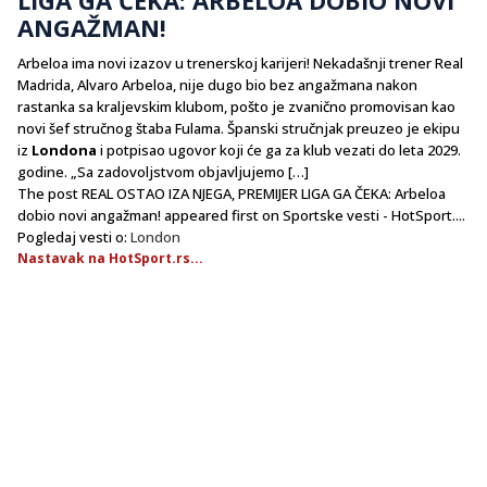
ANGAŽMAN!
Arbeloa ima novi izazov u trenerskoj karijeri! Nekadašnji trener Real
Madrida, Alvaro Arbeloa, nije dugo bio bez angažmana nakon
rastanka sa kraljevskim klubom, pošto je zvanično promovisan kao
novi šef stručnog štaba Fulama. Španski stručnjak preuzeo je ekipu
iz
Londona
i potpisao ugovor koji će ga za klub vezati do leta 2029.
godine. „Sa zadovoljstvom objavljujemo […]
The post REAL OSTAO IZA NJEGA, PREMIJER LIGA GA ČEKA: Arbeloa
dobio novi angažman! appeared first on Sportske vesti - HotSport....
Pogledaj vesti o:
London
Nastavak na HotSport.rs...