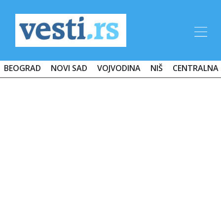
BEOGRAD
NOVI SAD
VOJVODINA
NIŠ
CENTRALNA 