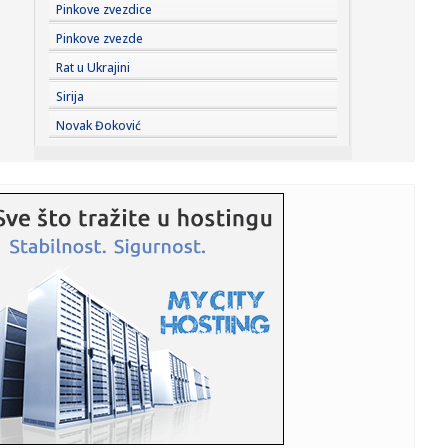
00:01:
Na današnji dan, 7. avgust
Pinkove zvezdice
Pinkove zvezde
23:59:
U predgrađu Damaska podignut autobus u vazduh, dve
Rat u Ukrajini
osobe poginul...
Sirija
23:55:
ROMAŠČENKO POSLE POTOPA U HUMSKOJ: Jedna stvar
Novak Đoković
posebno ga je ra...
23:54:
Aleksić: "Nemamo čega da se plašimo u Kazahstanu"
VIDEO
23:48:
Trener Tobola: "Hteli smo da Partizan napada po krilu"
23:47:
Škoda Peaq u serijskoj proizvodnji
23:44:
"Mesi bi bio Pikaso" VIDEO
23:41:
Marinović nakon pobjede: Zaslužili smo još koji gol, ali
svaka...
23:41:
Može li ljetna avantura ipak nekako prerasti u ozbiljnu
vezu?