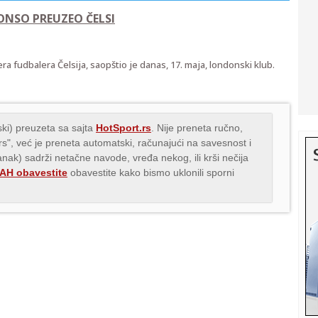
ONSO PREUZEO ČELSI
 fudbalera Čelsija, saopštio je danas, 17. maja, londonski klub.
ki) preuzeta sa sajta
HotSport.rs
. Nije preneta ručno,
.rs", već je preneta automatski, računajući na savesnost i
lanak) sadrži netačne navode, vređa nekog, ili krši nečija
H obavestite
obavestite kako bismo uklonili sporni