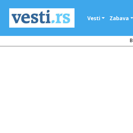
Vesti
Zabava
B