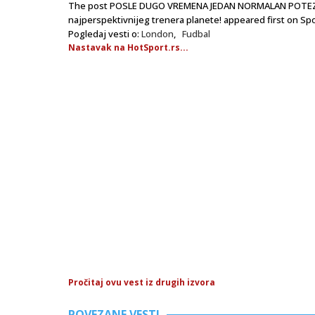
The post POSLE DUGO VREMENA JEDAN NORMALAN POTEZ ČELS
najperspektivnijeg trenera planete! appeared first on Spo
Pogledaj vesti o:
London
,
Fudbal
Nastavak na HotSport.rs...
Pročitaj ovu vest iz drugih izvora
POVEZANE VESTI