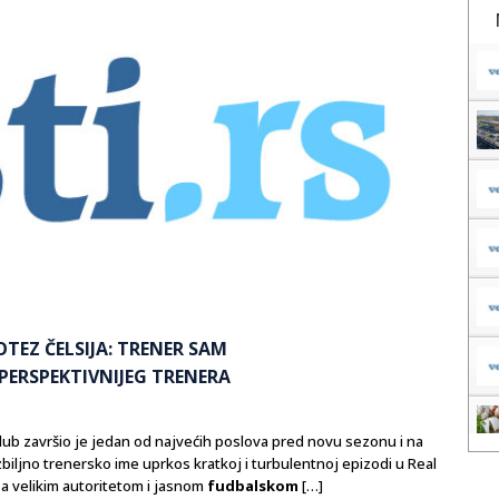
EZ ČELSIJA: TRENER SAM
JPERSPEKTIVNIJEG TRENERA
lub završio je jedan od najvećih poslova pred novu sezonu i na
biljno trenersko ime uprkos kratkoj i turbulentnoj epizodi u Real
sa velikim autoritetom i jasnom
fudbalskom
[…]