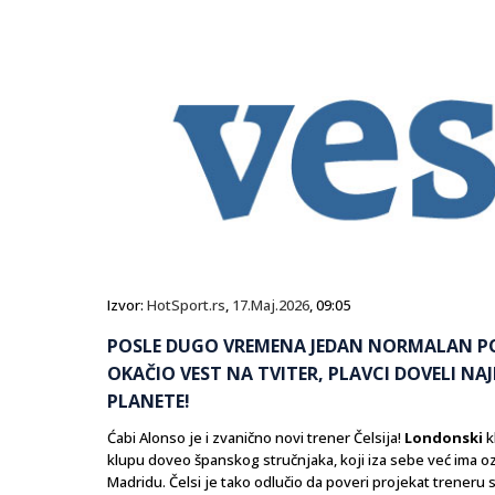
Izvor:
HotSport.rs
,
17.Maj.2026
, 09:05
POSLE DUGO VREMENA JEDAN NORMALAN POT
OKAČIO VEST NA TVITER, PLAVCI DOVELI NA
PLANETE!
Ćabi Alonso je i zvanično novi trener Čelsija!
Londonski
k
klupu doveo španskog stručnjaka, koji iza sebe već ima oz
Madridu. Čelsi je tako odlučio da poveri projekat treneru 