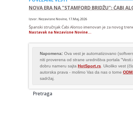
NOVA ERA NA "STAMFORD BRIDŽU": ĆABI AL
Izvor:
Nezavisne Novine
, 17.Maj.2026
Španski stručnjak Ćabi Alonso imenovan je za novog trenera
Nastavak na Nezavisne Novine...
Napomena:
Ova vest je automatizovano (softvers
niti proverena od strane uredništva portala "Vesti
dobru nameru sajta
HotSport.rs
. Ukoliko vest (č
autorska prava - molimo Vas da nas o tome
ODMA
sadržaj.
Pretraga