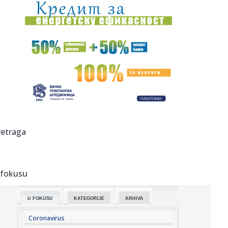
00:44:
Dogodilo se na današnji datum, 7. avgust
00:44:
Zvezda nastavlja tradiciju, opet časti najmlađe navijače
(FOTO...
00:34:
Nissan Qashqai e-Power prešao 1980 km s jednim
rezervoarom goriv...
00:29:
Evropa gori! Još jedan toplotni talas, cela Italija pod
crvenim ...
00:16:
Zelenski smenio ambasadore u još četiri države
retraga
00:09:
Humska konačno videla konkretan Partizan! Pogledajte
hajlajtse p...
 fokusu
00:05:
Roganović ne pomišlja na opuštanje: Uvek ima mesta za
napredak...
U FOKUSU
KATEGORIJE
ARHIVA
00:04:
Vukotić ne zna ko je Baba: "Vidim da ga svi hvale"
Coronavirus