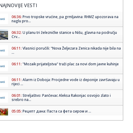
NAJNOVIJE VESTI
06:36:
Prvo tropske vrućine, pa grmljavina: RHMZ upozorava na
naglu pro...
06:32:
U planu tri železničke stanice u Nišu, glavna na području
Crv...
06:11:
Vlasnici poručili: "Nova Željezara Zenica nikada nije bila na
...
06:11:
"Mozaik prijateljstva" traži plac za novi dom javne kuhinje
06:11:
Alarm iz Doboja: Procjedne vode iz deponije završavaju u
rijeci ...
06:01:
Streljaštvo: Pančevac Aleksa Rakonjac osvojio zlato i
srebro na...
05:05:
Рецепт дана: Паста са фета сиром и ...
01:21:
Mercedes-AMG GT 53 4-Door Coupe