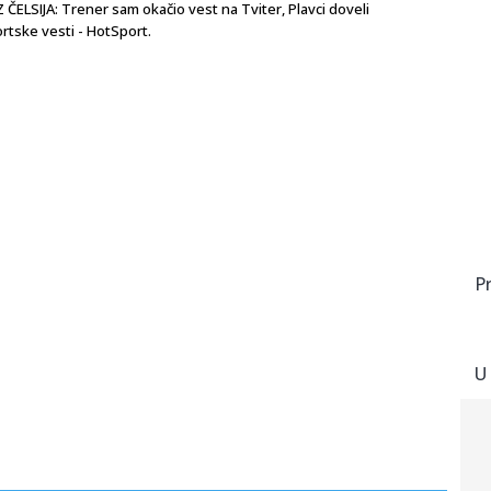
IJA: Trener sam okačio vest na Tviter, Plavci doveli
rtske vesti - HotSport.
P
U