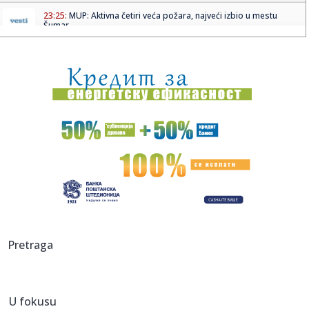
23:25:
MUP: Aktivna četiri veća požara, najveći izbio u mestu
Šumar...
23:24:
Ako ste planirali da kupite polovan automobil u Nemačkoj,
pogled...
23:22:
KAKVA PORUKA PRED NASTAVAK SEZONE: Srbija nadigrala
Rusiju posle ...
23:21:
Nestao nakit vrijedan 10.000 evra: Snimak otkrio krajnje
neobičn...
23:21:
Krvoproliće u Gracu: Turčin izbo muškarca iz BiH i još
dvojic...
23:21:
Španija od subote uvodi kontrole za putnike iz Italije: Evo
šta...
23:21:
Pucano na vilu bogatog srpskog trgovca nekretninama u
Pretraga
Minhenu
23:21:
Ako vam nije do vježbanja, ova dvominutna aktivnost može
biti o...
U fokusu
23:21:
Teška saobraćajka u Prijedoru: Povrijeđen vozač motora