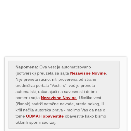
Napomena:
Ova vest je automatizovano
(softverski) preuzeta sa sajta
Nezavisne Novine
.
Nije preneta ručno, niti proverena od strane
uredništva portala "Vesti.rs", već je preneta
automatski, računajući na savesnost i dobru
nameru sajta
Nezavisne Novine
. Ukoliko vest
(članak) sadrži netačne navode, vređa nekog, ili
krši nečija autorska prava - molimo Vas da nas o
tome
ODMAH obavestite
obavestite kako bismo
uklonili sporni sadržaj.