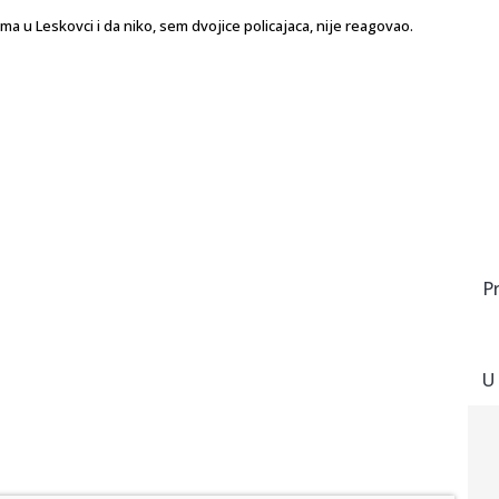
jama u Leskovci i da niko, sem dvojice policajaca, nije reagovao.
P
U