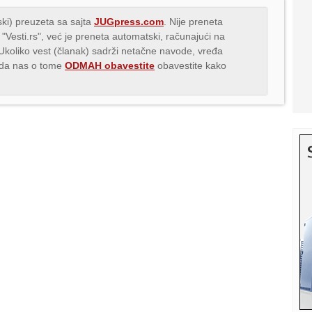
ki) preuzeta sa sajta
JUGpress.com
. Nije preneta
 "Vesti.rs", već je preneta automatski, računajući na
 Ukoliko vest (članak) sadrži netačne navode, vređa
s da nas o tome
ODMAH obavestite
obavestite kako