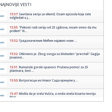
NAJNOVIJE VESTI
15:57:
Savršena serija za vikend; Osam epizoda koje ćete
odgledati u j...
15:55:
"Peković radi seriju od 25 zgibova, nisam smeo da mu
priđem" VI...
15:52:
Градоначелник Мићин најавио нове ...
15:52:
Otkriveno je: Zbog ovoga su blokaderi "precrtali" Gagija
Jovanovi...
15:51:
Rumunski gorski spasioci: Pružena pomoć za 25
planinara, šest ...
15:50:
Ватрогасци из Новог Сада кренули у ...
15:47:
Mislila da je srela Vučića, a onda iznela bizarnu teoriju:
Blok...
15:45:
Због пожара у Делиблатској пешчари ...