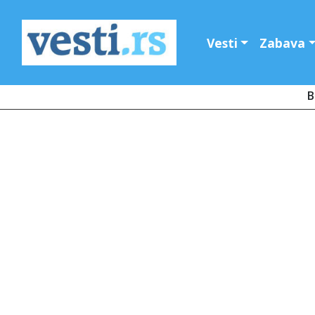
Vesti
Zabava
B