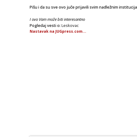
Pišu i da su sve ovo juče prijavili svim nadležnim instituci
I ovo Vam može biti interesantno
Pogledaj vesti o:
Leskovac
Nastavak na JUGpress.com...