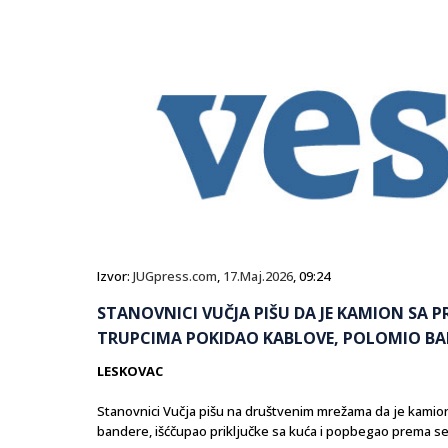
Izvor:
JUGpress.com
,
17.Maj.2026
, 09:24
STANOVNICI VUČJA PIŠU DA JE KAMION SA
TRUPCIMA POKIDAO KABLOVE, POLOMIO BAN
LESKOVAC
Stanovnici Vučja pišu na društvenim mrežama da je kamio
bandere, išćčupao priključke sa kuća i popbegao prema se