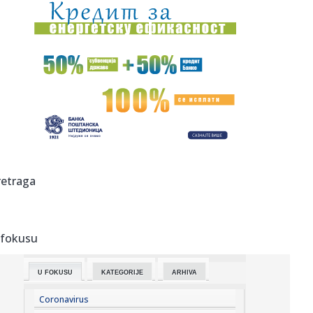
15:46:
Dramatična borba sa vatrenom stihijom ne prestaje!
Čaušić od ...
15:46:
Vučić: Nisam sa Zelenskim razgovarao o vojnoj saradnji,
fabrika...
15:41:
Земљотрес јачине 2,5 степени ...
15:42:
Simeone o Alvarezu: "Situacija je vrlo jasna"
15:42:
Grade skloništa od raketnih napada – uočena je velika
retraga
pretnja...
15:41:
LUKIĆ PROMENIO KLUB U PREMIJER LIGI: Srbin potpisao do
2030, ovo...
 fokusu
15:34:
Sramota ga je! Blagojević se izvinio navijačima
U FOKUSU
KATEGORIJE
ARHIVA
15:30:
Subotica: JKP „Stadion” apeluje na oprez zbog visokih
tempera...
Coronavirus