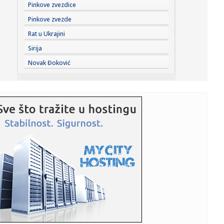
15:30:
Toyota GR GT u seriji od samo 500 primeraka
Pinkove zvezdice
Pinkove zvezde
15:27:
Subotica: Izmenjeno radno vreme pojedinih ambulanti
Rat u Ukrajini
Doma zdravlja...
Sirija
15:26:
"Bilo je razgovora sa Partizanom, ali odluičio sam se zbog
Novak Đoković
Obrad...
15:26:
Uloženo 1,2 milijarde u modernizaciju distirbutivne mreže
u U...
15:21:
Podivljali ciklon ruši sve pred sobom – udari vetra od 216
kil...
15:18:
Slavna glumica doživela tešku saobraćajnu nesreću!
(VIDEO)
15:12:
Oproštaj Saše Lukića: "Došlo je vreme da krenem dalje"
15:11:
Regionalna mreža SafeJournalists osudila prijetnje smrću
Veranu...
15:09:
Registrovan zemljotres u Srbiji