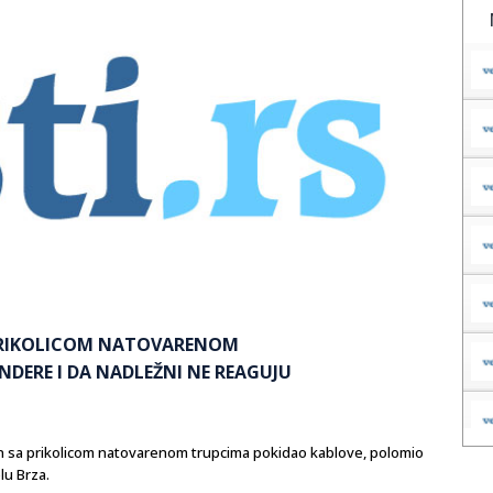
 PRIKOLICOM NATOVARENOM
DERE I DA NADLEŽNI NE REAGUJU
n sa prikolicom natovarenom trupcima pokidao kablove, polomio
lu Brza.