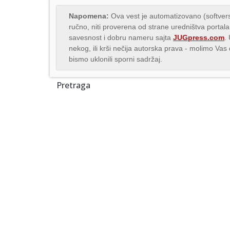
Napomena:
Ova vest je automatizovano (softvers
ručno, niti proverena od strane uredništva portala
savesnost i dobru nameru sajta
JUGpress.com
.
nekog, ili krši nečija autorska prava - molimo Va
bismo uklonili sporni sadržaj.
Pretraga